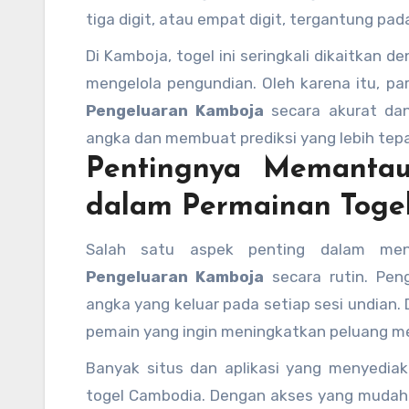
tiga digit, atau empat digit, tergantung pa
Di Kamboja, togel ini seringkali dikaitkan 
mengelola pengundian. Oleh karena itu, pa
Pengeluaran Kamboja
secara akurat dan
angka dan membuat prediksi yang lebih tepa
Pentingnya Memanta
dalam Permainan Toge
Salah satu aspek penting dalam men
Pengeluaran Kamboja
secara rutin. Peng
angka yang keluar pada setiap sesi undian. 
pemain yang ingin meningkatkan peluang m
Banyak situs dan aplikasi yang menyediak
togel Cambodia. Dengan akses yang mudah in