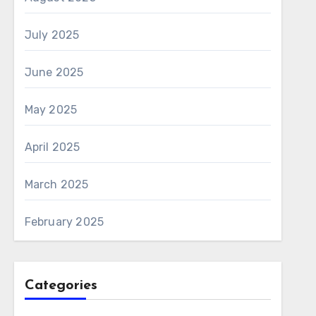
July 2025
June 2025
May 2025
April 2025
March 2025
February 2025
Categories