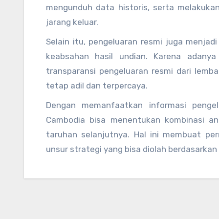
mengunduh data historis, serta melakukan
jarang keluar.
Selain itu, pengeluaran resmi juga menjadi
keabsahan hasil undian. Karena adanya
transparansi pengeluaran resmi dari lemb
tetap adil dan terpercaya.
Dengan memanfaatkan informasi pengel
Cambodia bisa menentukan kombinasi ang
taruhan selanjutnya. Hal ini membuat pe
unsur strategi yang bisa diolah berdasarkan