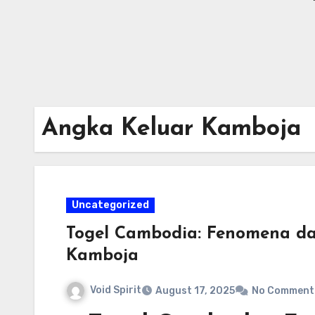
Angka Keluar Kamboja
Uncategorized
Togel Cambodia: Fenomena da
Kamboja
Void Spirit
August 17, 2025
No Comment