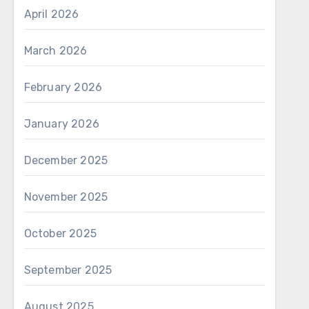
April 2026
March 2026
February 2026
January 2026
December 2025
November 2025
October 2025
September 2025
August 2025