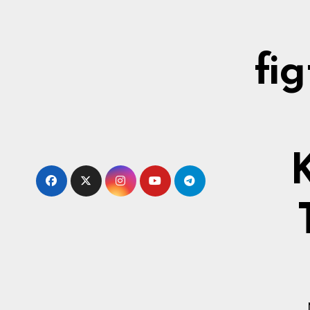
Skip
to
content
fi