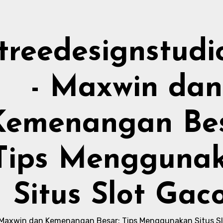
gtreedesignstudi
- Maxwin dan
Kemenangan Bes
Tips Mengguna
Situs Slot Gac
Maxwin dan Kemenangan Besar: Tips Menggunakan Situs Sl