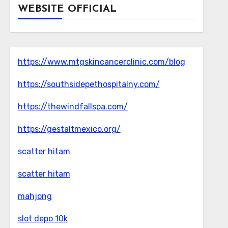
WEBSITE OFFICIAL
https://www.mtgskincancerclinic.com/blog
https://southsidepethospitalny.com/
https://thewindfallspa.com/
https://gestaltmexico.org/
scatter hitam
scatter hitam
mahjong
slot depo 10k