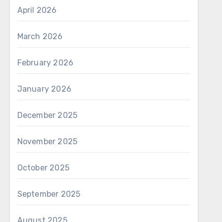
April 2026
March 2026
February 2026
January 2026
December 2025
November 2025
October 2025
September 2025
August 2025