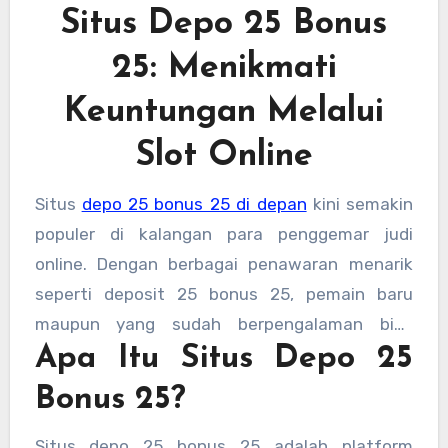
Situs Depo 25 Bonus
25: Menikmati
Keuntungan Melalui
Slot Online
Situs
depo 25 bonus 25 di depan
kini semakin
populer di kalangan para penggemar judi
online. Dengan berbagai penawaran menarik
seperti deposit 25 bonus 25, pemain baru
maupun yang sudah berpengalaman bisa
Apa Itu Situs Depo 25
menikmati banyak keuntungan. Pada artikel ini,
kita akan membahas mengenai berbagai
Bonus 25?
keuntungan yang bisa didapatkan di situs depo
25 bonus 25 serta beberapa hal yang perlu
Situs depo 25 bonus 25 adalah platform