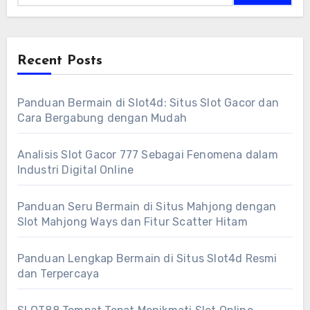
Recent Posts
Panduan Bermain di Slot4d: Situs Slot Gacor dan
Cara Bergabung dengan Mudah
Analisis Slot Gacor 777 Sebagai Fenomena dalam
Industri Digital Online
Panduan Seru Bermain di Situs Mahjong dengan
Slot Mahjong Ways dan Fitur Scatter Hitam
Panduan Lengkap Bermain di Situs Slot4d Resmi
dan Terpercaya