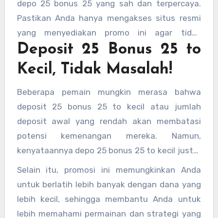
depo 25 bonus 25 yang sah dan terpercaya.
berkat adanya bonus 25% dari deposit
Pastikan Anda hanya mengakses situs resmi
pertama. Hal ini tentu saja bisa meningkatkan
yang menyediakan promo ini agar tidak
peluang Anda untuk meraih kemenangan lebih
Deposit 25 Bonus 25 to
terjebak oleh situs penipuan. Cek juga ulasan
cepat.
dan rekomendasi dari pemain lain mengenai
Kecil, Tidak Masalah!
pengalaman mereka di situs tersebut. Dengan
memilih situs yang terpercaya, Anda dapat
Beberapa pemain mungkin merasa bahwa
bermain dengan lebih tenang dan aman.
deposit 25 bonus 25 to kecil atau jumlah
deposit awal yang rendah akan membatasi
potensi kemenangan mereka. Namun,
kenyataannya depo 25 bonus 25 to kecil justru
memberikan kesempatan lebih banyak bagi
Selain itu, promosi ini memungkinkan Anda
pemain yang memiliki modal terbatas. Dengan
untuk berlatih lebih banyak dengan dana yang
adanya bonus tambahan dari deposit, Anda
lebih kecil, sehingga membantu Anda untuk
bisa memainkan lebih banyak putaran
lebih memahami permainan dan strategi yang