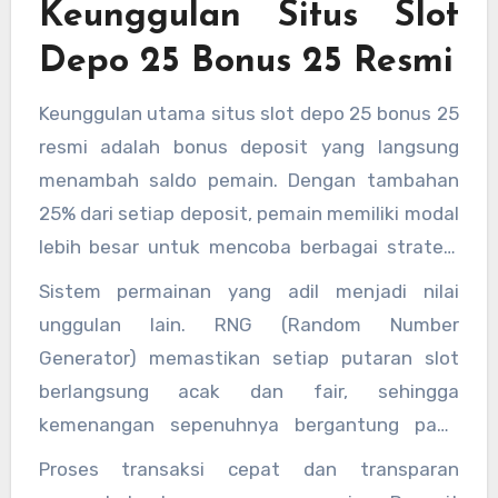
Keunggulan Situs Slot
dapat memanfaatkannya secara maksimal.
Dengan begitu, pengalaman bermain menjadi
Depo 25 Bonus 25 Resmi
lebih seru, aman, dan menguntungkan.
Keunggulan utama situs slot depo 25 bonus 25
resmi adalah bonus deposit yang langsung
menambah saldo pemain. Dengan tambahan
25% dari setiap deposit, pemain memiliki modal
lebih besar untuk mencoba berbagai strategi
dan meningkatkan peluang menang. Bonus ini
Sistem permainan yang adil menjadi nilai
sangat menguntungkan bagi pemain baru
unggulan lain. RNG (Random Number
maupun pemain setia yang ingin meraih
Generator) memastikan setiap putaran slot
kemenangan lebih tinggi.
berlangsung acak dan fair, sehingga
kemenangan sepenuhnya bergantung pada
keberuntungan dan strategi pemain.
Proses transaksi cepat dan transparan