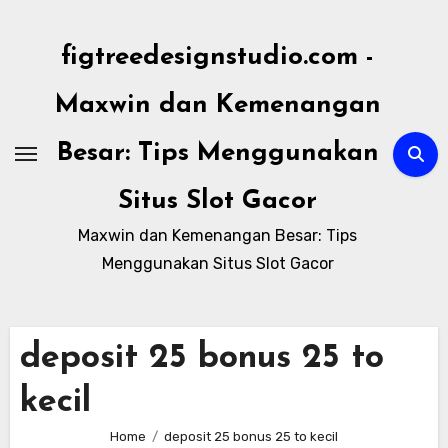
Skip
to
figtreedesignstudio.com -
content
Maxwin dan Kemenangan
Besar: Tips Menggunakan
Situs Slot Gacor
Maxwin dan Kemenangan Besar: Tips
Menggunakan Situs Slot Gacor
deposit 25 bonus 25 to
kecil
Home
deposit 25 bonus 25 to kecil