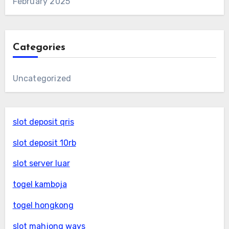
February 2025
Categories
Uncategorized
slot deposit qris
slot deposit 10rb
slot server luar
togel kamboja
togel hongkong
slot mahjong ways