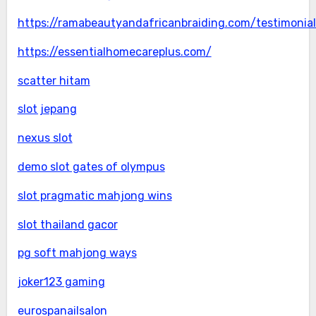
https://ramabeautyandafricanbraiding.com/testimonial
https://essentialhomecareplus.com/
scatter hitam
slot jepang
nexus slot
demo slot gates of olympus
slot pragmatic mahjong wins
slot thailand gacor
pg soft mahjong ways
joker123 gaming
eurospanailsalon