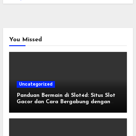
You Missed
Uncategorized
Panduan Bermain di Slot4d: Situs Slot
Gacor dan Cara Bergabung dengan
Mudah