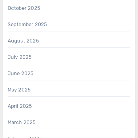
October 2025
September 2025
August 2025
July 2025
June 2025
May 2025
April 2025
March 2025