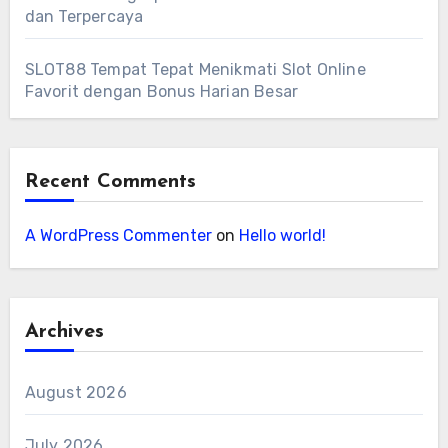
dan Terpercaya
SLOT88 Tempat Tepat Menikmati Slot Online
Favorit dengan Bonus Harian Besar
Recent Comments
A WordPress Commenter
on
Hello world!
Archives
August 2026
July 2026