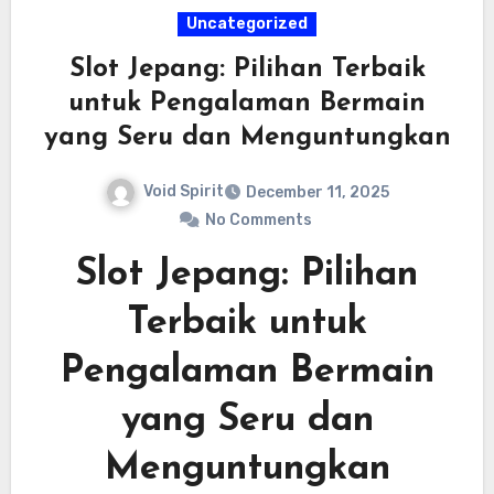
Uncategorized
Slot Jepang: Pilihan Terbaik
untuk Pengalaman Bermain
yang Seru dan Menguntungkan
Void Spirit
December 11, 2025
No Comments
Slot Jepang: Pilihan
Terbaik untuk
Pengalaman Bermain
yang Seru dan
Menguntungkan