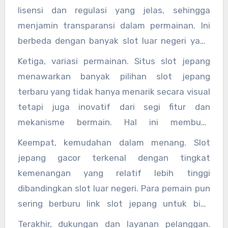
faktor penentu keberhasilan.
lisensi dan regulasi yang jelas, sehingga
menjamin transparansi dalam permainan. Ini
berbeda dengan banyak slot luar negeri yang
terkadang masih meragukan legalitas dan
Ketiga, variasi permainan. Situs slot jepang
keamanannya. Dengan memilih situs slot
menawarkan banyak pilihan slot jepang
jepang, pemain bisa merasa lebih aman dan
terbaru yang tidak hanya menarik secara visual
nyaman saat bermain.
tetapi juga inovatif dari segi fitur dan
mekanisme bermain. Hal ini membuat
pengalaman bermain tidak membosankan dan
Keempat, kemudahan dalam menang. Slot
selalu memberikan tantangan baru. Bahkan
jepang gacor terkenal dengan tingkat
slot jepang tergacor sering kali mengeluarkan
kemenangan yang relatif lebih tinggi
fitur bonus yang menarik dan peluang jackpot
dibandingkan slot luar negeri. Para pemain pun
yang besar.
sering berburu link slot jepang untuk bisa
merasakan sensasi menang yang lebih sering.
Terakhir, dukungan dan layanan pelanggan.