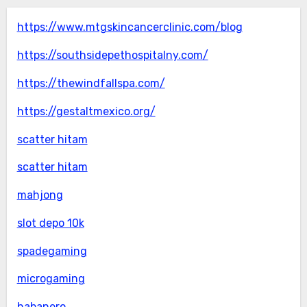
https://www.mtgskincancerclinic.com/blog
https://southsidepethospitalny.com/
https://thewindfallspa.com/
https://gestaltmexico.org/
scatter hitam
scatter hitam
mahjong
slot depo 10k
spadegaming
microgaming
habanero