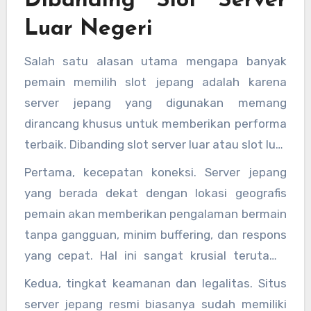
Dibanding Slot Server
menghasilkan kemenangan besar bagi para
Luar Negeri
pemainnya.
Salah satu alasan utama mengapa banyak
pemain memilih slot jepang adalah karena
server jepang yang digunakan memang
dirancang khusus untuk memberikan performa
terbaik. Dibanding slot server luar atau slot luar
negeri, server jepang menawarkan beberapa
Pertama, kecepatan koneksi. Server jepang
keunggulan yang signifikan.
yang berada dekat dengan lokasi geografis
pemain akan memberikan pengalaman bermain
tanpa gangguan, minim buffering, dan respons
yang cepat. Hal ini sangat krusial terutama
ketika bermain slot jepang gampang menang,
Kedua, tingkat keamanan dan legalitas. Situs
di mana kelancaran permainan bisa menjadi
server jepang resmi biasanya sudah memiliki