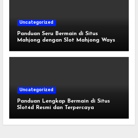
Uncategorized
Panduan Seru Bermain di Situs
Mahjong dengan Slot Mahjong Ways
dan Fitur Scatter Hitam
Uncategorized
Panduan Lengkap Bermain di Situs
Slot4d Resmi dan Terpercaya