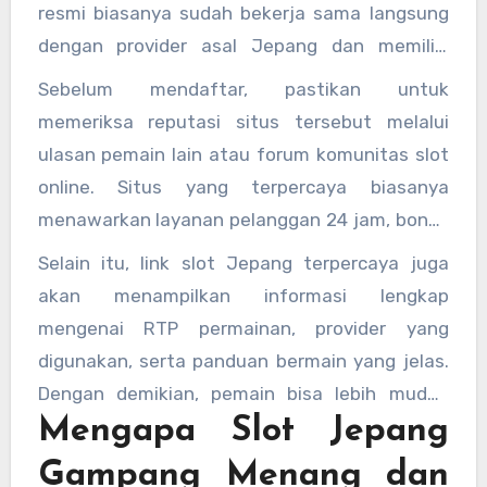
resmi biasanya sudah bekerja sama langsung
dengan provider asal Jepang dan memiliki
lisensi internasional. Hal ini penting agar
Sebelum mendaftar, pastikan untuk
pemain tidak terjebak pada situs palsu yang
memeriksa reputasi situs tersebut melalui
bisa merugikan.
ulasan pemain lain atau forum komunitas slot
online. Situs yang terpercaya biasanya
menawarkan layanan pelanggan 24 jam, bonus
deposit menarik, serta metode pembayaran
Selain itu, link slot Jepang terpercaya juga
yang lengkap dan cepat.
akan menampilkan informasi lengkap
mengenai RTP permainan, provider yang
digunakan, serta panduan bermain yang jelas.
Dengan demikian, pemain bisa lebih mudah
Mengapa Slot Jepang
memilih jenis permainan yang sesuai dengan
gaya bermain mereka.
Gampang Menang dan