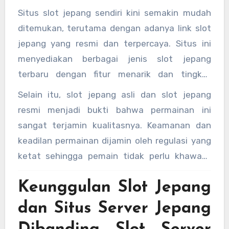
kelebihan dari slot jepang gacor dan slot
pengalaman bermain yang lebih lancar, stabil,
Situs slot jepang sendiri kini semakin mudah
jepang asli yang resmi.
dan minim lag dibandingkan slot server luar.
ditemukan, terutama dengan adanya link slot
Para pemain pun merasa lebih nyaman bermain
jepang yang resmi dan terpercaya. Situs ini
di situs
slot jepang terbaru
karena kualitas
menyediakan berbagai jenis slot jepang
grafis yang mumpuni dan kecepatan respon
terbaru dengan fitur menarik dan tingkat
yang optimal.
kemenangan yang tinggi. Tak heran jika banyak
Selain itu, slot jepang asli dan slot jepang
pemain berburu akun pro slot jepang agar bisa
resmi menjadi bukti bahwa permainan ini
menikmati berbagai keuntungan, termasuk
sangat terjamin kualitasnya. Keamanan dan
peluang menang yang lebih besar. Slot jepang
keadilan permainan dijamin oleh regulasi yang
tergacor bahkan menjadi favorit para
ketat sehingga pemain tidak perlu khawatir
penggemar karena kemampuannya
terhadap penipuan atau manipulasi hasil. Slot
memberikan jackpot lebih sering dibanding slot
Keunggulan Slot Jepang
gacor jepang pun kerap disebut sebagai salah
luar negeri lainnya.
satu slot gacor terbaik di dunia slot online,
dan Situs Server Jepang
karena performanya yang konsisten