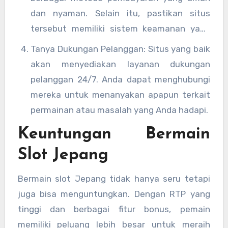
dan nyaman. Selain itu, pastikan situs
tersebut memiliki sistem keamanan yang
melindungi data pribadi dan transaksi Anda.
Tanya Dukungan Pelanggan: Situs yang baik
akan menyediakan layanan dukungan
pelanggan 24/7. Anda dapat menghubungi
mereka untuk menanyakan apapun terkait
permainan atau masalah yang Anda hadapi.
Keuntungan Bermain
Slot Jepang
Bermain slot Jepang tidak hanya seru tetapi
juga bisa menguntungkan. Dengan RTP yang
tinggi dan berbagai fitur bonus, pemain
memiliki peluang lebih besar untuk meraih