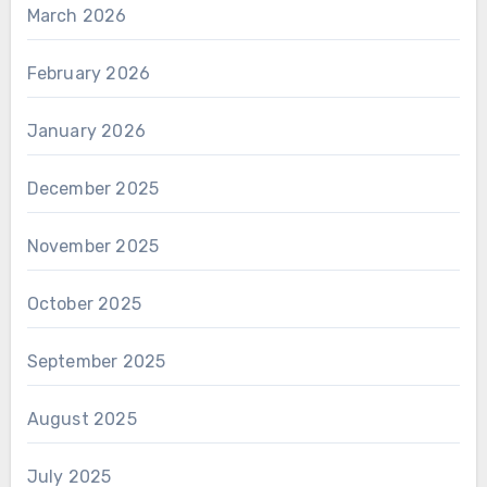
March 2026
February 2026
January 2026
December 2025
November 2025
October 2025
September 2025
August 2025
July 2025