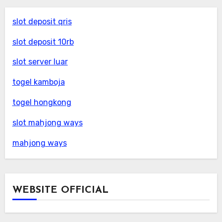
slot deposit qris
slot deposit 10rb
slot server luar
togel kamboja
togel hongkong
slot mahjong ways
mahjong ways
WEBSITE OFFICIAL