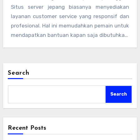
Bahkan akun pro slot jepang sudah menjadi
Situs server jepang biasanya menyediakan
incaran karena kemampuan bermain yang
layanan customer service yang responsif dan
meningkat dengan dukungan fitur-fitur khusus
profesional. Hal ini memudahkan pemain untuk
di dalamnya.
mendapatkan bantuan kapan saja dibutuhkan,
baik saat proses pendaftaran, deposit,
maupun klaim kemenangan.
Search
Search
Recent Posts