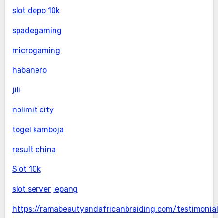
slot depo 10k
spadegaming
microgaming
habanero
jili
nolimit city
togel kamboja
result china
Slot 10k
slot server jepang
https://ramabeautyandafricanbraiding.com/testimonial