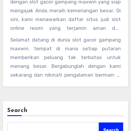
dengan slot gacor gampang maxwin yang siap
Bergabunglah bersama kami dalam kemeriahan
online mudah menang dan peluang emas untuk
mengajak Anda meraih kemenangan besar. Di
permainan online slot, di mana setiap putaran
mengantongi kemenangan spektakuler. Kami
sini, kami menawarkan daftar situs judi slot
memberi harapan baru untuk meraih
adalah situs judi slot terbaik dan terpercaya no
online resmi yang terjamin aman dan
keberhasilan finansial. Jangan lewatkan
1, memberikan kepercayaan penuh kepada para
terpercaya. Bergabunglah sekarang untuk
moment spesial dengan deposit pulsa mudah
Selamat datang di dunia slot gacor gampang
member kami dengan layanan pelanggan
menikmati pengalaman bermain slot mudah
yang membuat transaksi menjadi lebih praktis.
maxwin, tempat di mana setiap putaran
unggulan dan sistem transaksi aman melalui
menang yang belum pernah Anda rasakan
Dengan berbagai pilihan game seperti slot
memberikan peluang tak terbatas untuk
deposit pulsa. Nikmati hari-hari seru dengan
sebelumnya. Dengan beragam pilihan online
online gampang menang dan tawaran slot
menang besar. Bergabunglah dengan kami
jadwal aktif dari permainan slot gacor
slot, Anda bisa menemukan game favorit yang
maxwin, pastikan Anda tidak ingin ketinggalan
sekarang dan nikmati pengalaman bermain di
pragmatic hari ini yang siap menggandakan
dibalut dengan grafis menawan dan fitur bonus
kegembiraan ini.
situs judi slot online resmi yang telah
kemenangannya. Ayo bergabung sekarang juga
melimpah. Nikmati sensasi seru dari slot online
terverifikasi. Dengan bonus New Member 100%
untuk mendapatkan keuntungan maksimal dari
gampang menang, di mana setiap putaran
dan RTP tinggi, Anda akan merasakan
promo menarik ini.
memberikan peluang emas bagi Anda untuk
adrenalin ketika mengejar jackpot terbesar.
Search
mendapatkan hadiah fantastis. Jangan
Kami telah mengkurasi daftar situs judi slot
lewatkan kesempatan untuk bergabung dalam
online terpercaya hanya untuk Anda,
Search