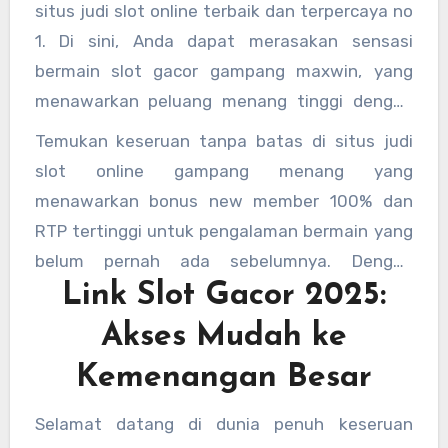
situs judi slot online terbaik dan terpercaya no
1. Di sini, Anda dapat merasakan sensasi
bermain slot gacor gampang maxwin, yang
menawarkan peluang menang tinggi dengan
RTP luar biasa. Nikmati keuntungan menarik
Temukan keseruan tanpa batas di situs judi
berupa bonus new member 100% saat Anda
slot online gampang menang yang
mendaftar melalui link
slot pusatgame
mudah
menawarkan bonus new member 100% dan
maxwin, menjadikan pengalaman bermain
RTP tertinggi untuk pengalaman bermain yang
semakin menguntungkan. Dengan pilihan game
belum pernah ada sebelumnya. Dengan
slot mudah menang dan jackpot terbesar
Link Slot Gacor 2025:
berbagai pilihan slot gacor gampang maxwin,
setiap harinya, jadikan hari ini sebagai
Anda akan merasakan sensasi jackpot
Akses Mudah ke
kesempatan emas untuk mendapatkan
terbesar setiap harinya. Bergabunglah dengan
kemenangan besar. Temukan jadwal slot gacor
Kemenangan Besar
ribuan pemain lainnya yang telah mendaftar di
hari ini dan buktikan sendiri bahwa
daftar situs judi slot online resmi kami, karena
Selamat datang di dunia penuh keseruan
keberuntungan berpihak pada Anda.
hanya di sinilah Anda bisa menemukan slot