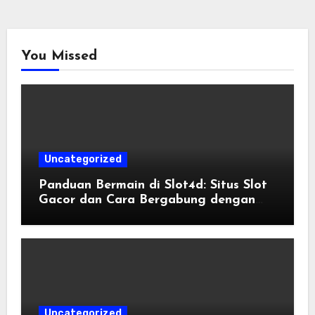
You Missed
Uncategorized
Panduan Bermain di Slot4d: Situs Slot
Gacor dan Cara Bergabung dengan
Mudah
Uncategorized