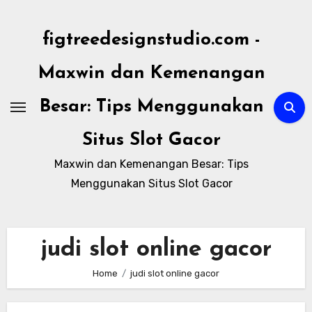
Skip
to
figtreedesignstudio.com -
content
Maxwin dan Kemenangan
Besar: Tips Menggunakan
Situs Slot Gacor
Maxwin dan Kemenangan Besar: Tips
Menggunakan Situs Slot Gacor
judi slot online gacor
Home
judi slot online gacor