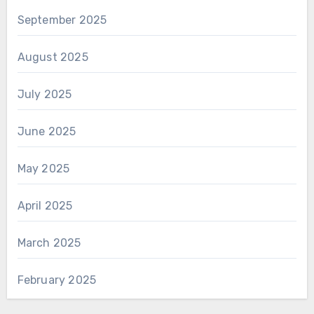
September 2025
August 2025
July 2025
June 2025
May 2025
April 2025
March 2025
February 2025