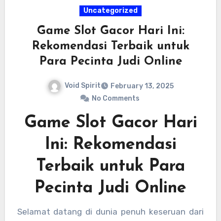
Uncategorized
Game Slot Gacor Hari Ini:
Rekomendasi Terbaik untuk
Para Pecinta Judi Online
Void Spirit
February 13, 2025
No Comments
Game Slot Gacor Hari
Ini: Rekomendasi
Terbaik untuk Para
Pecinta Judi Online
Selamat datang di dunia penuh keseruan dari