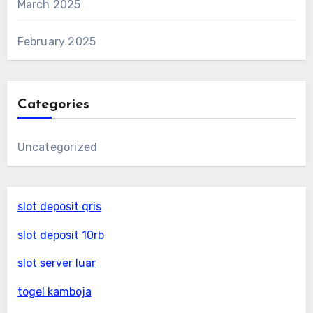
March 2025
February 2025
Categories
Uncategorized
slot deposit qris
slot deposit 10rb
slot server luar
togel kamboja