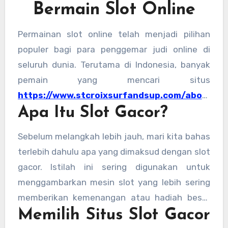
Bermain Slot Online
Permainan slot online telah menjadi pilihan
populer bagi para penggemar judi online di
seluruh dunia. Terutama di Indonesia, banyak
pemain yang mencari situs
https://www.stcroixsurfandsup.com/abou
Apa Itu Slot Gacor?
t
slot gacor untuk mendapatkan pengalaman
bermain yang menyenangkan dan
Sebelum melangkah lebih jauh, mari kita bahas
menguntungkan. Dengan kemajuan teknologi,
terlebih dahulu apa yang dimaksud dengan slot
kini ada banyak slot terbaru yang bisa
gacor. Istilah ini sering digunakan untuk
dimainkan di berbagai situs slot resmi dan slot
menggambarkan mesin slot yang lebih sering
terpercaya. Dalam artikel ini, kami akan
memberikan kemenangan atau hadiah besar
membahas beberapa hal penting terkait situs
Memilih Situs Slot Gacor
dalam periode tertentu. Dalam dunia perjudian
slot gacor dan apa yang membuatnya menarik