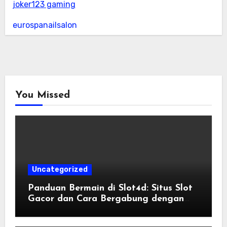
joker123 gaming
eurospanailsalon
You Missed
Uncategorized
Panduan Bermain di Slot4d: Situs Slot
Gacor dan Cara Bergabung dengan
Mudah