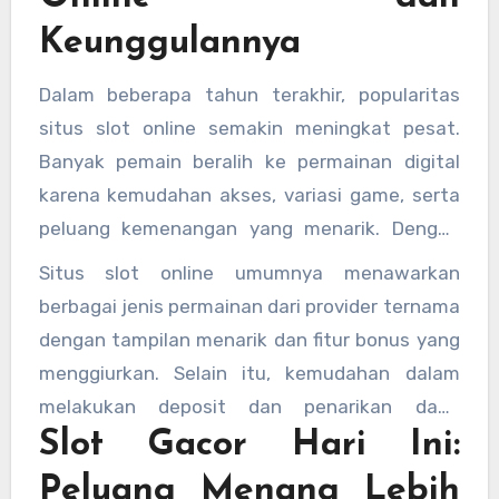
Keunggulannya
Dalam beberapa tahun terakhir, popularitas
situs slot online semakin meningkat pesat.
Banyak pemain beralih ke permainan digital
karena kemudahan akses, variasi game, serta
peluang kemenangan yang menarik. Dengan
hadirnya berbagai slot terbaru, para pemain
Situs slot online umumnya menawarkan
kini memiliki lebih banyak pilihan untuk
berbagai jenis permainan dari provider ternama
mencoba keberuntungan mereka.
dengan tampilan menarik dan fitur bonus yang
menggiurkan. Selain itu, kemudahan dalam
melakukan deposit dan penarikan dana
Slot Gacor Hari Ini:
menjadi salah satu alasan utama mengapa
banyak orang memilih bermain secara online.
Peluang Menang Lebih