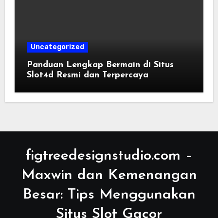
Uncategorized
Panduan Lengkap Bermain di Situs
Slot4d Resmi dan Terpercaya
figtreedesignstudio.com –
Maxwin dan Kemenangan
Besar: Tips Menggunakan
Situs Slot Gacor