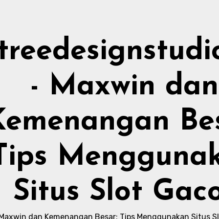
gtreedesignstudi
- Maxwin dan
Kemenangan Bes
Tips Mengguna
Situs Slot Gac
Maxwin dan Kemenangan Besar: Tips Menggunakan Situs Sl