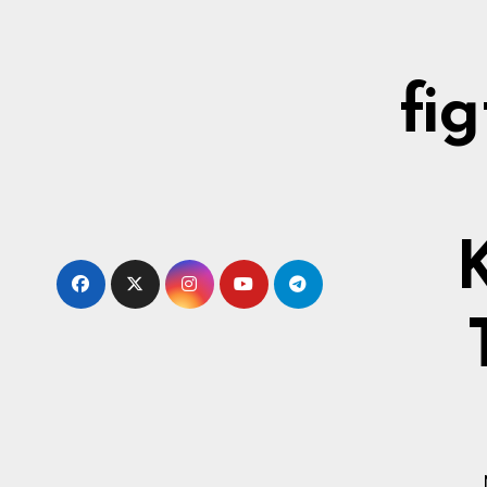
Skip
to
content
fi