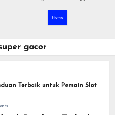
Home
 super gacor
anduan Terbaik untuk Pemain Slot
ents