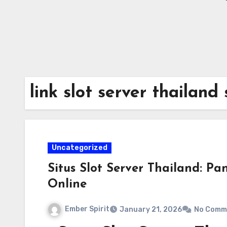
link slot server thailand
Uncategorized
Situs Slot Server Thailand: P
Online
Ember Spirit
January 21, 2026
No Comm