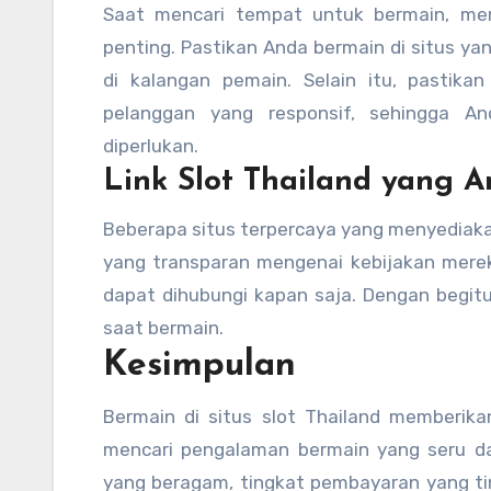
Saat mencari tempat untuk bermain, memi
penting. Pastikan Anda bermain di situs yan
di kalangan pemain. Selain itu, pastik
pelanggan yang responsif, sehingga 
diperlukan.
Link Slot Thailand yang 
Beberapa situs terpercaya yang menyediakan
yang transparan mengenai kebijakan mere
dapat dihubungi kapan saja. Dengan begit
saat bermain.
Kesimpulan
Bermain di situs slot Thailand memberik
mencari pengalaman bermain yang seru d
yang beragam, tingkat pembayaran yang ting