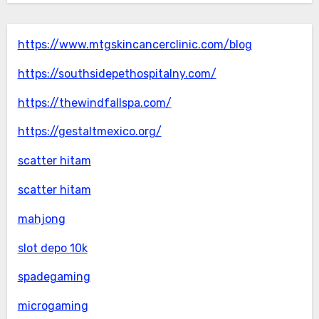
https://www.mtgskincancerclinic.com/blog
https://southsidepethospitalny.com/
https://thewindfallspa.com/
https://gestaltmexico.org/
scatter hitam
scatter hitam
mahjong
slot depo 10k
spadegaming
microgaming