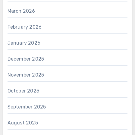
March 2026
February 2026
January 2026
December 2025
November 2025
October 2025
September 2025
August 2025