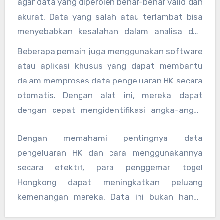
agar data yang diperoleh benar-benar valid dan
akurat. Data yang salah atau terlambat bisa
menyebabkan kesalahan dalam analisa dan
strategi taruhan.
Beberapa pemain juga menggunakan software
atau aplikasi khusus yang dapat membantu
dalam memproses data pengeluaran HK secara
otomatis. Dengan alat ini, mereka dapat
dengan cepat mengidentifikasi angka-angka
yang memiliki peluang lebih tinggi berdasarkan
Dengan memahami pentingnya data
statistik yang ada.
pengeluaran HK dan cara menggunakannya
secara efektif, para penggemar togel
Hongkong dapat meningkatkan peluang
kemenangan mereka. Data ini bukan hanya
sekadar angka keluaran, tetapi juga menjadi