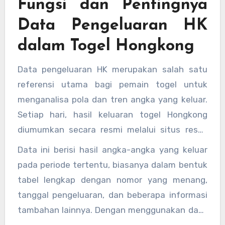
Fungsi dan Pentingnya
angka berikutnya.
Data Pengeluaran HK
dalam Togel Hongkong
Data pengeluaran HK merupakan salah satu
referensi utama bagi pemain togel untuk
menganalisa pola dan tren angka yang keluar.
Setiap hari, hasil keluaran togel Hongkong
diumumkan secara resmi melalui situs resmi
dan berbagai platform yang menyediakan
Data ini berisi hasil angka-angka yang keluar
update data secara cepat dan akurat.
pada periode tertentu, biasanya dalam bentuk
tabel lengkap dengan nomor yang menang,
tanggal pengeluaran, dan beberapa informasi
tambahan lainnya. Dengan menggunakan data
pengeluaran HK, para pemain bisa melakukan