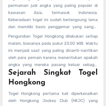
permainan judi angka yang paling populer di
kawasan Asia, termasuk Indonesia.
Keberadaan togel ini sudah berlangsung lama
dan memiliki basis penggemar yang sangat
besar. Banyak pemain tertarik karena proses
Pengundian Togel Hongkong dilakukan setiap
pengundian yang dianggap transparan, serta
malam, biasanya pada pukul 23.00 WIB. Waktu
hadiah yang cukup menggiurkan. Setiap
ini menjadi saat yang paling dinanti-nantikan
harinya, ribuan orang menantikan hasil
togel
oleh para pemain karena menentukan apakah
hongkong
demi mendapatkan angka
angka yang mereka pasang keluar sebagai
keberuntungan mereka.
Sejarah Singkat Togel
pemenang atau tidak. Banyak situs daring juga
menyediakan hasil togel secara real-time
Hongkong
untuk memudahkan para pemain memeriksa
angka keluar.
Togel Hongkong pertama kali diperkenalkan
oleh Hongkong Jockey Club (HKJC) yang