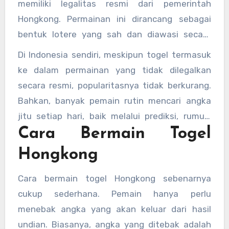
memiliki legalitas resmi dari pemerintah
Hongkong. Permainan ini dirancang sebagai
bentuk lotere yang sah dan diawasi secara
ketat oleh otoritas terkait di sana. Dengan
Di Indonesia sendiri, meskipun togel termasuk
pengawasan yang ketat inilah mengapa
ke dalam permainan yang tidak dilegalkan
banyak pemain dari negara lain, termasuk
secara resmi, popularitasnya tidak berkurang.
Indonesia, mempercayai keakuratan dan
Bahkan, banyak pemain rutin mencari angka
integritas dari hasil undian togel ini.
jitu setiap hari, baik melalui prediksi, rumus,
Cara Bermain Togel
hingga mimpi. Hal ini membuktikan bahwa
togel hari ini
bukan hanya sekadar permainan,
Hongkong
tetapi sudah menjadi bagian dari gaya hidup
sebagian masyarakat.
Cara bermain togel Hongkong sebenarnya
cukup sederhana. Pemain hanya perlu
menebak angka yang akan keluar dari hasil
undian. Biasanya, angka yang ditebak adalah