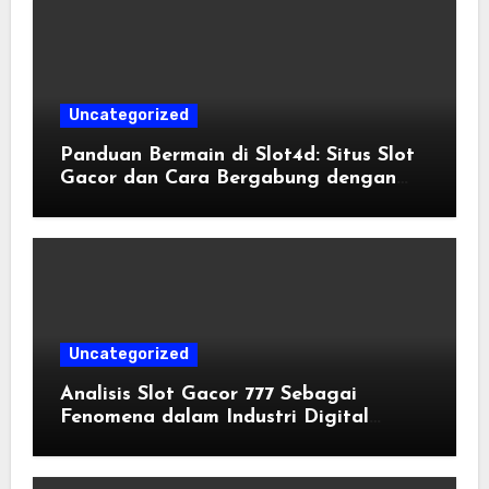
Uncategorized
Panduan Bermain di Slot4d: Situs Slot
Gacor dan Cara Bergabung dengan
Mudah
Uncategorized
Analisis Slot Gacor 777 Sebagai
Fenomena dalam Industri Digital
Online