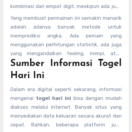
kombinasi dari empat digit, meskipun ada juga
jenis taruhan lain seperti 2D, 3D, colok bebas,
Yang membuat permainan ini semakin menarik
colok macau, hingga kombinasi tertentu.
adalah adanya banyak metode untuk
Masing-masing jenis taruhan memiliki
memprediksi angka. Ada pemain yang
perhitungan hadiah dan tingkat kesulitan yang
menggunakan perhitungan statistik, ada juga
berbeda-beda.
yang mengandalkan feeling, mimpi, atau
Sumber Informasi Togel
bahkan bantuan spiritual. Terlepas dari metode
yang digunakan, semuanya bertujuan sama:
Hari Ini
untuk mendapatkan angka terbaik pada
togel
hari ini
.
Dalam era digital seperti sekarang, informasi
mengenai
togel hari ini
bisa dengan mudah
diakses melalui internet. Banyak situs yang
menyediakan data keluaran secara akurat dan
cepat. Bahkan, beberapa platform juga