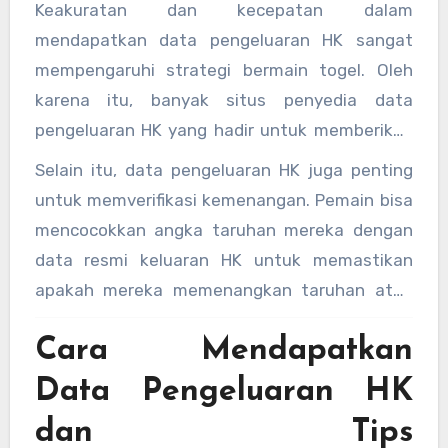
Keakuratan dan kecepatan dalam
analisa statistik untuk mencoba mencari pola
mendapatkan data pengeluaran HK sangat
angka yang berpotensi keluar pada periode
mempengaruhi strategi bermain togel. Oleh
berikutnya.
karena itu, banyak situs penyedia data
pengeluaran HK yang hadir untuk memberikan
update secara real-time dan menyediakan
Selain itu, data pengeluaran HK juga penting
data historis untuk memudahkan para pemain
untuk memverifikasi kemenangan. Pemain bisa
dalam melakukan prediksi.
mencocokkan angka taruhan mereka dengan
data resmi keluaran HK untuk memastikan
apakah mereka memenangkan taruhan atau
tidak.
Cara Mendapatkan
Data Pengeluaran HK
dan Tips