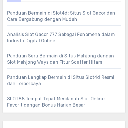
Panduan Bermain di Slot4d: Situs Slot Gacor dan
Cara Bergabung dengan Mudah
Analisis Slot Gacor 777 Sebagai Fenomena dalam
Industri Digital Online
Panduan Seru Bermain di Situs Mahjong dengan
Slot Mahjong Ways dan Fitur Scatter Hitam
Panduan Lengkap Bermain di Situs Slot4d Resmi
dan Terpercaya
SLOT88 Tempat Tepat Menikmati Slot Online
Favorit dengan Bonus Harian Besar