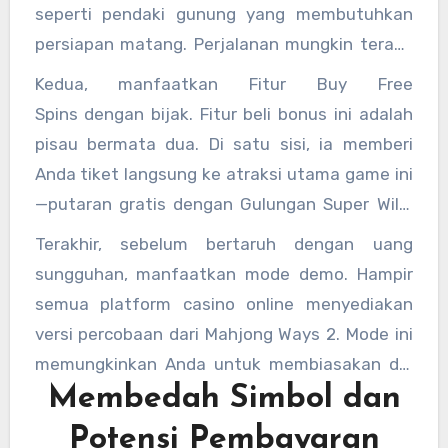
membantu mengelola bankroll dengan lebih
seperti pendaki gunung yang membutuhkan
efektif. Bagian pertama artikel ini akan
persiapan matang. Perjalanan mungkin terasa
membahas fondasi yang perlu Anda pahami
menantang dengan periode tanpa
Kedua, manfaatkan Fitur Buy Free
sebelum menyelam lebih dalam.
kemenangan besar (disebut “dry spells”),
Spins dengan bijak. Fitur beli bonus ini adalah
tetapi puncaknya (yaitu fitur bonus)
pisau bermata dua. Di satu sisi, ia memberi
menawarkan pemandangan yang sangat
Anda tiket langsung ke atraksi utama game ini
memuaskan, dengan potensi pembayaran
—putaran gratis dengan Gulungan Super Wild.
besar. Oleh karena itu, kelola modal Anda
Ini sangat berguna jika Anda merasa putaran
Terakhir, sebelum bertaruh dengan uang
dengan disiplin. Tentukan jumlah taruhan yang
dasar tidak kunjung memicu bonus. Di sisi lain,
sungguhan, manfaatkan mode demo. Hampir
proporsional dengan total modal Anda.
biayanya yang sebesar 100x taruhan Anda
semua platform casino online menyediakan
Memaksakan taruhan besar dengan modal
tidaklah kecil. Sebelum membeli, pastikan Anda
versi percobaan dari Mahjong Ways 2. Mode ini
terbatas di slot volatilitas tinggi adalah
telah merencanakannya dalam anggaran
memungkinkan Anda untuk membiasakan diri
strategi yang berisiko dan dapat dengan cepat
bermain. Jangan gunakan fitur ini secara
Membedah Simbol dan
dengan alur permainan, frekuensi munculnya
menguras saldo Anda.
impulsif. Anggap sebagai investasi yang
fitur, dan sensasi volatilitasnya tanpa
Potensi Pembayaran
strategis untuk mengeksplor potensi game,