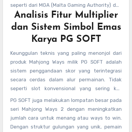
lebih dari sekadar visual, mereka menginginkan
seperti dari MGA (Malta Gaming Authority) dan
mahjong
PG SOFT identik dengan inovasi dan
ritme permainan yang dinamis. Oleh karena itu,
Analisis Fitur Multiplier
Gambling Commission, mereka memastikan
kualitas premium di mata para pemain global.
mereka menyematkan teknologi high-speed
bahwa algoritma Random Number Generator
dan Sistem Simbol Emas
engine yang memastikan setiap transisi ubin
(RNG) pada Mahjong Ways bekerja dengan
jatuh dan ledakan kemenangan terjadi tanpa
Karya PG SOFT
sangat murni. Hal ini memberikan rasa aman
hambatan teknis, memberikan kepuasan
bagi pemain bahwa setiap putaran memiliki
Keunggulan teknis yang paling menonjol dari
instan bagi pengguna perangkat seluler
peluang yang adil. Komitmen terhadap
produk Mahjong Ways milik PG SOFT adalah
dengan spesifikasi yang beragam.
integritas inilah yang membuat kemitraan
sistem penggandaan skor yang terintegrasi
antara PG SOFT dengan berbagai platform
secara cerdas dalam alur permainan. Tidak
penyedia layanan permainan di seluruh dunia
seperti slot konvensional yang sering kali
tetap solid dan terus berkembang pesat
terasa statis, Mahjong Ways memperkenalkan
PG SOFT juga melakukan lompatan besar pada
hingga saat ini.
sistem cascading di mana setiap kemenangan
seri Mahjong Ways 2 dengan meningkatkan
akan memicu runtuhan simbol baru,
jumlah cara untuk menang atau ways to win.
memberikan kesempatan menang berkali-kali
Dengan struktur gulungan yang unik, pemain