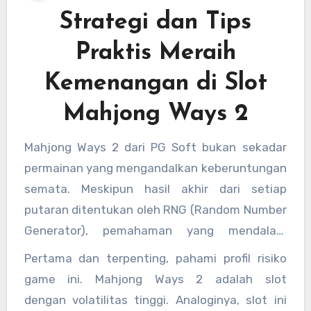
ramah seluler, PG SOFT telah mengukuhkan
Strategi dan Tips
Mahjong Ways sebagai mahakarya yang
Praktis Meraih
mendefinisikan standar baru dalam industri
Kemenangan di Slot
permainan slot modern.
Mahjong Ways 2
Mahjong Ways 2 dari PG Soft bukan sekadar
permainan yang mengandalkan keberuntungan
semata. Meskipun hasil akhir dari setiap
putaran ditentukan oleh RNG (Random Number
Generator), pemahaman yang mendalam
tentang mekanisme game dan penerapan
Pertama dan terpenting, pahami profil risiko
strategi yang tepat dapat secara signifikan
game ini. Mahjong Ways 2 adalah slot
meningkatkan pengalaman bermain Anda dan
dengan volatilitas tinggi. Analoginya, slot ini