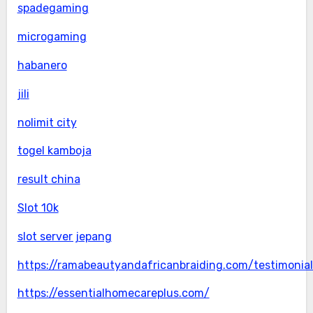
spadegaming
microgaming
habanero
jili
nolimit city
togel kamboja
result china
Slot 10k
slot server jepang
https://ramabeautyandafricanbraiding.com/testimonial
https://essentialhomecareplus.com/