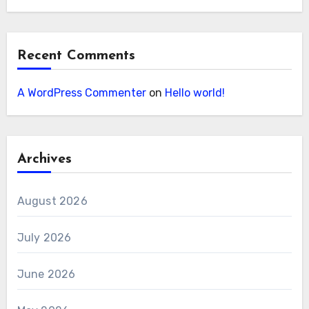
Recent Comments
A WordPress Commenter
on
Hello world!
Archives
August 2026
July 2026
June 2026