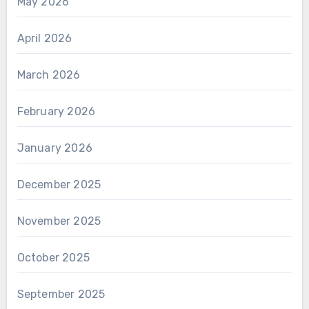
May 2026
April 2026
March 2026
February 2026
January 2026
December 2025
November 2025
October 2025
September 2025