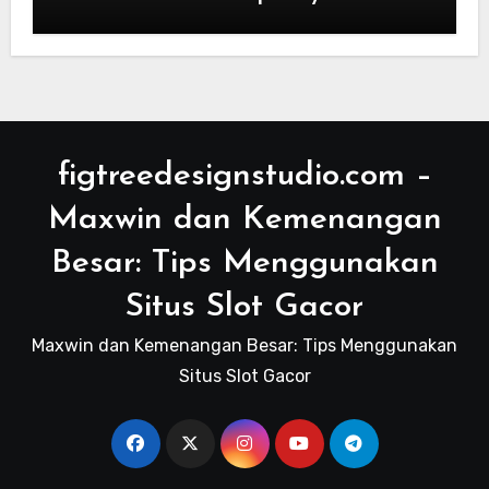
figtreedesignstudio.com –
Maxwin dan Kemenangan
Besar: Tips Menggunakan
Situs Slot Gacor
Maxwin dan Kemenangan Besar: Tips Menggunakan
Situs Slot Gacor