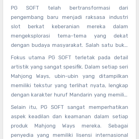
PG SOFT telah bertransformasi dari
pengembang baru menjadi raksasa industri
slot berkat keberanian mereka dalam
mengeksplorasi tema-tema yang dekat
dengan budaya masyarakat. Salah satu bukti
nyata dari visi ini adalah lahirnya seri Mahjong
Fokus utama PG SOFT terletak pada detail
Ways, yang kini menjadi standar emas bagi
artistik yang sangat spesifik. Dalam setiap seri
permainan slot bertema Asia. Sebagai
Mahjong Ways, ubin-ubin yang ditampilkan
penyedia, PG SOFT tidak hanya sekadar
memiliki tekstur yang terlihat nyata, lengkap
memindahkan permainan papan Mahjong ke
dengan karakter huruf Mandarin yang memiliki
dalam format digital, melainkan mereka
makna mendalam. Namun, kekuatan
Selain itu, PG SOFT sangat memperhatikan
menciptakan sebuah ekosistem permainan
sesungguhnya dari penyedia ini terletak pada
aspek keadilan dan keamanan dalam setiap
yang menggabungkan estetika tradisional
penggunaan mesin permainan yang adaptif. PG
produk Mahjong Ways mereka. Sebagai
dengan matematika modern yang kompleks.
SOFT memahami bahwa pemain menginginkan
penyedia yang memiliki lisensi internasional
Keberhasilan ini membuat nama daftar
situs