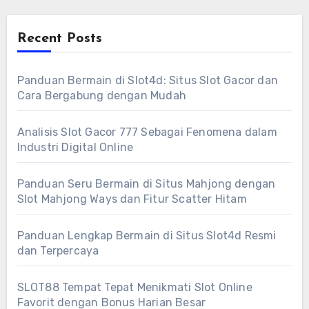
Recent Posts
Panduan Bermain di Slot4d: Situs Slot Gacor dan
Cara Bergabung dengan Mudah
Analisis Slot Gacor 777 Sebagai Fenomena dalam
Industri Digital Online
Panduan Seru Bermain di Situs Mahjong dengan
Slot Mahjong Ways dan Fitur Scatter Hitam
Panduan Lengkap Bermain di Situs Slot4d Resmi
dan Terpercaya
SLOT88 Tempat Tepat Menikmati Slot Online
Favorit dengan Bonus Harian Besar