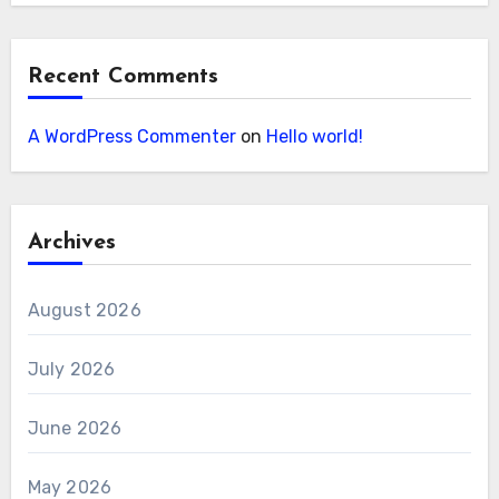
Recent Comments
A WordPress Commenter
on
Hello world!
Archives
August 2026
July 2026
June 2026
May 2026