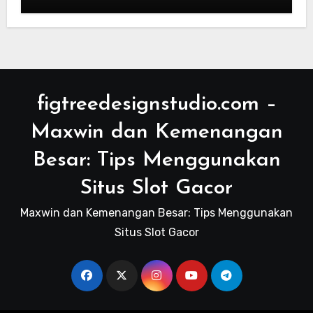
figtreedesignstudio.com –
Maxwin dan Kemenangan
Besar: Tips Menggunakan
Situs Slot Gacor
Maxwin dan Kemenangan Besar: Tips Menggunakan
Situs Slot Gacor