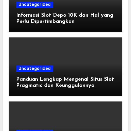
Uncategorized
Informasi Slot Depo 10K dan Hal yang
Perlu Dipertimbangkan
Uncategorized
Panduan Lengkap Mengenal Situs Slot
Pragmatic dan Keunggulannya