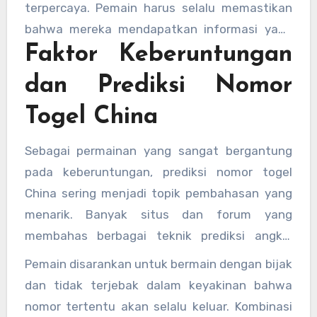
terpercaya. Pemain harus selalu memastikan
bahwa mereka mendapatkan informasi yang
Faktor Keberuntungan
akurat dan terpercaya agar tidak mengalami
kerugian akibat penipuan.
dan Prediksi Nomor
Togel China
Sebagai permainan yang sangat bergantung
pada keberuntungan, prediksi nomor togel
China sering menjadi topik pembahasan yang
menarik. Banyak situs dan forum yang
membahas berbagai teknik prediksi angka,
mulai dari analisis statistik hingga metode
Pemain disarankan untuk bermain dengan bijak
spiritual. Namun, tidak ada metode yang bisa
dan tidak terjebak dalam keyakinan bahwa
menjamin kemenangan secara pasti.
nomor tertentu akan selalu keluar. Kombinasi