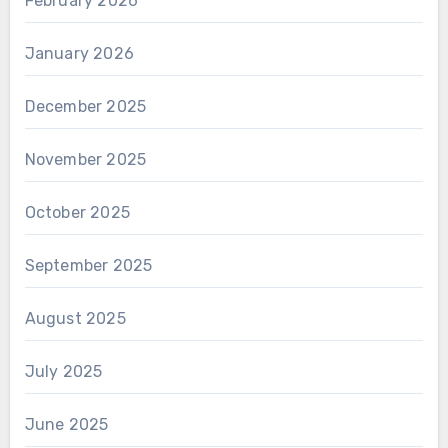
February 2026
January 2026
December 2025
November 2025
October 2025
September 2025
August 2025
July 2025
June 2025