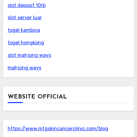
slot deposit 10rb
slot server luar
togel kamboja
togel hongkong
slot mahjong ways
mahjong ways
WEBSITE OFFICIAL
https://www.mtgskincancerclinic.com/blog