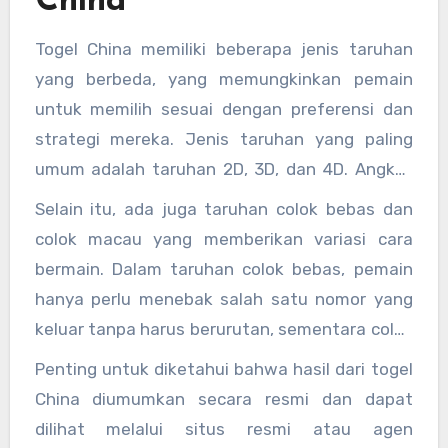
China
Togel China memiliki beberapa jenis taruhan
yang berbeda, yang memungkinkan pemain
untuk memilih sesuai dengan preferensi dan
strategi mereka. Jenis taruhan yang paling
umum adalah taruhan 2D, 3D, dan 4D. Angka-
angka yang dipilih ini nantinya harus sesuai
Selain itu, ada juga taruhan colok bebas dan
dengan nomor yang keluar dalam pengundian
colok macau yang memberikan variasi cara
resmi.
bermain. Dalam taruhan colok bebas, pemain
hanya perlu menebak salah satu nomor yang
keluar tanpa harus berurutan, sementara colok
macau mengharuskan pemain menebak dua
Penting untuk diketahui bahwa hasil dari togel
nomor yang muncul dalam hasil undian.
China diumumkan secara resmi dan dapat
dilihat melalui situs resmi atau agen