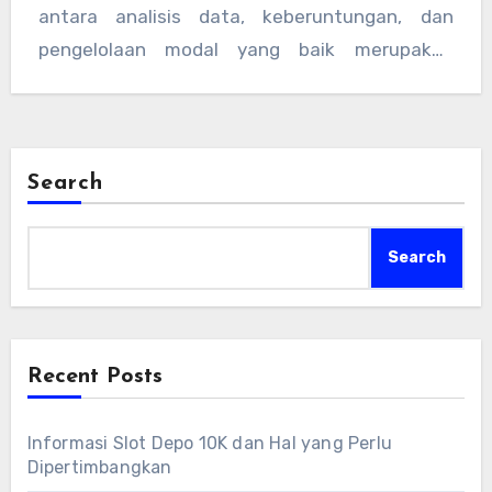
antara analisis data, keberuntungan, dan
pengelolaan modal yang baik merupakan
pendekatan terbaik dalam bermain togel
China.
Search
Search
Recent Posts
Informasi Slot Depo 10K dan Hal yang Perlu
Dipertimbangkan