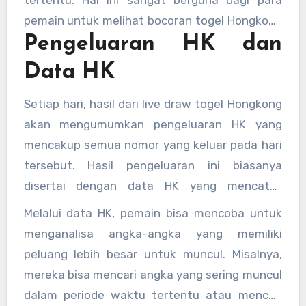
tertentu. Hal ini sangat berguna bagi para
time, tanpa ada penundaan.
pemain untuk melihat bocoran togel Hongkong
Pengeluaran HK dan
yang dipercaya bisa menjadi bahan
pertimbangan dalam membuat prediksi togel
Data HK
Hongkong untuk putaran berikutnya.
Setiap hari, hasil dari live draw togel Hongkong
akan mengumumkan pengeluaran HK yang
mencakup semua nomor yang keluar pada hari
tersebut. Hasil pengeluaran ini biasanya
disertai dengan data HK yang mencatat
seluruh hasil keluaran selama beberapa minggu
Melalui data HK, pemain bisa mencoba untuk
atau bulan terakhir. Bagi para pemain togel,
menganalisa angka-angka yang memiliki
data HK ini sangat penting untuk melihat pola
peluang lebih besar untuk muncul. Misalnya,
dan tren angka yang sering keluar.
mereka bisa mencari angka yang sering muncul
dalam periode waktu tertentu atau mencari