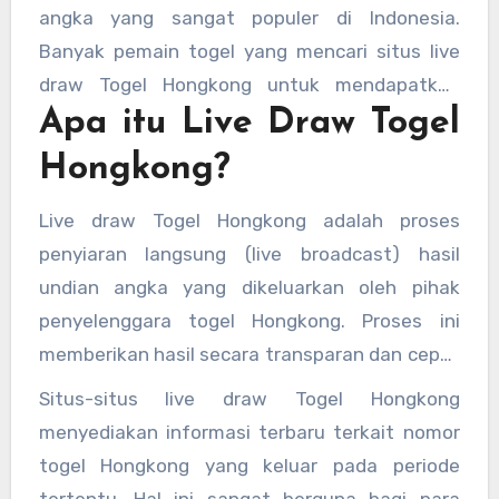
angka yang sangat populer di Indonesia.
Banyak pemain togel yang mencari situs live
draw Togel Hongkong untuk mendapatkan
Apa itu Live Draw Togel
informasi terbaru mengenai pengeluaran HK,
data HK, dan keluaran togel Hongkong. Situs
Hongkong?
live draw ini menjadi acuan utama bagi para
pemain togel untuk memprediksi angka yang
Live draw Togel Hongkong adalah proses
akan keluar di hk hari ini.
penyiaran langsung (live broadcast) hasil
undian angka yang dikeluarkan oleh pihak
penyelenggara togel Hongkong. Proses ini
memberikan hasil secara transparan dan cepat
kepada para pemain yang ingin mengetahui
Situs-situs live draw Togel Hongkong
hasil result togel HK pada setiap putaran.
menyediakan informasi terbaru terkait nomor
Dalam live draw
togel hkg
, pemain dapat
togel Hongkong yang keluar pada periode
menyaksikan hasil keluaran HK secara real-