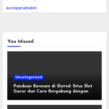
eurospanailsalon
You Missed
Uncategorized
Panduan Bermain di Slot4d: Situs Slot
Gacor dan Cara Bergabung dengan
Mudah