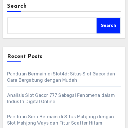
memberikan kenyamanan sepanjang sesi
Search
permainan.
Search
Recent Posts
Panduan Bermain di Slot4d: Situs Slot Gacor dan
Cara Bergabung dengan Mudah
Analisis Slot Gacor 777 Sebagai Fenomena dalam
Industri Digital Online
Panduan Seru Bermain di Situs Mahjong dengan
Slot Mahjong Ways dan Fitur Scatter Hitam