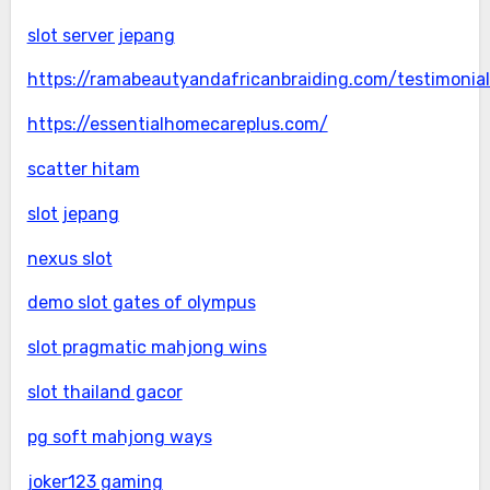
slot server jepang
https://ramabeautyandafricanbraiding.com/testimonial
https://essentialhomecareplus.com/
scatter hitam
slot jepang
nexus slot
demo slot gates of olympus
slot pragmatic mahjong wins
slot thailand gacor
pg soft mahjong ways
joker123 gaming