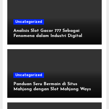
Uncategorized
Analisis Slot Gacor 777 Sebagai
Fenomena dalam Industri Digital
Online
Uncategorized
Panduan Seru Bermain di Situs
Mahjong dengan Slot Mahjong Ways
dan Fitur Scatter Hitam