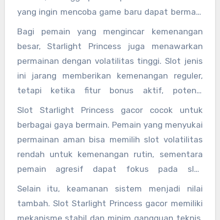
yang ingin mencoba game baru dapat bermain
tanpa risiko besar. Dengan modal kecil, pemain
Bagi pemain yang mengincar kemenangan
bisa mempelajari pola permainan,
besar, Starlight Princess juga menawarkan
memanfaatkan fitur bonus, dan mencoba
permainan dengan volatilitas tinggi. Slot jenis
strategi baru secara aman.
ini jarang memberikan kemenangan reguler,
tetapi ketika fitur bonus aktif, potensi
hadiahnya bisa sangat besar. Fitur seperti free
Slot Starlight Princess gacor cocok untuk
spin bertingkat, simbol multiplier, dan wild
berbagai gaya bermain. Pemain yang menyukai
tambahan menjadi peluang emas untuk meraih
permainan aman bisa memilih slot volatilitas
kemenangan maksimal.
rendah untuk kemenangan rutin, sementara
pemain agresif dapat fokus pada slot
berpotensi jackpot besar. Pola permainan yang
Selain itu, keamanan sistem menjadi nilai
mudah dikenali membantu pemain merancang
tambah. Slot Starlight Princess gacor memiliki
strategi jangka panjang agar lebih efektif.
mekanisme stabil dan minim gangguan teknis,