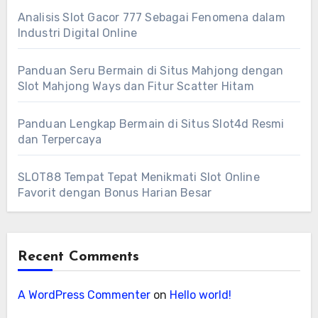
Analisis Slot Gacor 777 Sebagai Fenomena dalam
Industri Digital Online
Panduan Seru Bermain di Situs Mahjong dengan
Slot Mahjong Ways dan Fitur Scatter Hitam
Panduan Lengkap Bermain di Situs Slot4d Resmi
dan Terpercaya
SLOT88 Tempat Tepat Menikmati Slot Online
Favorit dengan Bonus Harian Besar
Recent Comments
A WordPress Commenter
on
Hello world!