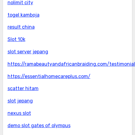
nolimit city
togel kamboja
result china
Slot 10k
slot server jepang
https://ramabeautyandafricanbraiding.com/testimonial
https://essentialhomecareplus.com/
scatter hitam
slot jepang
nexus slot
demo slot gates of olympus