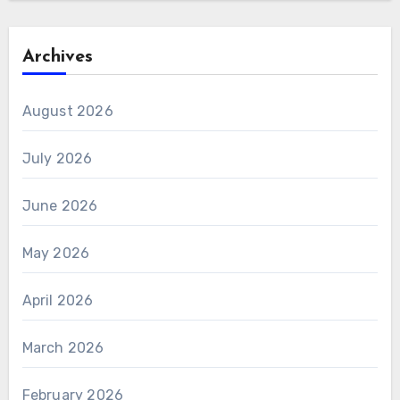
Archives
August 2026
July 2026
June 2026
May 2026
April 2026
March 2026
February 2026