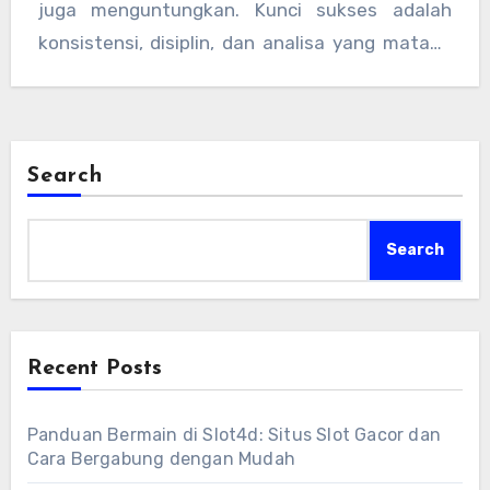
juga menguntungkan. Kunci sukses adalah
konsistensi, disiplin, dan analisa yang matang
dalam setiap taruhan yang dipasang.
Search
Search
Recent Posts
Panduan Bermain di Slot4d: Situs Slot Gacor dan
Cara Bergabung dengan Mudah