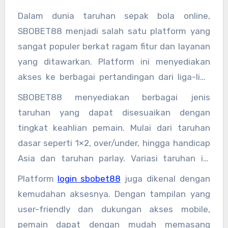
Dalam dunia taruhan sepak bola online,
SBOBET88 menjadi salah satu platform yang
sangat populer berkat ragam fitur dan layanan
yang ditawarkan. Platform ini menyediakan
akses ke berbagai pertandingan dari liga-liga
top dunia hingga kompetisi regional, sehingga
SBOBET88 menyediakan berbagai jenis
pemain memiliki banyak pilihan untuk
taruhan yang dapat disesuaikan dengan
memasang taruhan sesuai minat dan strategi
tingkat keahlian pemain. Mulai dari taruhan
masing-masing. Dengan teknologi yang
dasar seperti 1×2, over/under, hingga handicap
modern, SBOBET88 memberikan pengalaman
Asia dan taruhan parlay. Variasi taruhan ini
taruhan yang nyaman dan aman bagi para
memungkinkan pemain dari pemula hingga
Platform
login sbobet88
juga dikenal dengan
penggunanya.
profesional untuk menemukan opsi taruhan
kemudahan aksesnya. Dengan tampilan yang
yang cocok. Odds yang kompetitif juga
user-friendly dan dukungan akses mobile,
menjadi daya tarik tersendiri, memberi peluang
pemain dapat dengan mudah memasang