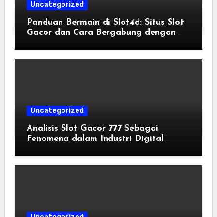
Uncategorized
Panduan Bermain di Slot4d: Situs Slot
Gacor dan Cara Bergabung dengan
Mudah
Uncategorized
Analisis Slot Gacor 777 Sebagai
Fenomena dalam Industri Digital
Online
Uncategorized