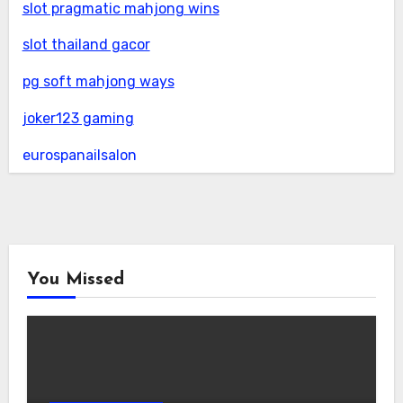
slot pragmatic mahjong wins
slot thailand gacor
pg soft mahjong ways
joker123 gaming
eurospanailsalon
You Missed