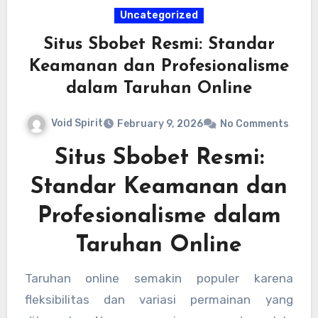
Uncategorized
Situs Sbobet Resmi: Standar
Keamanan dan Profesionalisme
dalam Taruhan Online
Void Spirit
February 9, 2026
No Comments
Situs Sbobet Resmi:
Standar Keamanan dan
Profesionalisme dalam
Taruhan Online
Taruhan online semakin populer karena
fleksibilitas dan variasi permainan yang