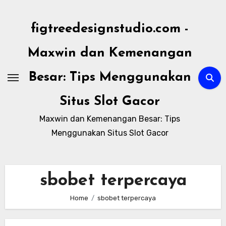
Skip
to
figtreedesignstudio.com -
content
Maxwin dan Kemenangan
Besar: Tips Menggunakan
Situs Slot Gacor
Maxwin dan Kemenangan Besar: Tips
Menggunakan Situs Slot Gacor
sbobet terpercaya
Home
sbobet terpercaya