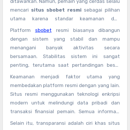
ditawarkan. Namun, pemain yang cerdas selalu
mencari
situs sbobet resmi
sebagai pilihan
utama karena standar keamanan dan
profesionalisme yang terjamin. Platform resmi
Platform
sbobet
resmi biasanya dibangun
tidak hanya memberikan hiburan, tetapi juga
dengan sistem yang stabil dan mampu
sistem yang dapat diandalkan dalam jangka
menangani banyak aktivitas secara
panjang, sehingga pemain dapat bermain
bersamaan. Stabilitas sistem ini sangat
dengan tenang dan fokus pada strategi.
penting, terutama saat pertandingan besar
atau momen taruhan ramai. Gangguan kecil
Keamanan menjadi faktor utama yang
saja dapat mengganggu konsentrasi pemain
membedakan platform resmi dengan yang lain.
dan memengaruhi keputusan taruhan. Dengan
Situs resmi menggunakan teknologi enkripsi
sistem yang handal, pemain bisa fokus pada
modern untuk melindungi data pribadi dan
analisis permainan dan peluang menang tanpa
transaksi finansial pemain. Semua informasi
khawatir terjadi kesalahan teknis.
akun, saldo, dan riwayat taruhan dijaga agar
Selain itu, transparansi adalah ciri khas situs
tidak mudah diakses pihak yang tidak