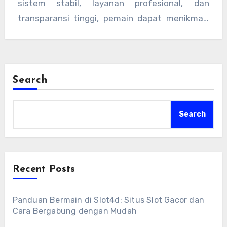
sistem stabil, layanan profesional, dan
transparansi tinggi, pemain dapat menikmati
taruhan online dengan lebih fokus, percaya diri,
dan aman. Pemahaman akan keunggulan ini
membantu pemain memilih platform yang
tepat untuk pengalaman taruhan online jangka
Search
panjang.
Search
Recent Posts
Panduan Bermain di Slot4d: Situs Slot Gacor dan
Cara Bergabung dengan Mudah