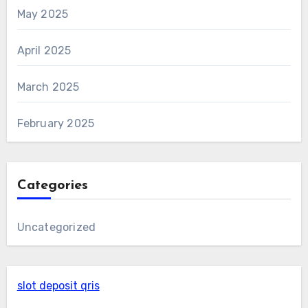
May 2025
April 2025
March 2025
February 2025
Categories
Uncategorized
slot deposit qris