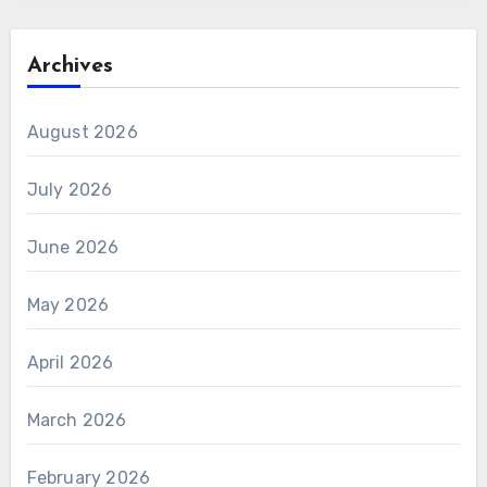
Archives
August 2026
July 2026
June 2026
May 2026
April 2026
March 2026
February 2026