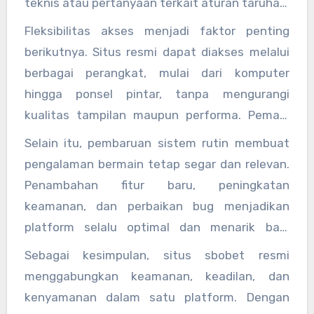
teknis atau pertanyaan terkait aturan taruhan.
Respon cepat dan solusi yang jelas
Fleksibilitas akses menjadi faktor penting
meningkatkan kenyamanan dan kepercayaan
berikutnya. Situs resmi dapat diakses melalui
pemain.
berbagai perangkat, mulai dari komputer
hingga ponsel pintar, tanpa mengurangi
kualitas tampilan maupun performa. Pemain
dapat bertaruh kapan saja dan di mana saja,
Selain itu, pembaruan sistem rutin membuat
sesuai kenyamanan dan mobilitas mereka.
pengalaman bermain tetap segar dan relevan.
Penambahan fitur baru, peningkatan
keamanan, dan perbaikan bug menjadikan
platform selalu optimal dan menarik bagi
pemain aktif.
Sebagai kesimpulan, situs sbobet resmi
menggabungkan keamanan, keadilan, dan
kenyamanan dalam satu platform. Dengan