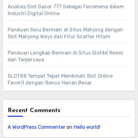
Analisis Slot Gacor 777 Sebagai Fenomena dalam
Industri Digital Online
Panduan Seru Bermain di Situs Mahjong dengan
Slot Mahjong Ways dan Fitur Scatter Hitam
Panduan Lengkap Bermain di Situs Slot4d Resmi
dan Terpercaya
SLOT88 Tempat Tepat Menikmati Slot Online
Favorit dengan Bonus Harian Besar
Recent Comments
A WordPress Commenter
on
Hello world!