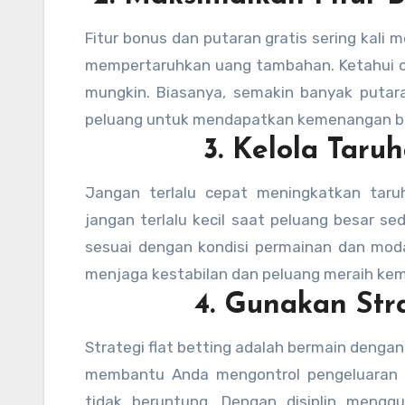
Fitur bonus dan putaran gratis sering kal
mempertaruhkan uang tambahan. Ketahui ca
mungkin. Biasanya, semakin banyak putar
peluang untuk mendapatkan kemenangan b
3. Kelola Taru
Jangan terlalu cepat meningkatkan taru
jangan terlalu kecil saat peluang besar s
sesuai dengan kondisi permainan dan moda
menjaga kestabilan dan peluang meraih ke
4. Gunakan Stra
Strategi flat betting adalah bermain dengan
membantu Anda mengontrol pengeluaran d
tidak beruntung. Dengan disiplin menggu