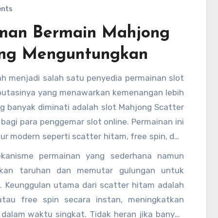
nts
aman Bermain Mahjong
ang Menguntungkan
ah menjadi salah satu penyedia permainan slot
reputasinya yang menawarkan kemenangan lebih
 banyak diminati adalah slot Mahjong Scatter
agi para penggemar slot online. Permainan ini
 modern seperti scatter hitam, free spin, dan
mekanisme permainan yang sederhana namun
ikan taruhan dan memutar gulungan untuk
 Keunggulan utama dari scatter hitam adalah
au free spin secara instan, meningkatkan
alam waktu singkat. Tidak heran jika banyak