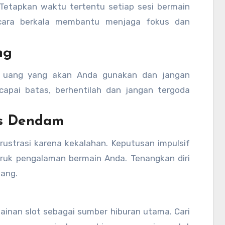
 Tetapkan waktu tertentu setiap sesi bermain
secara berkala membantu menjaga fokus dan
ng
h uang yang akan Anda gunakan dan jangan
capai batas, berhentilah dan jangan tergoda
as Dendam
ustrasi karena kekalahan. Keputusan impulsif
uk pengalaman bermain Anda. Tenangkan diri
nang.
nan slot sebagai sumber hiburan utama. Cari