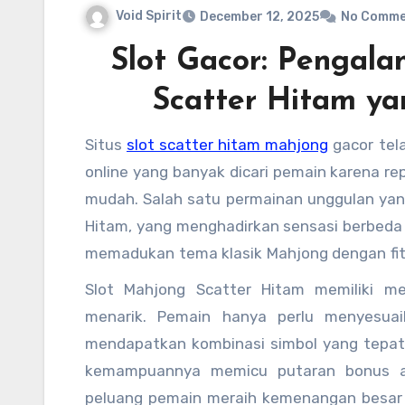
Void Spirit
December 12, 2025
No Comme
Slot Gacor: Pengal
Scatter Hitam y
Situs
slot scatter hitam mahjong
gacor tel
online yang banyak dicari pemain karena 
mudah. Salah satu permainan unggulan yang
Hitam, yang menghadirkan sensasi berbeda b
memadukan tema klasik Mahjong dengan fitur
peluang jackpot yang menggiurkan.
Slot Mahjong Scatter Hitam memiliki 
menarik. Pemain hanya perlu menyesua
mendapatkan kombinasi simbol yang tepat.
kemampuannya memicu putaran bonus at
peluang pemain meraih kemenangan besar d