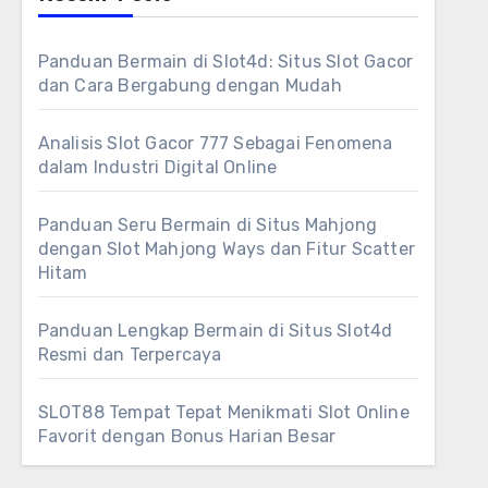
Panduan Bermain di Slot4d: Situs Slot Gacor
dan Cara Bergabung dengan Mudah
Analisis Slot Gacor 777 Sebagai Fenomena
dalam Industri Digital Online
Panduan Seru Bermain di Situs Mahjong
dengan Slot Mahjong Ways dan Fitur Scatter
Hitam
Panduan Lengkap Bermain di Situs Slot4d
Resmi dan Terpercaya
SLOT88 Tempat Tepat Menikmati Slot Online
Favorit dengan Bonus Harian Besar