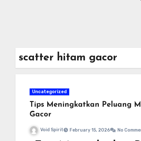
scatter hitam gacor
Uncategorized
Tips Meningkatkan Peluang Me
Gacor
Void Spirit
February 15, 2026
No Comme