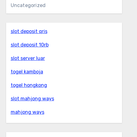
Uncategorized
slot deposit qris
slot deposit 10rb
slot server luar
togel kamboja
togel hongkong
slot mahjong ways
mahjong ways