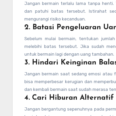
Jangan bermain terlalu lama tanpa henti.
dan patuhi batas tersebut. Istirahat 
mengurangi risiko kecanduan.
2. Batasi Pengeluaran Ua
Sebelum mulai bermain, tentukan jumla
melebihi batas tersebut. Jika sudah men
untuk bermain lagi dengan uang tambahan.
3. Hindari Keinginan Bal
Jangan bermain saat sedang emosi atau fr
bisa memperbesar kerugian dan memperbur
dan kembali bermain saat sudah merasa te
4. Cari Hiburan Alternatif
Jangan bergantung sepenuhnya pada permai