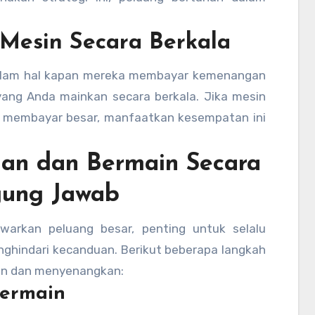
 Mesin Secara Berkala
 dalam hal kapan mereka membayar kemenangan
yang Anda mainkan secara berkala. Jika mesin
 membayar besar, manfaatkan kesempatan ini
an dan Bermain Secara
gung Jawab
warkan peluang besar, penting untuk selalu
ghindari kecanduan. Berikut beberapa langkah
man dan menyenangkan:
Bermain