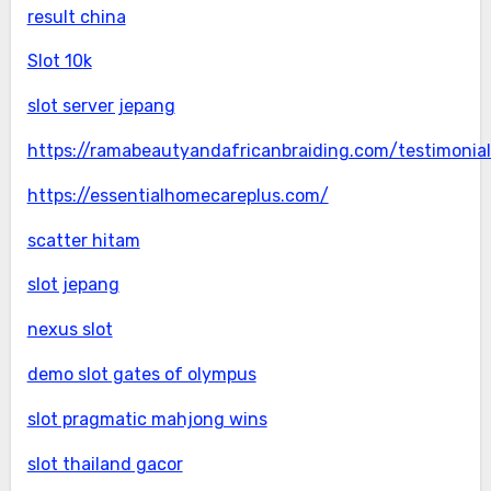
result china
Slot 10k
slot server jepang
https://ramabeautyandafricanbraiding.com/testimonial
https://essentialhomecareplus.com/
scatter hitam
slot jepang
nexus slot
demo slot gates of olympus
slot pragmatic mahjong wins
slot thailand gacor