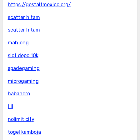
https://gestaltmexico.org/
scatter hitam
scatter hitam
mahjong
slot depo 10k
spadegaming
microgaming
habanero
jili
nolimit city
togel kamboja