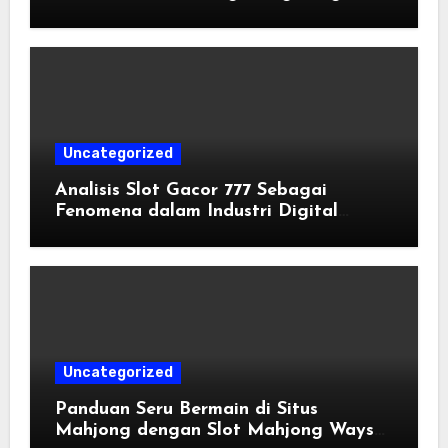
Mudah
Uncategorized
Analisis Slot Gacor 777 Sebagai
Fenomena dalam Industri Digital
Online
Uncategorized
Panduan Seru Bermain di Situs
Mahjong dengan Slot Mahjong Ways