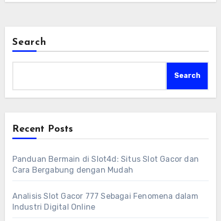
diadaptasi ke dalam format digital yang
relevan dengan era modern. Pendekatan
tematik yang konsisten menjadikan Wisdom of
Search
Athena sebagai contoh slot yang menonjol dari
sisi estetika dan konsep, bukan hanya sebagai
Search
hiburan visual semata.
Recent Posts
Panduan Bermain di Slot4d: Situs Slot Gacor dan
Cara Bergabung dengan Mudah
Analisis Slot Gacor 777 Sebagai Fenomena dalam
Industri Digital Online