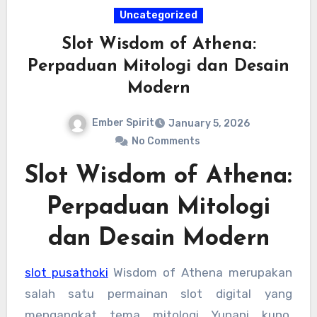
Uncategorized
Slot Wisdom of Athena:
Perpaduan Mitologi dan Desain
Modern
Ember Spirit
January 5, 2026
No Comments
Slot Wisdom of Athena:
Perpaduan Mitologi
dan Desain Modern
slot pusathoki
Wisdom of Athena merupakan
salah satu permainan slot digital yang
mengangkat tema mitologi Yunani kuno,