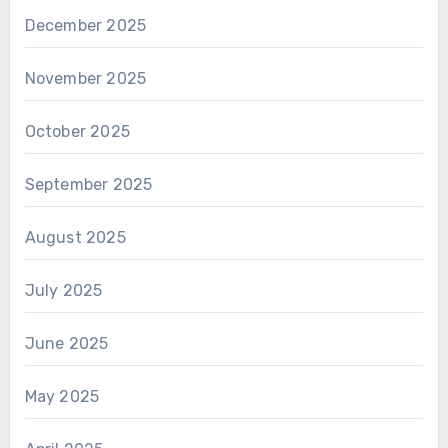
December 2025
November 2025
October 2025
September 2025
August 2025
July 2025
June 2025
May 2025