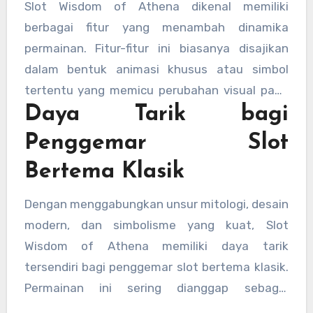
secara visual agar mudah dikenali, sehingga
Slot Wisdom of Athena dikenal memiliki
pemain dapat memahami konteks permainan
berbagai fitur yang menambah dinamika
dengan lebih intuitif.
permainan. Fitur-fitur ini biasanya disajikan
dalam bentuk animasi khusus atau simbol
tertentu yang memicu perubahan visual pada
Daya Tarik bagi
layar. Pendekatan ini bertujuan untuk menjaga
variasi dan menghindari kesan monoton. Meski
Penggemar Slot
demikian, fitur-fitur tersebut tetap disajikan
Bertema Klasik
dengan gaya naratif yang selaras dengan
tema utama, sehingga tidak terasa terlepas
Dengan menggabungkan unsur mitologi, desain
dari konsep mitologi.
modern, dan simbolisme yang kuat, Slot
Wisdom of Athena memiliki daya tarik
tersendiri bagi penggemar slot bertema klasik.
Permainan ini sering dianggap sebagai
representasi bagaimana cerita kuno dapat