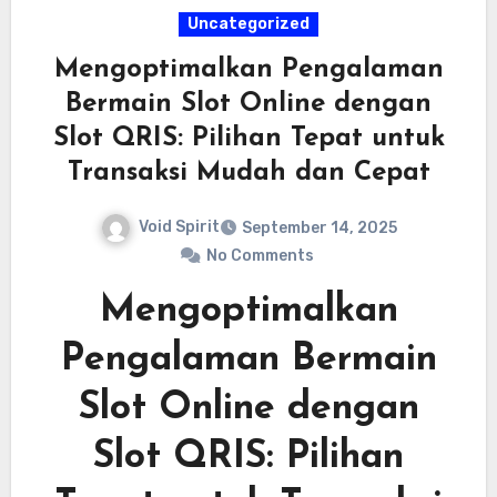
Uncategorized
Mengoptimalkan Pengalaman
Bermain Slot Online dengan
Slot QRIS: Pilihan Tepat untuk
Transaksi Mudah dan Cepat
Void Spirit
September 14, 2025
No Comments
Mengoptimalkan
Pengalaman Bermain
Slot Online dengan
Slot QRIS: Pilihan