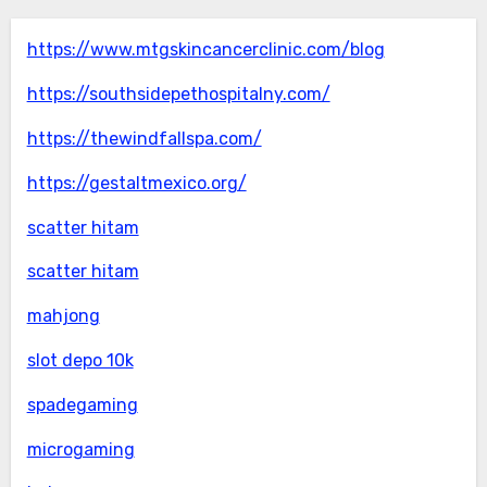
https://www.mtgskincancerclinic.com/blog
https://southsidepethospitalny.com/
https://thewindfallspa.com/
https://gestaltmexico.org/
scatter hitam
scatter hitam
mahjong
slot depo 10k
spadegaming
microgaming