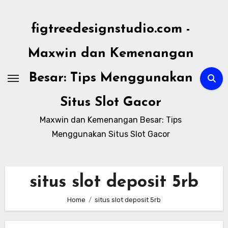
Skip
to
figtreedesignstudio.com -
content
Maxwin dan Kemenangan
Besar: Tips Menggunakan
Situs Slot Gacor
Maxwin dan Kemenangan Besar: Tips
Menggunakan Situs Slot Gacor
situs slot deposit 5rb
Home
situs slot deposit 5rb