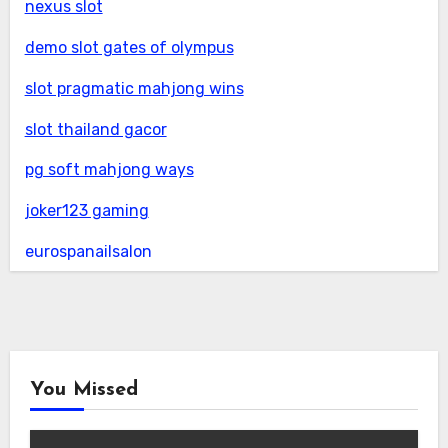
nexus slot
demo slot gates of olympus
slot pragmatic mahjong wins
slot thailand gacor
pg soft mahjong ways
joker123 gaming
eurospanailsalon
You Missed