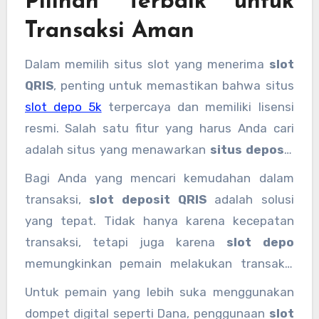
Pilihan Terbaik untuk
ingin mencoba permainan dengan modal kecil,
Transaksi Aman
cukup dengan deposit
slot deposit 5 ribu
atau
slot depo 5k
, Anda sudah bisa mulai
Dalam memilih situs slot yang menerima
slot
bermain dan menikmati serunya permainan
QRIS
, penting untuk memastikan bahwa situs
slot online.
slot depo 5k
terpercaya dan memiliki lisensi
resmi. Salah satu fitur yang harus Anda cari
adalah situs yang menawarkan
situs deposit
QRIS
yang aman dan memiliki reputasi baik.
Bagi Anda yang mencari kemudahan dalam
Situs yang baik biasanya memiliki pilihan
transaksi,
slot deposit QRIS
adalah solusi
permainan yang bervariasi, layanan pelanggan
yang tepat. Tidak hanya karena kecepatan
yang responsif, serta berbagai metode
transaksi, tetapi juga karena
slot depo
pembayaran yang memudahkan pemain dalam
memungkinkan pemain melakukan transaksi
melakukan deposit maupun penarikan dana.
dengan nominal kecil. Bahkan jika Anda hanya
Untuk pemain yang lebih suka menggunakan
memiliki saldo
slot 5 ribu
, Anda tetap dapat
dompet digital seperti Dana, penggunaan
slot