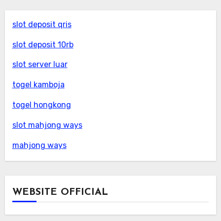
slot deposit qris
slot deposit 10rb
slot server luar
togel kamboja
togel hongkong
slot mahjong ways
mahjong ways
WEBSITE OFFICIAL