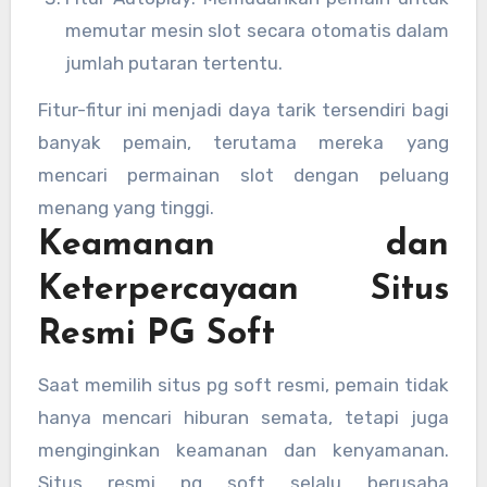
memutar mesin slot secara otomatis dalam
jumlah putaran tertentu.
Fitur-fitur ini menjadi daya tarik tersendiri bagi
banyak pemain, terutama mereka yang
mencari permainan slot dengan peluang
menang yang tinggi.
Keamanan dan
Keterpercayaan Situs
Resmi PG Soft
Saat memilih situs pg soft resmi, pemain tidak
hanya mencari hiburan semata, tetapi juga
menginginkan keamanan dan kenyamanan.
Situs resmi pg soft selalu berusaha