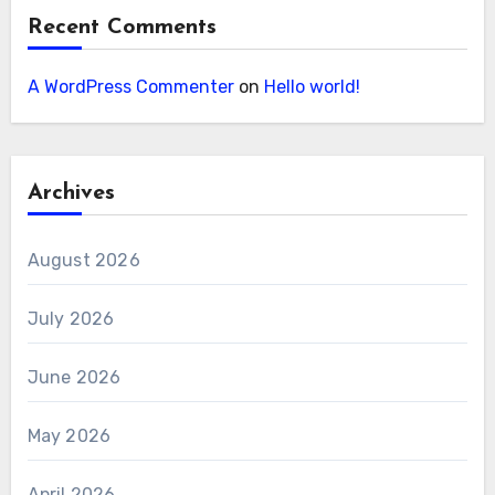
Recent Comments
A WordPress Commenter
on
Hello world!
Archives
August 2026
July 2026
June 2026
May 2026
April 2026