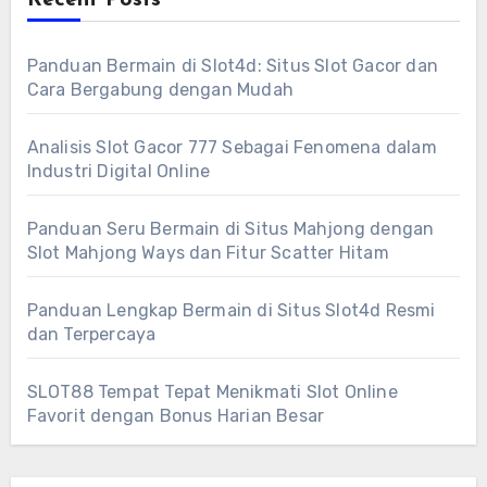
Panduan Bermain di Slot4d: Situs Slot Gacor dan
Cara Bergabung dengan Mudah
Analisis Slot Gacor 777 Sebagai Fenomena dalam
Industri Digital Online
Panduan Seru Bermain di Situs Mahjong dengan
Slot Mahjong Ways dan Fitur Scatter Hitam
Panduan Lengkap Bermain di Situs Slot4d Resmi
dan Terpercaya
SLOT88 Tempat Tepat Menikmati Slot Online
Favorit dengan Bonus Harian Besar