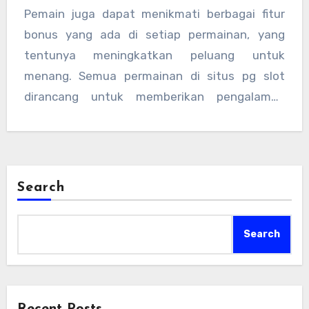
banyaknya pilihan, setiap pemain dapat
Pemain juga dapat menikmati berbagai fitur
menemukan permainan yang sesuai dengan
bonus yang ada di setiap permainan, yang
selera mereka.
tentunya meningkatkan peluang untuk
menang. Semua permainan di situs pg slot
dirancang untuk memberikan pengalaman
bermain yang seru dan penuh tantangan.
Search
Search
Recent Posts