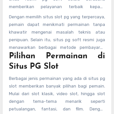
memberikan pelayanan terbaik kepada
pemainnya, salah satunya dengan memastikan
Dengan memilih situs slot pg yang terpercaya,
bahwa semua permainan yang ada sudah teruji
pemain dapat menikmati permainan tanpa
keadilannya. Selain itu, situs-situs ini juga
khawatir mengenai masalah teknis atau
dilengkapi dengan lisensi resmi yang
penipuan. Selain itu, situs pg soft resmi juga
menunjukkan bahwa mereka beroperasi secara
menawarkan berbagai metode pembayaran
legal.
Pilihan Permainan di
yang mudah dan cepat, memungkinkan pemain
untuk melakukan deposit dan penarikan
Situs PG Slot
dengan mudah.
Berbagai jenis permainan yang ada di situs pg
slot memberikan banyak pilihan bagi pemain.
Mulai dari slot klasik, video slot, hingga slot
dengan tema-tema menarik seperti
petualangan, fantasi, dan film. Dengan