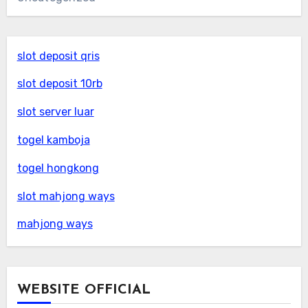
slot deposit qris
slot deposit 10rb
slot server luar
togel kamboja
togel hongkong
slot mahjong ways
mahjong ways
WEBSITE OFFICIAL