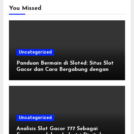
You Missed
Uncategorized
Panduan Bermain di Slot4d: Situs Slot
Gacor dan Cara Bergabung dengan
Mudah
Uncategorized
Analisis Slot Gacor 777 Sebagai