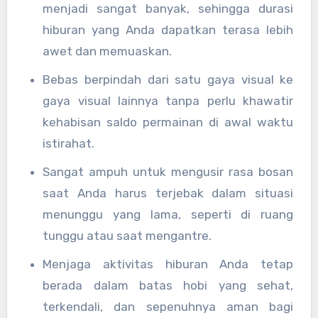
menjadi sangat banyak, sehingga durasi
instan tanpa ada konsekuensi apa pun dalam
hiburan yang Anda dapatkan terasa lebih
permainan.
awet dan memuaskan.
Bebas berpindah dari satu gaya visual ke
gaya visual lainnya tanpa perlu khawatir
kehabisan saldo permainan di awal waktu
istirahat.
Sangat ampuh untuk mengusir rasa bosan
saat Anda harus terjebak dalam situasi
menunggu yang lama, seperti di ruang
tunggu atau saat mengantre.
Menjaga aktivitas hiburan Anda tetap
berada dalam batas hobi yang sehat,
terkendali, dan sepenuhnya aman bagi