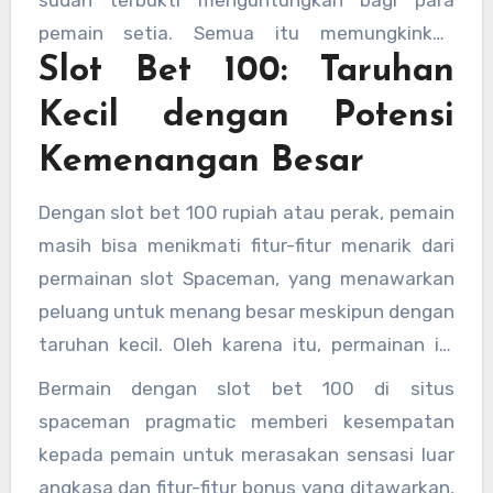
pemain setia. Semua itu memungkinkan
Slot Bet 100: Taruhan
pengalaman bermain yang lebih memuaskan
dan menyenangkan.
Kecil dengan Potensi
Kemenangan Besar
Dengan slot bet 100 rupiah atau perak, pemain
masih bisa menikmati fitur-fitur menarik dari
permainan slot Spaceman, yang menawarkan
peluang untuk menang besar meskipun dengan
taruhan kecil. Oleh karena itu, permainan ini
sangat cocok untuk pemain yang ingin bermain
Bermain dengan slot bet 100 di situs
dengan anggaran terbatas namun tetap
spaceman pragmatic memberi kesempatan
mengincar kemenangan besar.
kepada pemain untuk merasakan sensasi luar
angkasa dan fitur-fitur bonus yang ditawarkan,