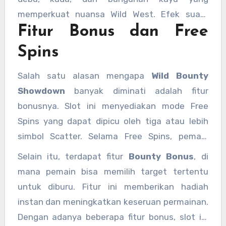
memperkuat nuansa Wild West. Efek suara
Fitur Bonus dan Free
menambahkan ketegangan, seperti suara
tembakan atau kuda berlari, sehingga pemain
Spins
seakan masuk ke dunia koboi sungguhan.
Salah satu alasan mengapa
Wild Bounty
Showdown
banyak diminati adalah fitur
bonusnya. Slot ini menyediakan mode Free
Spins yang dapat dipicu oleh tiga atau lebih
simbol Scatter. Selama Free Spins, pemain
memiliki kesempatan untuk mendapatkan
Selain itu, terdapat fitur
Bounty Bonus
, di
kemenangan yang lebih besar karena beberapa
mana pemain bisa memilih target tertentu
simbol tambahan berubah menjadi Wild.
untuk diburu. Fitur ini memberikan hadiah
instan dan meningkatkan keseruan permainan.
Dengan adanya beberapa fitur bonus, slot ini