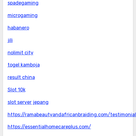
spadegaming
microgaming
habanero
jili
nolimit city
togel kamboja
result china
Slot 10k
slot server jepang
https://ramabeautyandafricanbraiding.com/testimonial
https://essentialhomecareplus.com/