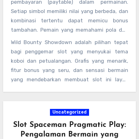
pembayaran (paytable) dalam permainan.
tambahan yang menambah variasi dan peluang
Setiap simbol memiliki nilai yang berbeda, dan
menang.
kombinasi tertentu dapat memicu bonus
tambahan. Pemain yang memahami pola dan
peluang simbol akan lebih mudah meraih
Wild Bounty Showdown adalah pilihan tepat
kemenangan maksimal.
bagi penggemar slot yang menyukai tema
koboi dan petualangan. Grafis yang menarik,
fitur bonus yang seru, dan sensasi bermain
yang mendebarkan membuat slot ini layak
dicoba bagi semua level pemain, baik pemula
maupun yang sudah berpengalaman.
Uncategorized
Slot Spaceman Pragmatic Play:
Pengalaman Bermain yang