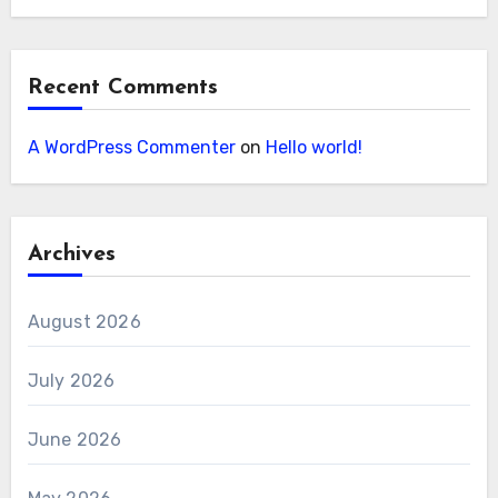
Recent Comments
A WordPress Commenter
on
Hello world!
Archives
August 2026
July 2026
June 2026