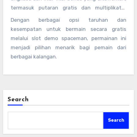
termasuk putaran gratis dan multiplikator
kemenangan. Ini semua menambah keseruan
Dengan berbagai opsi taruhan dan
permainan dan membuat pengalaman bermain
kesempatan untuk bermain secara gratis
semakin tak terlupakan.
melalui slot demo spaceman, permainan ini
menjadi pilihan menarik bagi pemain dari
berbagai kalangan.
Search
Search