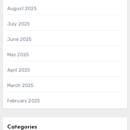
August 2025
July 2025
June 2025
May 2025
April 2025
March 2025
February 2025
Categories