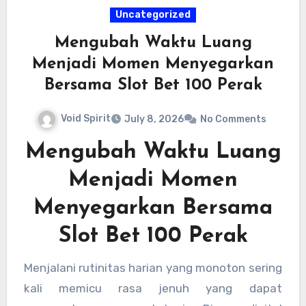
Uncategorized
Mengubah Waktu Luang
Menjadi Momen Menyegarkan
Bersama Slot Bet 100 Perak
Void Spirit
July 8, 2026
No Comments
Mengubah Waktu Luang
Menjadi Momen
Menyegarkan Bersama
Slot Bet 100 Perak
Menjalani rutinitas harian yang monoton sering
kali memicu rasa jenuh yang dapat