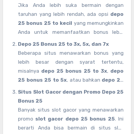
Jika Anda lebih suka bermain dengan
taruhan yang lebih rendah, ada opsi
depo
25 bonus 25 to kecil
yang memungkinkan
Anda untuk memanfaatkan bonus lebih
banyak meskipun dengan deposit yang lebih
Depo 25 Bonus 25 to 3x, 5x, dan 7x
kecil.
Beberapa situs menawarkan bonus yang
lebih besar dengan syarat tertentu,
misalnya
depo 25 bonus 25 to 3x
,
depo
25 bonus 25 to 5x
, atau bahkan
depo 25
bonus 25 to 7x
. Dengan variasi ini, Anda
Situs Slot Gacor dengan Promo Depo 25
bisa mendapatkan keuntungan yang lebih
Bonus 25
besar, namun perlu memperhatikan
Banyak situs slot gacor yang menawarkan
persyaratan yang berlaku, seperti jumlah
promo
slot gacor depo 25 bonus 25
. Ini
taruhan yang harus dipenuhi.
berarti Anda bisa bermain di situs slot