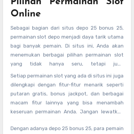
Pilihan Permainan Slot
menyenangkan dan menguntungkan.
Online
Sebagai bagian dari situs depo 25 bonus 25,
permainan slot depo menjadi daya tarik utama
bagi banyak pemain. Di situs ini, Anda akan
menemukan berbagai pilihan permainan slot
yang tidak hanya seru, tetapi juga
menawarkan peluang menang yang
Setiap permainan slot yang ada di situs ini juga
menggiurkan. Mulai dari slot klasik hingga slot
dilengkapi dengan fitur-fitur menarik seperti
video modern dengan grafis yang memukau,
putaran gratis, bonus jackpot, dan berbagai
semuanya tersedia di sini. Dengan adanya
macam fitur lainnya yang bisa menambah
bonus deposit ini, Anda bisa mencoba berbagai
keseruan permainan Anda. Jangan lewatkan
jenis permainan slot tanpa harus khawatir
kesempatan untuk memenangkan hadiah
kehabisan dana.
Dengan adanya depo 25 bonus 25, para pemain
besar dari setiap putaran di slot depo yang