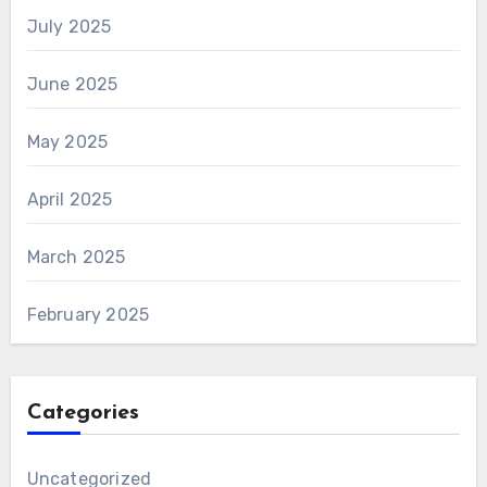
July 2025
June 2025
May 2025
April 2025
March 2025
February 2025
Categories
Uncategorized