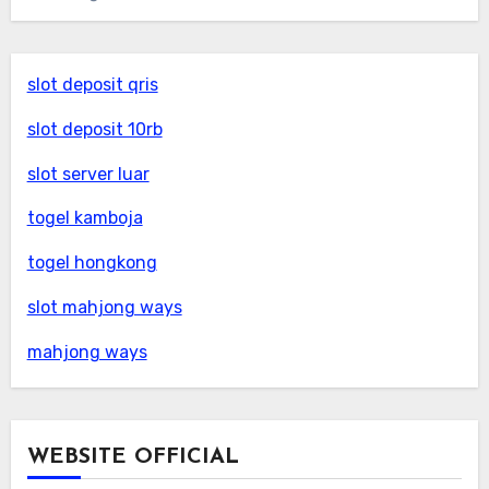
slot deposit qris
slot deposit 10rb
slot server luar
togel kamboja
togel hongkong
slot mahjong ways
mahjong ways
WEBSITE OFFICIAL