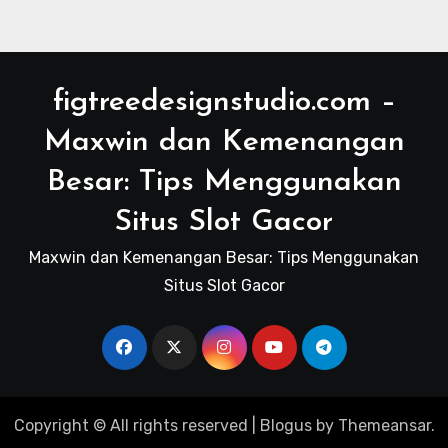
figtreedesignstudio.com –
Maxwin dan Kemenangan
Besar: Tips Menggunakan
Situs Slot Gacor
Maxwin dan Kemenangan Besar: Tips Menggunakan
Situs Slot Gacor
Copyright © All rights reserved
|
Blogus
by
Themeansar
.