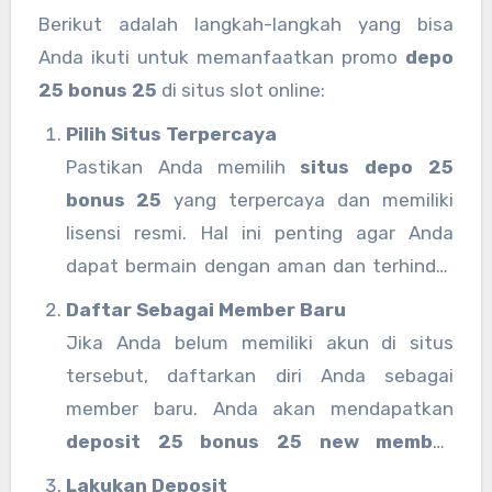
Berikut adalah langkah-langkah yang bisa
Anda ikuti untuk memanfaatkan promo
depo
25 bonus 25
di situs slot online:
Pilih Situs Terpercaya
Pastikan Anda memilih
situs depo 25
bonus 25
yang terpercaya dan memiliki
lisensi resmi. Hal ini penting agar Anda
dapat bermain dengan aman dan terhindar
dari penipuan.
Daftar Sebagai Member Baru
Jika Anda belum memiliki akun di situs
tersebut, daftarkan diri Anda sebagai
member baru. Anda akan mendapatkan
deposit 25 bonus 25 new member
sebagai sambutan dari situs.
Lakukan Deposit