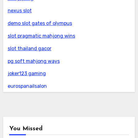
nexus slot
demo slot gates of olympus
slot pragmatic mahjong wins
slot thailand gacor
pg soft mahjong ways
joker123 gaming
eurospanailsalon
You Missed