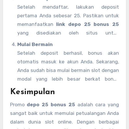
Setelah mendaftar, lakukan deposit
pertama Anda sebesar 25. Pastikan untuk
memanfaatkan
link depo 25 bonus 25
yang disediakan oleh situs untuk
mendapatkan promo ini.
Mulai Bermain
Setelah deposit berhasil, bonus akan
otomatis masuk ke akun Anda. Sekarang,
Anda sudah bisa mulai bermain slot dengan
modal yang lebih besar berkat bonus
tersebut.
Kesimpulan
Promo
depo 25 bonus 25
adalah cara yang
sangat baik untuk memulai petualangan Anda
dalam dunia slot online. Dengan berbagai