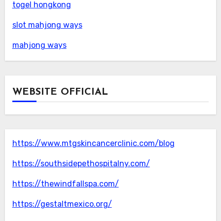
togel hongkong
slot mahjong ways
mahjong ways
WEBSITE OFFICIAL
https://www.mtgskincancerclinic.com/blog
https://southsidepethospitalny.com/
https://thewindfallspa.com/
https://gestaltmexico.org/