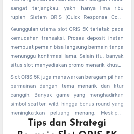
sangat terjangkau, yakni hanya lima ribu
rupiah. Sistem QRIS (Quick Response Code
Indonesian Standard) mempermudah transaksi
Keunggulan utama slot QRIS 5K terletak pada
karena bisa dilakukan melalui berbagai aplikasi
kemudahan transaksi. Proses deposit instan
pembayaran digital seperti OVO, DANA, GoPay,
membuat pemain bisa langsung bermain tanpa
atau bank digital lain. Dengan nominal deposit
menunggu konfirmasi lama. Selain itu, banyak
yang ringan, slot QRIS 5K menjadi pilihan ideal
situs slot menyediakan promo menarik khusus
bagi pemula maupun pemain yang ingin
untuk deposit QRIS 5K, misalnya bonus deposit,
Slot QRIS 5K juga menawarkan beragam pilihan
mencoba peruntungan tanpa risiko modal
cashback, atau free spin. Hal ini menambah
permainan dengan tema menarik dan fitur
besar.
peluang menang sekaligus membuat
canggih. Banyak game yang menghadirkan
permainan lebih seru. Tidak heran jika slot QRIS
simbol scatter, wild, hingga bonus round yang
5K semakin populer di kalangan pemain yang
meningkatkan peluang menang. Meskipun
ingin merasakan sensasi slot dengan modal
Tips dan Strategi
modal awal kecil, pemain tetap bisa meraih
kecil namun tetap memiliki kesempatan
kemenangan maksimal atau jackpot besar.