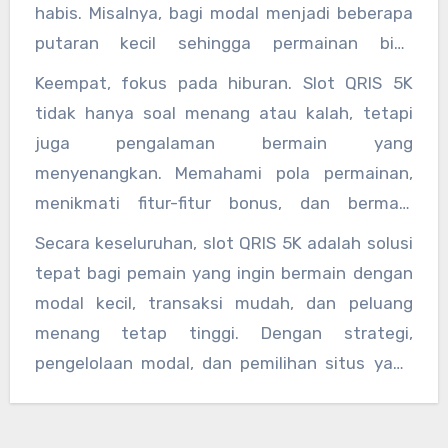
habis. Misalnya, bagi modal menjadi beberapa
putaran kecil sehingga permainan bisa
berlangsung lebih lama. Pemain juga sebaiknya
Keempat, fokus pada hiburan. Slot QRIS 5K
menetapkan target menang dan batas
tidak hanya soal menang atau kalah, tetapi
kerugian sebelum bermain agar tetap
juga pengalaman bermain yang
terkendali dan mengurangi risiko kehilangan
menyenangkan. Memahami pola permainan,
modal secara cepat.
menikmati fitur-fitur bonus, dan bermain
dengan santai akan membuat pengalaman
Secara keseluruhan, slot QRIS 5K adalah solusi
lebih positif. Dengan strategi yang tepat,
tepat bagi pemain yang ingin bermain dengan
pengelolaan modal yang baik, dan pemilihan
modal kecil, transaksi mudah, dan peluang
situs terpercaya, slot QRIS 5K bisa menjadi
menang tetap tinggi. Dengan strategi,
pengalaman bermain yang menguntungkan
pengelolaan modal, dan pemilihan situs yang
sekaligus menyenangkan.
tepat, pemain bisa merasakan keseruan slot
tanpa risiko besar.