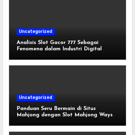
Uncategorized
Analisis Slot Gacor 777 Sebagai
Fenomena dalam Industri Digital
Online
Uncategorized
Panduan Seru Bermain di Situs
Mahjong dengan Slot Mahjong Ways
dan Fitur Scatter Hitam