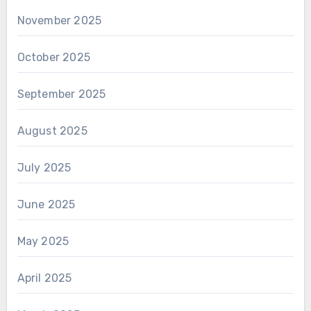
November 2025
October 2025
September 2025
August 2025
July 2025
June 2025
May 2025
April 2025