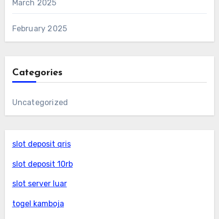
March 2025
February 2025
Categories
Uncategorized
slot deposit qris
slot deposit 10rb
slot server luar
togel kamboja