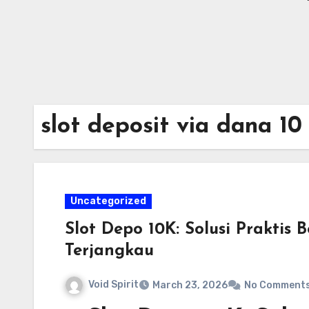
slot deposit via dana 10
Uncategorized
Slot Depo 10K: Solusi Praktis
Terjangkau
Void Spirit
March 23, 2026
No Comment