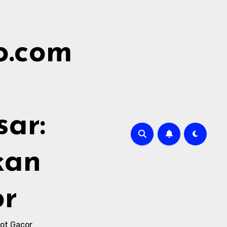
o.com
ar:
kan
or
ot Gacor