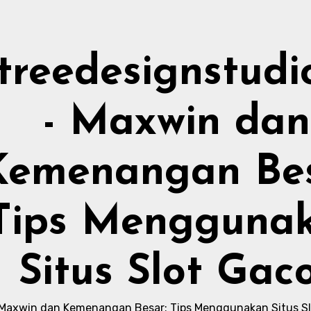
gtreedesignstudi
- Maxwin dan
Kemenangan Bes
Tips Mengguna
Situs Slot Gac
Maxwin dan Kemenangan Besar: Tips Menggunakan Situs Sl