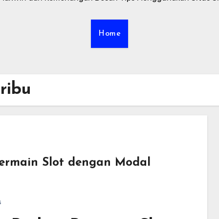
Home
 ribu
 Bermain Slot dengan Modal
s