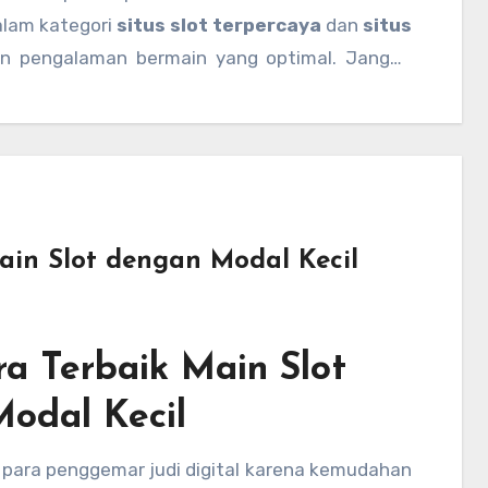
alam kategori
situs slot terpercaya
dan
situs
n pengalaman bermain yang optimal. Jangan
t terbaik
,
link slot terbaru
, dan
link slot
atau tidak resmi.
ain Slot dengan Modal Kecil
ra Terbaik Main Slot
odal Kecil
h para penggemar judi digital karena kemudahan