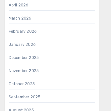
April 2026
March 2026
February 2026
January 2026
December 2025
November 2025
October 2025
September 2025
August 2025