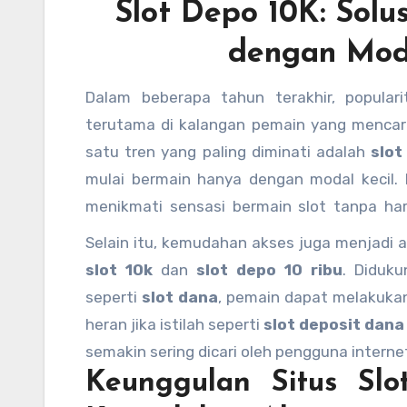
Slot Depo 10K: Solus
dengan Mod
Dalam beberapa tahun terakhir, populari
terutama di kalangan pemain yang mencari
satu tren yang paling diminati adalah
slot
mulai bermain hanya dengan modal kecil. D
menikmati sensasi bermain slot tanpa ha
pilihan ideal bagi pemula maupun pemain ka
Selain itu, kemudahan akses juga menjadi 
slot 10k
dan
slot depo 10 ribu
. Diduk
seperti
slot dana
, pemain dapat melakuk
heran jika istilah seperti
slot deposit dana
semakin sering dicari oleh pengguna interne
Keunggulan Situs Sl