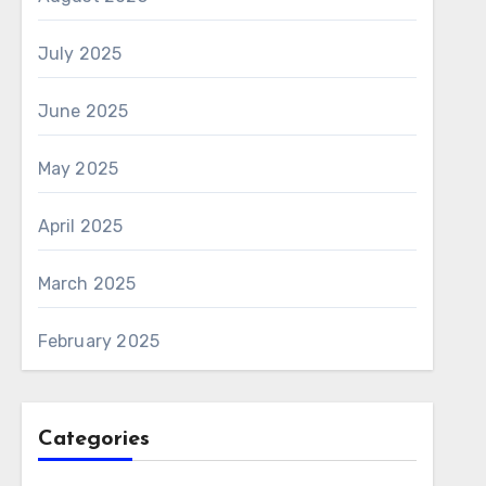
July 2025
June 2025
May 2025
April 2025
March 2025
February 2025
Categories