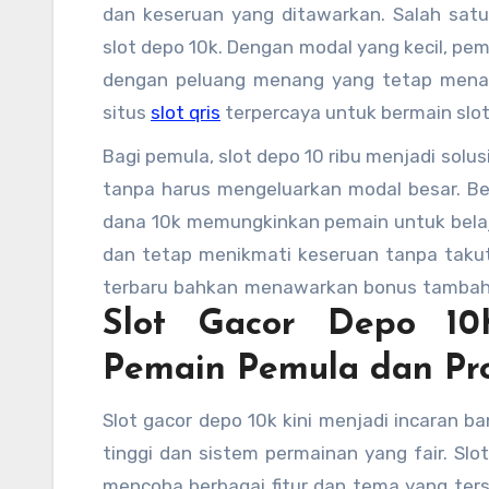
dan keseruan yang ditawarkan. Salah satu
slot depo 10k. Dengan modal yang kecil, pe
dengan peluang menang yang tetap menari
situs
slot qris
terpercaya untuk bermain slo
Bagi pemula, slot depo 10 ribu menjadi solu
tanpa harus mengeluarkan modal besar. Ber
dana 10k memungkinkan pemain untuk bela
dan tetap menikmati keseruan tanpa takut
terbaru bahkan menawarkan bonus tambaha
Slot Gacor Depo 10K
minimal 10 ribu, sehingga pengalaman ber
Pemain Pemula dan Pr
Slot gacor depo 10k kini menjadi incaran 
tinggi dan sistem permainan yang fair. S
mencoba berbagai fitur dan tema yang ters