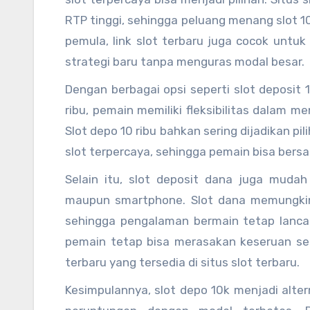
RTP tinggi, sehingga peluang menang slot 1
pemula, link slot terbaru juga cocok untuk
strategi baru tanpa menguras modal besar.
Dengan berbagai opsi seperti slot deposit 1
ribu, pemain memiliki fleksibilitas dalam
Slot depo 10 ribu bahkan sering dijadikan pi
slot terpercaya, sehingga pemain bisa ber
Selain itu, slot deposit dana juga mudah
maupun smartphone. Slot dana memungkin
sehingga pengalaman bermain tetap lancar
pemain tetap bisa merasakan keseruan sep
terbaru yang tersedia di situs slot terbaru.
Kesimpulannya, slot depo 10k menjadi alte