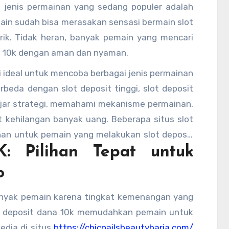
 jenis permainan yang sedang populer adalah
main sudah bisa merasakan sensasi bermain slot
k. Tidak heran, banyak pemain yang mencari
t 10k dengan aman dan nyaman.
si ideal untuk mencoba berbagai jenis permainan
beda dengan slot deposit tinggi, slot deposit
jar strategi, memahami mekanisme permainan,
 kehilangan banyak uang. Beberapa situs slot
n untuk pemain yang melakukan slot deposit
: Pilihan Tepat untuk
main semakin menguntungkan.
o
banyak pemain karena tingkat kemenangan yang
lot deposit dana 10k memudahkan pemain untuk
edia di situs
https://chicnailsbeautybaria.com/