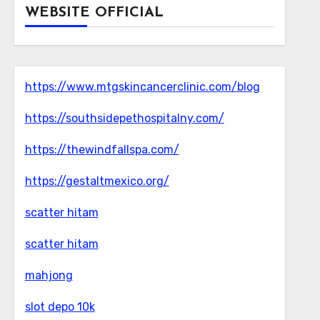
WEBSITE OFFICIAL
https://www.mtgskincancerclinic.com/blog
https://southsidepethospitalny.com/
https://thewindfallspa.com/
https://gestaltmexico.org/
scatter hitam
scatter hitam
mahjong
slot depo 10k