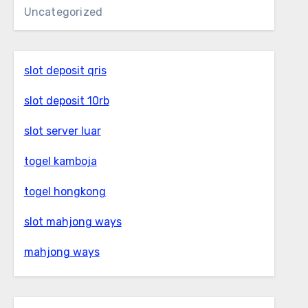
Uncategorized
slot deposit qris
slot deposit 10rb
slot server luar
togel kamboja
togel hongkong
slot mahjong ways
mahjong ways