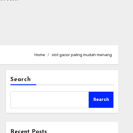
Home
slot gacor paling mudah menang
Search
Search
Recent Posts