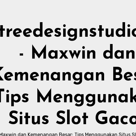
gtreedesignstudi
- Maxwin dan
Kemenangan Bes
Tips Mengguna
Situs Slot Gac
Maxwin dan Kemenangan Besar: Tips Menggunakan Situs Sl