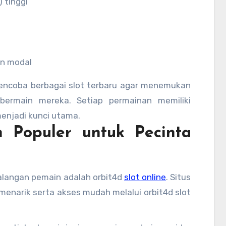
 tinggi
en modal
mencoba berbagai slot terbaru agar menemukan
ermain mereka. Setiap permainan memiliki
menjadi kunci utama.
m Populer untuk Pecinta
kalangan pemain adalah orbit4d
slot online
. Situs
menarik serta akses mudah melalui orbit4d slot