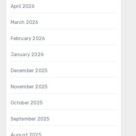
April 2026
March 2026
February 2026
January 2026
December 2025
November 2025
October 2025
September 2025
August 2025