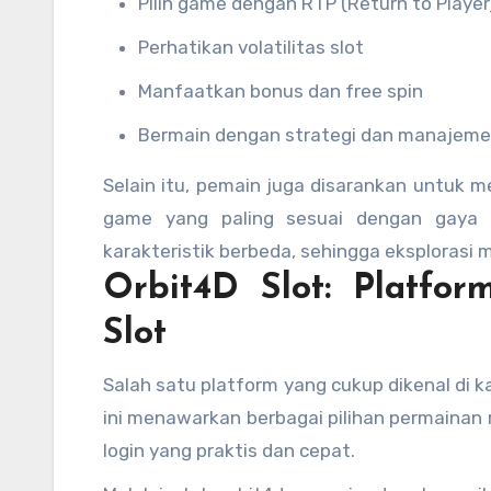
Pilih game dengan RTP (Return to Player)
Perhatikan volatilitas slot
Manfaatkan bonus dan free spin
Bermain dengan strategi dan manajem
Selain itu, pemain juga disarankan untuk 
game yang paling sesuai dengan gaya b
karakteristik berbeda, sehingga eksplorasi 
Orbit4D Slot: Platfor
Slot
Salah satu platform yang cukup dikenal di 
ini menawarkan berbagai pilihan permainan 
login yang praktis dan cepat.