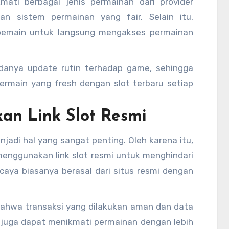
mati berbagai jenis permainan dari provider
an sistem permainan yang fair. Selain itu,
 pemain untuk langsung mengakses permainan
 adanya update rutin terhadap game, sehingga
rmain yang fresh dengan slot terbaru setiap
an Link Slot Resmi
jadi hal yang sangat penting. Oleh karena itu,
nggunakan link slot resmi untuk menghindari
rcaya biasanya berasal dari situs resmi dengan
ahwa transaksi yang dilakukan aman dan data
in juga dapat menikmati permainan dengan lebih