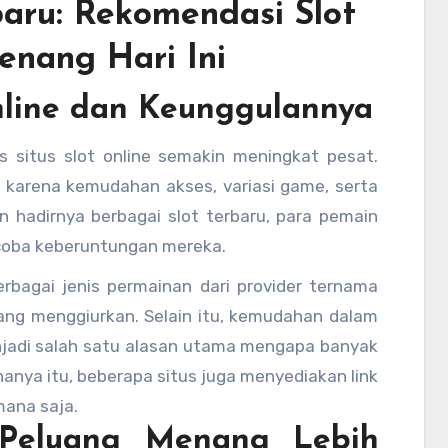
baru: Rekomendasi Slot
nang Hari Ini
nline dan Keunggulannya
s situs slot online semakin meningkat pesat.
l karena kemudahan akses, variasi game, serta
hadirnya berbagai slot terbaru, para pemain
encoba keberuntungan mereka.
bagai jenis permainan dari provider ternama
ang menggiurkan. Selain itu, kemudahan dalam
jadi salah satu alasan utama mengapa banyak
hanya itu, beberapa situs juga menyediakan link
mana saja.
: Peluang Menang Lebih