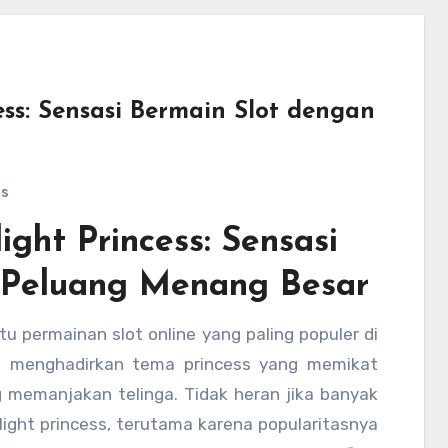
ess: Sensasi Bermain Slot dengan
ts
ight Princess: Sensasi
 Peluang Menang Besar
atu permainan slot online yang paling populer di
ni menghadirkan tema princess yang memikat
 memanjakan telinga. Tidak heran jika banyak
light princess, terutama karena popularitasnya