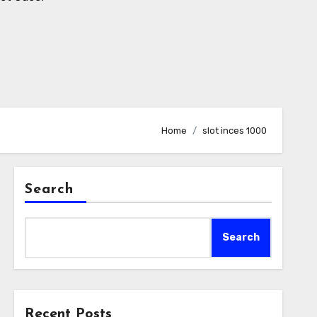
Home
slot inces 1000
Search
Search
Recent Posts