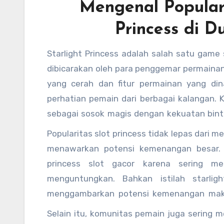
Mengenal Popular
Princess di D
Starlight Princess adalah salah satu game
dibicarakan oleh para penggemar permainan 
yang cerah dan fitur permainan yang din
perhatian pemain dari berbagai kalangan. 
sebagai sosok magis dengan kekuatan bint
permainan. Tidak heran jika slot starlight 
Popularitas slot princess tidak lepas dar
princess paling menghibur saat ini.
menawarkan potensi kemenangan besar.
princess slot gacor karena sering me
menguntungkan. Bahkan istilah starlig
menggambarkan potensi kemenangan maksim
tertentu muncul bersamaan. Hal inilah ya
Selain itu, komunitas pemain juga sering 
princess dan situs
princess slot gacor
hari i