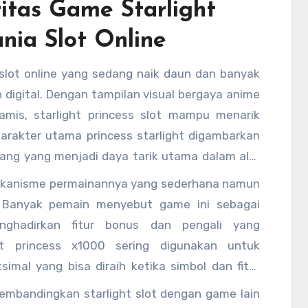
itas Game Starlight
unia Slot Online
 slot online yang sedang naik daun dan banyak
digital. Dengan tampilan visual bergaya anime
amis, starlight princess slot mampu menarik
Karakter utama princess starlight digambarkan
ang yang menjadi daya tarik utama dalam alur
princess sering disebut sebagai salah satu slot
i mekanisme permainannya yang sederhana namun
 Banyak pemain menyebut game ini sebagai
nghadirkan fitur bonus dan pengali yang
ht princess x1000 sering digunakan untuk
al yang bisa diraih ketika simbol dan fitur
ng membuat pencarian tentang link starlight
membandingkan starlight slot dengan game lain
ni terus meningkat di mesin pencari.