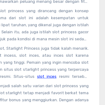
menawarkan peluang menang besar dengan fitur
ntuk mencoba keberuntungan mereka.
 slot princess yang dirancang dengan konsep
ma dari slot ini adalah kesempatan untuk
pat taruhan, yang dikenal juga dengan istilah
Selain itu, ada juga istilah slot princess gacor
juk pada kondisi di mana mesin slot ini sedang
n lebih sering kepada pemain.
ot, Starlight Princess juga tidak kalah menarik.
t incess, slot inces, atau inces slot karena
yang tinggi. Pemain yang ingin mencoba slot
situs slot starlight princess yang terpercaya
resmi. Situs-situs
slot inces
resmi tersebut
 dan kemudahan transaksi yang membuat
njadi salah satu varian dari slot princess yang
n.
lot starlight tetap menjadi favorit berkat tema
i fitur bonus yang menggiurkan. Dengan adanya