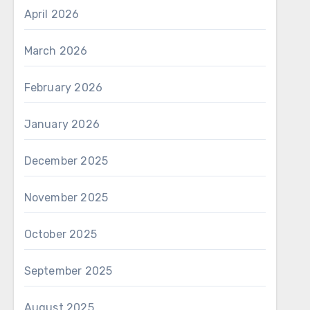
April 2026
March 2026
February 2026
January 2026
December 2025
November 2025
October 2025
September 2025
August 2025