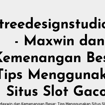
gtreedesignstudi
- Maxwin dan
Kemenangan Bes
Tips Mengguna
Situs Slot Gac
Maxwin dan Kemenangan Besar: Tips Menggunakan Situs Sl