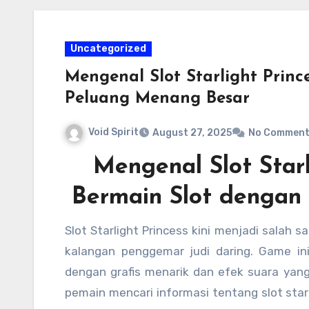
menguntungkan.
Uncategorized
Mengenal Slot Starlight Princ
Peluang Menang Besar
Void Spirit
August 27, 2025
No Commen
Mengenal Slot Starl
Bermain Slot dengan
Slot Starlight Princess kini menjadi salah s
kalangan penggemar judi daring. Game i
dengan grafis menarik dan efek suara yang
pemain mencari informasi tentang slot star