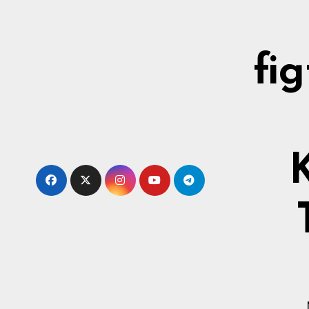
Skip
to
content
fi