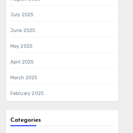
July 2025
June 2025
May 2025
April 2025
March 2025
February 2025
Categories