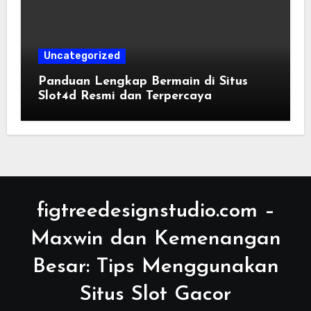
Uncategorized
Panduan Lengkap Bermain di Situs
Slot4d Resmi dan Terpercaya
figtreedesignstudio.com –
Maxwin dan Kemenangan
Besar: Tips Menggunakan
Situs Slot Gacor