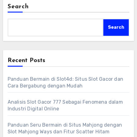
Search
Search
Recent Posts
Panduan Bermain di Slot4d: Situs Slot Gacor dan
Cara Bergabung dengan Mudah
Analisis Slot Gacor 777 Sebagai Fenomena dalam
Industri Digital Online
Panduan Seru Bermain di Situs Mahjong dengan
Slot Mahjong Ways dan Fitur Scatter Hitam