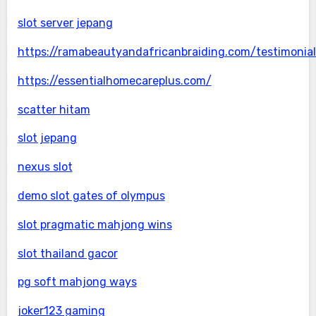
slot server jepang
https://ramabeautyandafricanbraiding.com/testimonial
https://essentialhomecareplus.com/
scatter hitam
slot jepang
nexus slot
demo slot gates of olympus
slot pragmatic mahjong wins
slot thailand gacor
pg soft mahjong ways
joker123 gaming