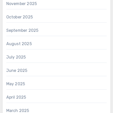
November 2025
October 2025
September 2025
August 2025
July 2025
June 2025
May 2025
April 2025
March 2025