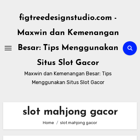
Skip
to
figtreedesignstudio.com -
content
Maxwin dan Kemenangan
Besar: Tips Menggunakan
Situs Slot Gacor
Maxwin dan Kemenangan Besar: Tips
Menggunakan Situs Slot Gacor
slot mahjong gacor
Home
slot mahjong gacor