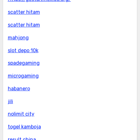
scatter hitam
scatter hitam
mahjong
slot depo 10k
spadegaming
microgaming
habanero
jili
nolimit city
togel kamboja
result china