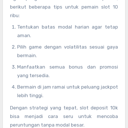
berikut beberapa tips untuk pemain slot 10
ribu:
Tentukan batas modal harian agar tetap
aman.
Pilih game dengan volatilitas sesuai gaya
bermain.
Manfaatkan semua bonus dan promosi
yang tersedia.
Bermain di jam ramai untuk peluang jackpot
lebih tinggi.
Dengan strategi yang tepat, slot deposit 10k
bisa menjadi cara seru untuk mencoba
peruntungan tanpa modal besar.