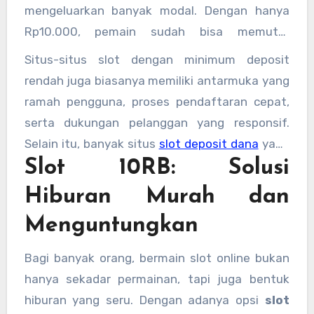
Terlebih lagi, kini banyak tersedia
slot min
mengeluarkan banyak modal. Dengan hanya
depo 10k
yang sangat terjangkau untuk
Rp10.000, pemain sudah bisa memutar
semua kalangan.
gulungan dan merasakan sensasi menang
Situs-situs slot dengan minimum deposit
jackpot. Ini tentu menjadi daya tarik tersendiri,
rendah juga biasanya memiliki antarmuka yang
karena selain murah, peluang untuk
ramah pengguna, proses pendaftaran cepat,
mendapatkan keuntungan tetap besar.
serta dukungan pelanggan yang responsif.
Selain itu, banyak situs
slot deposit dana
yang
Slot 10RB: Solusi
menawarkan bonus tambahan untuk deposit
pertama menggunakan Dana, yang semakin
Hiburan Murah dan
menambah nilai lebih dari metode
slot
Menguntungkan
deposit dana
.
Bagi banyak orang, bermain slot online bukan
hanya sekadar permainan, tapi juga bentuk
hiburan yang seru. Dengan adanya opsi
slot