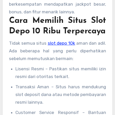
berkesempatan mendapatkan jackpot besar,
bonus, dan fitur menarik lainnya.
Cara Memilih Situs Slot
Depo 10 Ribu Terpercaya
Tidak semua situs
slot depo 10k
aman dan adil.
Ada beberapa hal yang perlu diperhatikan
sebelum memutuskan bermain:
Lisensi Resmi – Pastikan situs memiliki izin
resmi dari otoritas terkait.
Transaksi Aman – Situs harus mendukung
slot deposit dana atau metode pembayaran
resmi lainnya.
Customer Service Responsif – Bantuan