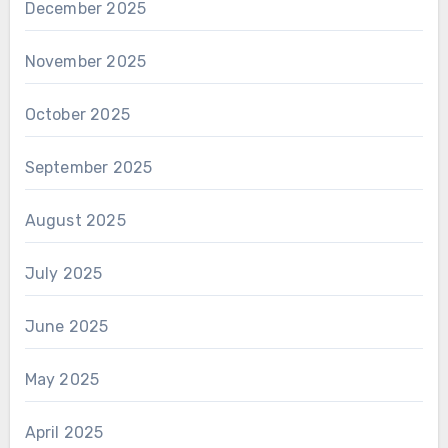
December 2025
November 2025
October 2025
September 2025
August 2025
July 2025
June 2025
May 2025
April 2025