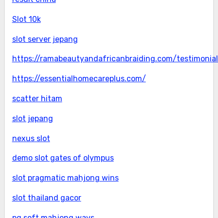
Slot 10k
slot server jepang
https://ramabeautyandafricanbraiding.com/testimonial
https://essentialhomecareplus.com/
scatter hitam
slot jepang
nexus slot
demo slot gates of olympus
slot pragmatic mahjong wins
slot thailand gacor
pg soft mahjong ways