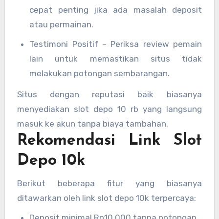
cepat penting jika ada masalah deposit
atau permainan.
Testimoni Positif – Periksa review pemain
lain untuk memastikan situs tidak
melakukan potongan sembarangan.
Situs dengan reputasi baik biasanya
menyediakan slot depo 10 rb yang langsung
masuk ke akun tanpa biaya tambahan.
Rekomendasi Link Slot
Depo 10k
Berikut beberapa fitur yang biasanya
ditawarkan oleh link slot depo 10k terpercaya:
Deposit minimal Rp10.000 tanpa potongan.