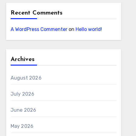
Recent Comments
A WordPress Commenter
on
Hello world!
Archives
August 2026
July 2026
June 2026
May 2026