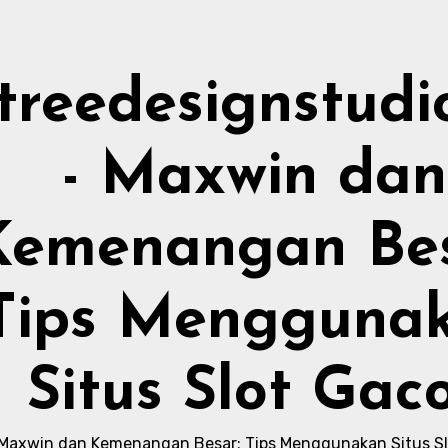
gtreedesignstudi
- Maxwin dan
Kemenangan Bes
Tips Mengguna
Situs Slot Gac
Maxwin dan Kemenangan Besar: Tips Menggunakan Situs Sl