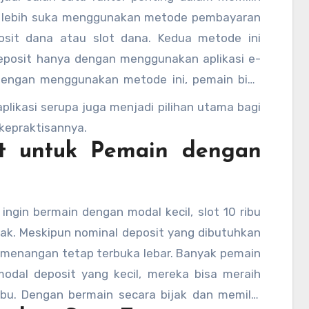
ng lebih suka menggunakan metode pembayaran
osit dana atau slot dana. Kedua metode ini
posit hanya dengan menggunakan aplikasi e-
 Dengan menggunakan metode ini, pemain bisa
 dan tanpa ribet. Proses deposit pun sangat
likasi serupa juga menjadi pilihan utama bagi
 akun slot Anda tanpa perlu khawatir tentang
kepraktisannya.
pat untuk Pemain dengan
ngin bermain dengan modal kecil, slot 10 ribu
ijak. Meskipun nominal deposit yang dibutuhkan
emenangan tetap terbuka lebar. Banyak pemain
dal deposit yang kecil, mereka bisa meraih
ibu. Dengan bermain secara bijak dan memilih