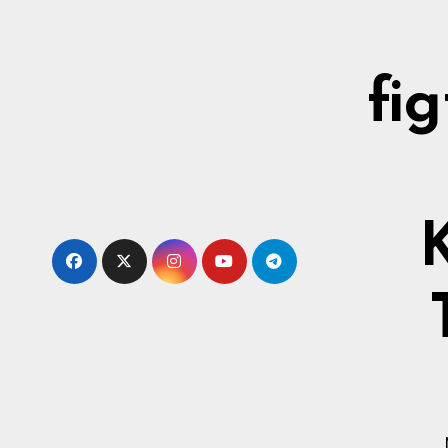
Skip
to
content
fi