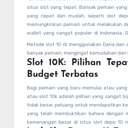
situs slot yang tepat. Banyak pemain ya
yang cepat dan mudah, seperti slot dep
memungkinkan pemain untuk melakukan de
wallet yang sangat populer di Indonesia.
melakukan slot depo 10 ribu dengan cepat
Metode slot 10 rb menggunakan Dana dan ap
aman, karena dana akan langsung masuk ke
banyak pemain, mengingat kemudahan dan 
keterlambatan transaksi.
Slot 10K: Pilihan Te
Budget Terbatas
Bagi pemain yang baru memulai atau yang i
atau slot 10k adalah pilihan yang sangat b
tidak besar, peluang untuk mendapatkan k
yang telah membuktikan bahwa dengan mo
kemenangan besar di situs slot depo 10 r