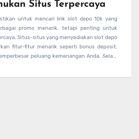
mukan Situs Terpercaya
ang tetap ada meski hanya dengan modal slot
stikan untuk mencari link slot depo 10k yang
rbagai promo menarik, tetapi penting untuk
rcaya. Situs-situs yang menyediakan slot depo
kan fitur-fitur menarik seperti bonus deposit,
memperbesar peluang kemenangan Anda. Selalu
uk memastikan bahwa Anda bermain di tempat