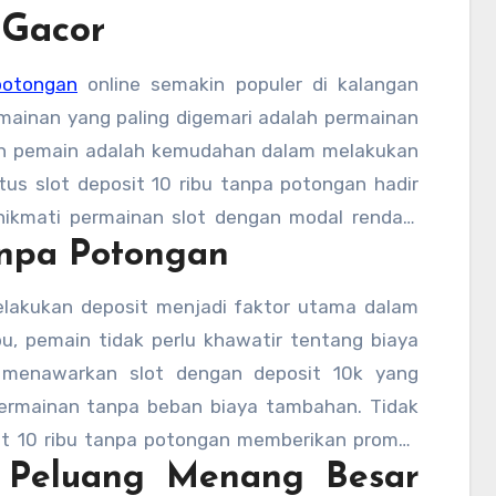
 Gacor
potongan
online semakin populer di kalangan
rmainan yang paling digemari adalah permainan
leh pemain adalah kemudahan dalam melakukan
tus slot deposit 10 ribu tanpa potongan hadir
nikmati permainan slot dengan modal rendah.
anpa Potongan
 lanjut mengenai slot depo 10k, slot gacor depo
lakukan deposit menjadi faktor utama dalam
bu, pemain tidak perlu khawatir tentang biaya
 menawarkan slot dengan deposit 10k yang
rmainan tanpa beban biaya tambahan. Tidak
sit 10 ribu tanpa potongan memberikan promo-
: Peluang Menang Besar
emain. Dengan sistem ini, setiap 10 ribu yang