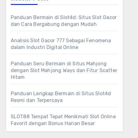
Panduan Bermain di Slot4d: Situs Slot Gacor
dan Cara Bergabung dengan Mudah
Analisis Slot Gacor 777 Sebagai Fenomena
dalam Industri Digital Online
Panduan Seru Bermain di Situs Mahjong
dengan Slot Mahjong Ways dan Fitur Scatter
Hitam
Panduan Lengkap Bermain di Situs Slot4d
Resmi dan Terpercaya
SLOT88 Tempat Tepat Menikmati Slot Online
Favorit dengan Bonus Harian Besar