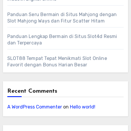
Panduan Seru Bermain di Situs Mahjong dengan
Slot Mahjong Ways dan Fitur Scatter Hitam
Panduan Lengkap Bermain di Situs Slot4d Resmi
dan Terpercaya
SLOT88 Tempat Tepat Menikmati Slot Online
Favorit dengan Bonus Harian Besar
Recent Comments
A WordPress Commenter
on
Hello world!