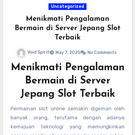
Uncategorized
Menikmati Pengalaman
Bermain di Server Jepang Slot
Terbaik
Void Spirit
May 7, 2025
No Comments
Menikmati Pengalaman
Bermain di Server
Jepang Slot Terbaik
Permainan slot online semakin digemari oleh
banyak orang, terutama dengan adanya
kemajuan teknologi yang memungkinkan