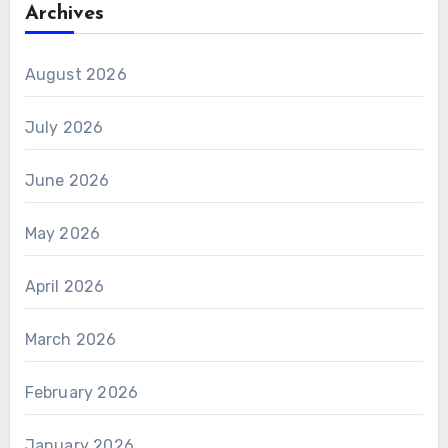
Archives
August 2026
July 2026
June 2026
May 2026
April 2026
March 2026
February 2026
January 2026