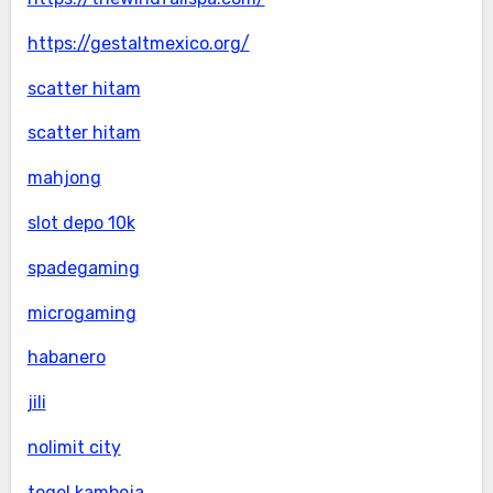
https://gestaltmexico.org/
scatter hitam
scatter hitam
mahjong
slot depo 10k
spadegaming
microgaming
habanero
jili
nolimit city
togel kamboja