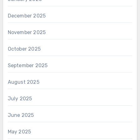
December 2025
November 2025
October 2025
September 2025
August 2025
July 2025
June 2025
May 2025