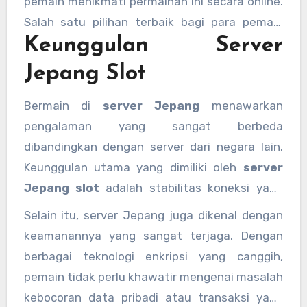
pemain menikmati permainan ini secara online.
Salah satu pilihan terbaik bagi para pemain
Keunggulan Server
adalah memilih
server Jepang
yang telah
terbukti memiliki kualitas dan keandalan yang
Jepang Slot
tinggi. Artikel ini akan membahas mengenai
server Jepang slot
dan berbagai aspek
Bermain di
server Jepang
menawarkan
menarik yang bisa ditemukan di dalamnya,
pengalaman yang sangat berbeda
seperti
slot Jepang terbaru
dan
slot gacor
dibandingkan dengan server dari negara lain.
Jepang
.
Keunggulan utama yang dimiliki oleh
server
Jepang slot
adalah stabilitas koneksi yang
sangat baik. Jepang dikenal dengan
Selain itu, server Jepang juga dikenal dengan
infrastruktur internet yang canggih, sehingga
keamanannya yang sangat terjaga. Dengan
para pemain bisa menikmati permainan tanpa
berbagai teknologi enkripsi yang canggih,
gangguan atau lag. Hal ini sangat penting,
pemain tidak perlu khawatir mengenai masalah
terutama bagi pemain yang ingin merasakan
kebocoran data pribadi atau transaksi yang