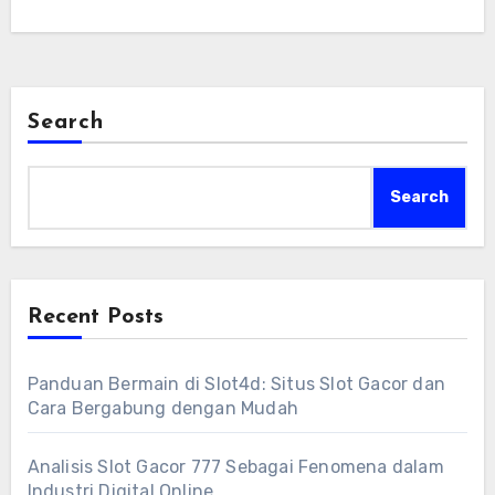
berbeda dan lebih menguntungkan.
Search
Search
Recent Posts
Panduan Bermain di Slot4d: Situs Slot Gacor dan
Cara Bergabung dengan Mudah
Analisis Slot Gacor 777 Sebagai Fenomena dalam
Industri Digital Online