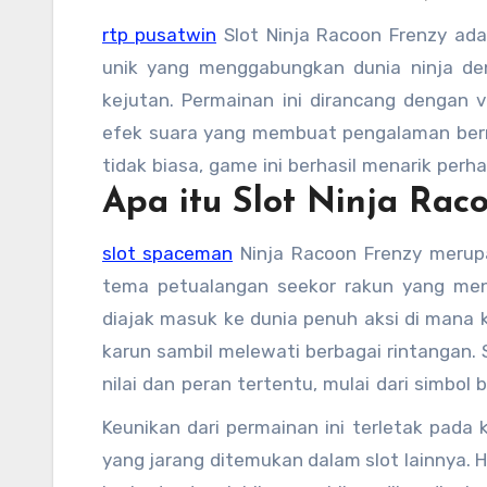
rtp pusatwin
Slot Ninja Racoon Frenzy ada
unik yang menggabungkan dunia ninja de
kejutan. Permainan ini dirancang dengan v
efek suara yang membuat pengalaman berm
tidak biasa, game ini berhasil menarik per
Apa itu Slot Ninja Rac
yang segar dan menghibur. Selain itu, Slot
fitur bonus yang membuat setiap putaran
slot spaceman
Ninja Racoon Frenzy merupa
mendapatkan kemenangan besar.
tema petualangan seekor rakun yang menj
diajak masuk ke dunia penuh aksi di mana
karun sambil melewati berbagai rintangan. 
nilai dan peran tertentu, mulai dari simbo
fitur bonus.
Keunikan dari permainan ini terletak pada 
yang jarang ditemukan dalam slot lainnya. H