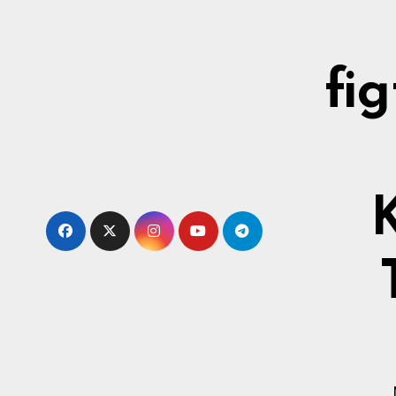
Skip
to
content
fi