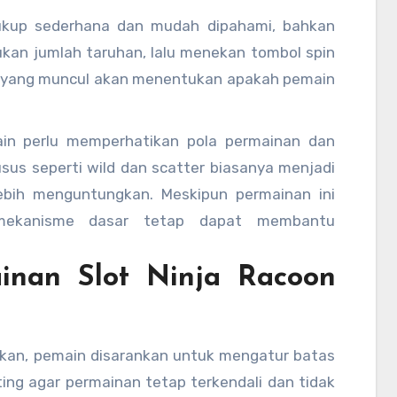
cukup sederhana dan mudah dipahami, bahkan
kan jumlah taruhan, lalu menekan tombol spin
l yang muncul akan menentukan apakah pemain
in perlu memperhatikan pola permainan dan
sus seperti wild dan scatter biasanya menjadi
ebih menguntungkan. Meskipun permainan ini
 mekanisme dasar tetap dapat membantu
inan Slot Ninja Racoon
kan, pemain disarankan untuk mengatur batas
ting agar permainan tetap terkendali dan tidak