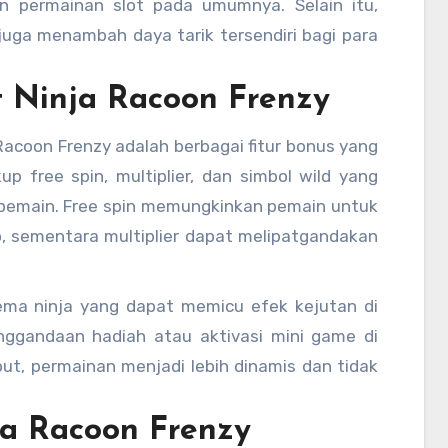
n permainan slot pada umumnya. Selain itu,
juga menambah daya tarik tersendiri bagi para
t Ninja Racoon Frenzy
 Racoon Frenzy adalah berbagai fitur bonus yang
up free spin, multiplier, dan simbol wild yang
emain. Free spin memungkinkan pemain untuk
 sementara multiplier dapat melipatgandakan
rtema ninja yang dapat memicu efek kejutan di
nggandaan hadiah atau aktivasi mini game di
but, permainan menjadi lebih dinamis dan tidak
ja Racoon Frenzy