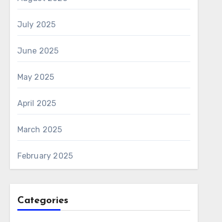
July 2025
June 2025
May 2025
April 2025
March 2025
February 2025
Categories