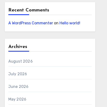
Recent Comments
A WordPress Commenter
on
Hello world!
Archives
August 2026
July 2026
June 2026
May 2026