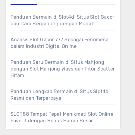
Panduan Bermain di Slot4d: Situs Slot Gacor
dan Cara Bergabung dengan Mudah
Analisis Slot Gacor 777 Sebagai Fenomena
dalam Industri Digital Online
Panduan Seru Bermain di Situs Mahjong
dengan Slot Mahjong Ways dan Fitur Scatter
Hitam
Panduan Lengkap Bermain di Situs Slot4d
Resmi dan Terpercaya
SLOT88 Tempat Tepat Menikmati Slot Online
Favorit dengan Bonus Harian Besar