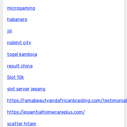
microgaming
habanero
jili
nolimit city
togel kamboja
result china
Slot 10k
slot server jepang
https://ramabeautyandafricanbraiding.com/testimonial
https://essentialhomecareplus.com/
scatter hitam