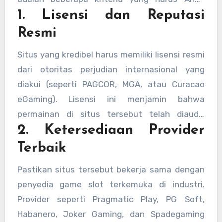
1. Lisensi dan Reputasi
perhatikan saat mencari link slot bet 100:
Resmi
Situs yang kredibel harus memiliki lisensi resmi
dari otoritas perjudian internasional yang
diakui (seperti PAGCOR, MGA, atau Curacao
eGaming). Lisensi ini menjamin bahwa
permainan di situs tersebut telah diaudit
2. Ketersediaan Provider
untuk keadilan dan keacakan (Random Number
Generator – RNG). Selain itu, cari ulasan dan
Terbaik
reputasi situs di komunitas pemain online.
Pastikan situs tersebut bekerja sama dengan
penyedia game slot terkemuka di industri.
Provider seperti Pragmatic Play, PG Soft,
Habanero, Joker Gaming, dan Spadegaming