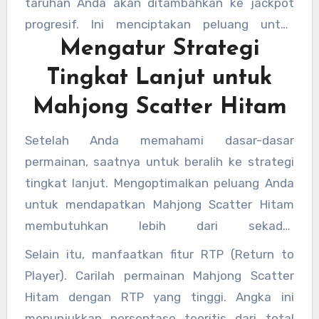
taruhan Anda akan ditambahkan ke jackpot
mendapatkan beberapa kemenangan dalam
progresif. Ini menciptakan peluang untuk
satu putaran, yang secara signifikan
Mengatur Strategi
memenangkan hadiah yang sangat besar, yang
meningkatkan potensi keuntungan Anda.
terus bertambah seiring waktu. Memahami
Tingkat Lanjut untuk
fitur-fitur tersembunyi ini memungkinkan Anda
Mahjong Scatter Hitam
untuk melihat melampaui sekadar putaran
gratis dan benar-benar menghargai kedalaman
Setelah Anda memahami dasar-dasar
strategis dari permainan ini.
permainan, saatnya untuk beralih ke strategi
tingkat lanjut. Mengoptimalkan peluang Anda
untuk mendapatkan Mahjong Scatter Hitam
membutuhkan lebih dari sekadar
keberuntungan; itu membutuhkan analisis dan
Selain itu, manfaatkan fitur RTP (Return to
pendekatan yang terencana. Salah satu taktik
Player). Carilah permainan Mahjong Scatter
yang paling efektif adalah menggunakan
Hitam dengan RTP yang tinggi. Angka ini
metode “taruhan naik-turun”. Mulailah dengan
menunjukkan persentase teoritis dari total