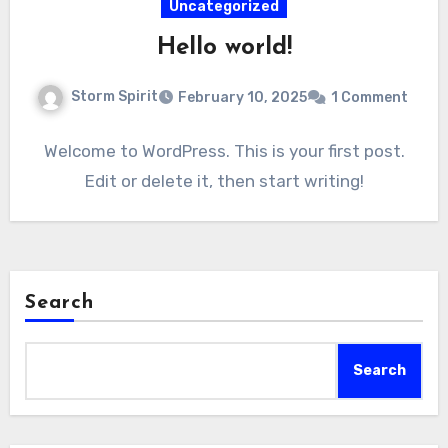
Uncategorized
mekanisme game, Anda dapat mengubah
Hello world!
keberuntungan menjadi keuntungan yang
nyata.
Storm Spirit
February 10, 2025
1 Comment
Welcome to WordPress. This is your first post.
Edit or delete it, then start writing!
Search
Search