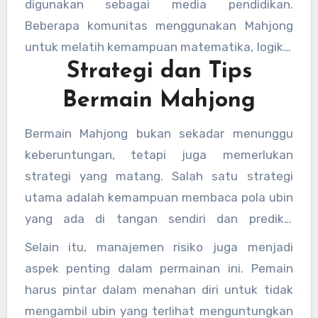
digunakan sebagai media pendidikan.
dengan jumlah pemain atau keping yang
juga membutuhkan strategi dalam memilih dan
Beberapa komunitas menggunakan Mahjong
berbeda.
membuang ubin agar dapat menyusun
untuk melatih kemampuan matematika, logika,
kombinasi yang menang. Selain itu, Mahjong
Strategi dan Tips
dan memori. Bahkan di beberapa daerah di
juga memiliki unsur sosial yang kuat karena
Tiongkok, Mahjong dianggap sebagai sarana
Bermain Mahjong
biasanya dimainkan dalam kelompok, sehingga
penting untuk membangun hubungan sosial,
pemain dapat saling berinteraksi, membaca
terutama di kalangan lansia. Hal ini
Bermain Mahjong bukan sekadar menunggu
pola lawan, dan mengatur strategi secara
menunjukkan bahwa permainan ini memiliki
keberuntungan, tetapi juga memerlukan
bersama.
nilai budaya dan sosial yang signifikan,
strategi yang matang. Salah satu strategi
sehingga keberadaannya tetap relevan hingga
utama adalah kemampuan membaca pola ubin
saat ini.
yang ada di tangan sendiri dan prediksi
kemungkinan ubin yang akan muncul dari
Selain itu, manajemen risiko juga menjadi
lawan. Pemain yang mahir biasanya mampu
aspek penting dalam permainan ini. Pemain
memperkirakan langkah lawan, memilih ubin
harus pintar dalam menahan diri untuk tidak
yang akan dibuang, dan memanfaatkan
mengambil ubin yang terlihat menguntungkan