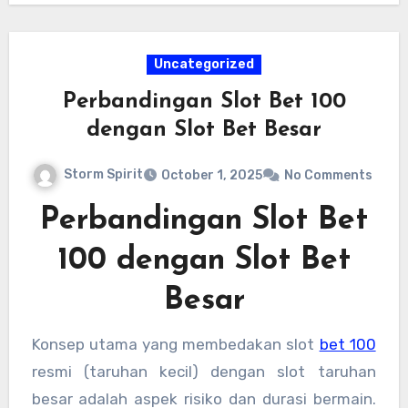
sebagai salah satu platform slot online yang
paling dipercaya oleh komunitas pemain.
Uncategorized
Perbandingan Slot Bet 100
dengan Slot Bet Besar
Storm Spirit
October 1, 2025
No Comments
Perbandingan Slot Bet
100 dengan Slot Bet
Besar
Konsep utama yang membedakan slot
bet 100
resmi (taruhan kecil) dengan slot taruhan
besar adalah aspek risiko dan durasi bermain.