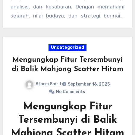
meningkatkan kemampuan adaptasi dan
analisis, dan kesabaran. Dengan memahami
strategi.
sejarah, nilai budaya, dan strategi bermain,
pemain dapat menikmati permainan ini secara
lebih mendalam dan meningkatkan peluang
kemenangan.
Uncategorized
Mengungkap Fitur Tersembunyi
di Balik Mahjong Scatter Hitam
Storm Spirit
September 16, 2025
No Comments
Mengungkap Fitur
Tersembunyi di Balik
Mahjong Scatter Hitam