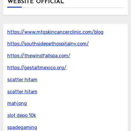
WEBSITE OFFICIAL
https://www.mtgskincancerclinic.com/blog
https://southsidepethospitalny.com/
https://thewindfallspa.com/
https://gestaltmexico.org/
scatter hitam
scatter hitam
mahjong
slot depo 10k
spadegaming