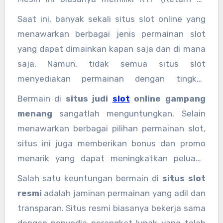
Player) yang tinggi atau sering memberikan
Saat ini, banyak sekali situs slot online yang
hadiah jackpot, baik itu dalam bentuk
menawarkan berbagai jenis permainan slot
kemenangan kecil maupun besar. Oleh karena
yang dapat dimainkan kapan saja dan di mana
itu, pemain selalu mencari
slot gacor
saja. Namun, tidak semua situs slot
gampang menang
agar dapat
menyediakan permainan dengan tingkat
memaksimalkan peluang untuk mendapatkan
kemenangan yang tinggi. Oleh karena itu,
Bermain di
situs judi
slot
online gampang
kemenangan.
penting untuk memilih
situs slot gacor
yang
menang
sangatlah menguntungkan. Selain
memiliki reputasi baik dan memberikan peluang
menawarkan berbagai pilihan permainan slot,
menang yang lebih besar.
situs ini juga memberikan bonus dan promo
menarik yang dapat meningkatkan peluang
pemain untuk meraih kemenangan. Selain itu,
Salah satu keuntungan bermain di
situs slot
dengan bermain di situs slot terpercaya, Anda
resmi
adalah jaminan permainan yang adil dan
juga akan mendapatkan keamanan dan
transparan. Situs resmi biasanya bekerja sama
kenyamanan dalam bertransaksi.
dengan penyedia perangkat lunak yang telah