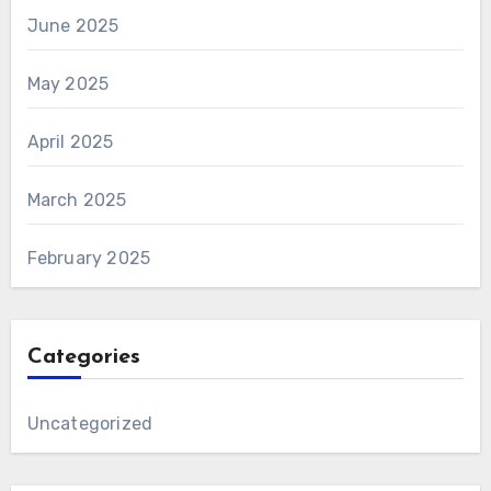
June 2025
May 2025
April 2025
March 2025
February 2025
Categories
Uncategorized