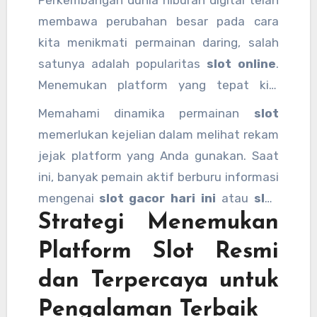
Perkembangan dunia hiburan digital telah
membawa perubahan besar pada cara
kita menikmati permainan daring, salah
satunya adalah popularitas
slot online
.
Menemukan platform yang tepat kini
menjadi tantangan tersendiri karena
Memahami dinamika permainan
slot
banyaknya pilihan yang tersedia di
memerlukan kejelian dalam melihat rekam
internet. Bagi para penggemar
judi slot
,
jejak platform yang Anda gunakan. Saat
mencari
situs slot
yang tidak hanya
ini, banyak pemain aktif berburu informasi
menawarkan visual menarik tetapi juga
mengenai
slot gacor hari ini
atau
slot
sistem yang adil adalah prioritas utama.
Strategi Menemukan
tergacor hari ini
untuk menemukan
Menggunakan
link
pusatgame login
slot
permainan dengan tingkat pengembalian
Platform Slot Resmi
gacor yang valid dan aman akan
yang optimal. Istilah seperti
selot
atau
memastikan bahwa data pribadi serta
dan Terpercaya untuk
slotgacor
kini menjadi bagian dari tren
kenyamanan Anda selama bermain tetap
harian yang sering dicari oleh komunitas
Pengalaman Terbaik