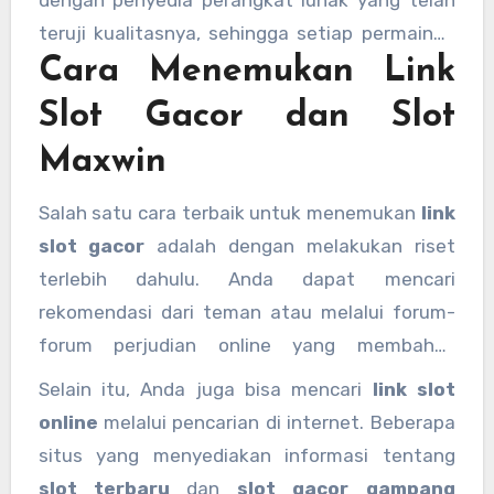
teruji kualitasnya, sehingga setiap permainan
Cara Menemukan Link
yang ditawarkan memiliki tingkat keadilan
yang tinggi. Dengan memilih situs slot
Slot Gacor dan Slot
terpercaya, Anda dapat meminimalkan risiko
Maxwin
penipuan dan memastikan bahwa kemenangan
Anda akan dibayar sesuai dengan aturan yang
Salah satu cara terbaik untuk menemukan
link
berlaku.
slot gacor
adalah dengan melakukan riset
terlebih dahulu. Anda dapat mencari
rekomendasi dari teman atau melalui forum-
forum perjudian online yang membahas
tentang situs-situs terbaik dan terpercaya.
Selain itu, Anda juga bisa mencari
link slot
Biasanya, para pemain berpengalaman akan
online
melalui pencarian di internet. Beberapa
membagikan pengalaman mereka tentang
situs yang menyediakan informasi tentang
slot gacor malam ini
atau
slot gacor hari
slot terbaru
dan
slot gacor gampang