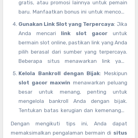
gratis, atau promosi lainnya untuk pemain
baru. Manfaatkan bonus ini untuk mencoba
berbagai
slot gacor gampang menang
Gunakan Link Slot yang Terpercaya
: Jika
tanpa harus mengeluarkan banyak uang. Ini
Anda mencari
link slot gacor
untuk
memberi Anda peluang untuk berlatih dan
bermain slot online, pastikan link yang Anda
memahami cara kerja mesin slot tertentu.
pilih berasal dari sumber yang terpercaya.
Beberapa situs menawarkan link yang
dapat membawa Anda langsung ke mesin
Kelola Bankroll dengan Bijak
: Meskipun
slot gacor malam ini
atau mesin slot
slot gacor maxwin
menawarkan peluang
dengan tingkat kemenangan tinggi.
besar untuk menang, penting untuk
mengelola bankroll Anda dengan bijak.
Tentukan batas kerugian dan kemenangan
sebelum mulai bermain untuk menghindari
Dengan mengikuti tips ini, Anda dapat
over-spending. Jangan lupa untuk berhenti
memaksimalkan pengalaman bermain di
situs
bermain jika Anda sudah mencapai batas