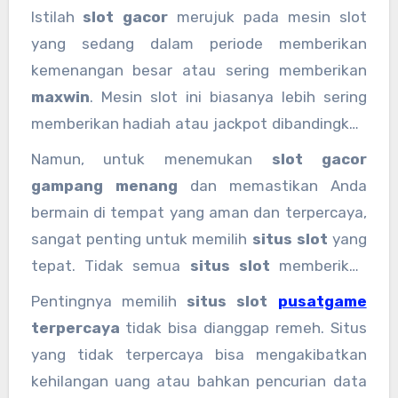
Istilah
slot gacor
merujuk pada mesin slot
tentang
slot gacor
, serta bagaimana
yang sedang dalam periode memberikan
menemukan
link slot gacor
yang dapat
kemenangan besar atau sering memberikan
membantu Anda memenangkan jackpot.
maxwin
. Mesin slot ini biasanya lebih sering
memberikan hadiah atau jackpot dibandingkan
mesin slot lainnya, dan banyak pemain yang
Namun, untuk menemukan
slot gacor
mencari
slot gacor hari ini
atau
slot gacor
gampang menang
dan memastikan Anda
malam ini
karena mereka percaya mesin-
bermain di tempat yang aman dan terpercaya,
mesin tersebut memiliki peluang lebih besar
sangat penting untuk memilih
situs slot
yang
untuk memberikan kemenangan besar.
tepat. Tidak semua
situs slot
memberikan
pengalaman bermain yang fair dan
Pentingnya memilih
situs slot
pusatgame
menyenangkan. Beberapa situs mungkin tidak
terpercaya
tidak bisa dianggap remeh. Situs
memiliki lisensi resmi atau menggunakan
yang tidak terpercaya bisa mengakibatkan
perangkat lunak yang tidak dapat diandalkan,
kehilangan uang atau bahkan pencurian data