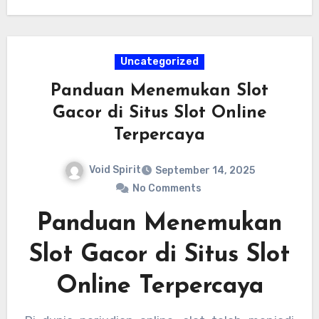
yang tepat, Anda bisa menikmati pengalaman
bermain yang menyenangkan dan
menguntungkan.
Uncategorized
Panduan Menemukan Slot
Gacor di Situs Slot Online
Terpercaya
Void Spirit
September 14, 2025
No Comments
Panduan Menemukan
Slot Gacor di Situs Slot
Online Terpercaya