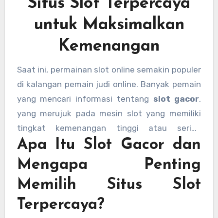
Situs Slot Terpercaya
untuk Maksimalkan
Kemenangan
Saat ini, permainan slot online semakin populer
di kalangan pemain judi online. Banyak pemain
yang mencari informasi tentang
slot gacor
,
yang merujuk pada mesin slot yang memiliki
tingkat kemenangan tinggi atau sering
Apa Itu Slot Gacor dan
memberikan hadiah besar. Untuk
memaksimalkan peluang menang, pemain perlu
Mengapa Penting
tahu cara memilih
situs
slot thailand no
Memilih Situs Slot
1
terpercaya dan memahami berbagai jenis
slot gacor
yang dapat memberikan
Terpercaya?
keuntungan besar. Artikel ini akan membahas