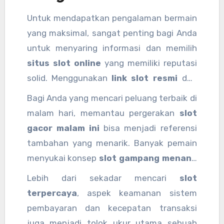
terjaga dengan baik tanpa adanya
gaming. Namun, di balik ramainya
gangguan teknis.
Untuk mendapatkan pengalaman bermain
perbincangan tersebut, kunci utama dari
yang maksimal, sangat penting bagi Anda
pengalaman bermain yang memuaskan
untuk menyaring informasi dan memilih
adalah konsistensi sistem dan
situs slot online
yang memiliki reputasi
transparansi aturan yang diterapkan oleh
solid. Menggunakan
link slot resmi
dan
penyedia layanan.
link slot terpercaya
adalah langkah
Bagi Anda yang mencari peluang terbaik di
awal yang krusial untuk menghindari
malam hari, memantau pergerakan
slot
platform palsu yang merugikan. Platform
gacor malam ini
bisa menjadi referensi
yang memiliki lisensi jelas biasanya
tambahan yang menarik. Banyak pemain
menyediakan variasi permainan
slot
menyukai konsep
slot gampang menang
online terbaru
yang diperbarui secara
atau
slot mudah menang
karena
Lebih dari sekadar mencari
slot
berkala oleh provider global. Selain itu,
mekanismenya yang ramah bagi
terpercaya
, aspek keamanan sistem
situs slot terpercaya
selalu menjamin
pengguna baru maupun berpengalaman.
pembayaran dan kecepatan transaksi
ketersediaan layanan pelanggan yang
Memanfaatkan
link slot terbaru
dan
link
juga menjadi tolok ukur utama sebuah