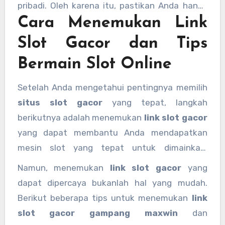
yang pada akhirnya dapat merugikan pemain.
pribadi. Oleh karena itu, pastikan Anda hanya
Cara Menemukan Link
bermain di
situs slot resmi
yang sudah
terdaftar dan memiliki reputasi baik di
Slot Gacor dan Tips
kalangan pemain. Situs-situs terpercaya
Bermain Slot Online
biasanya memiliki layanan pelanggan yang
responsif, metode pembayaran yang aman,
Setelah Anda mengetahui pentingnya memilih
dan menawarkan berbagai jenis permainan slot
situs slot gacor
yang tepat, langkah
dengan peluang menang yang fair.
berikutnya adalah menemukan
link slot gacor
yang dapat membantu Anda mendapatkan
mesin slot yang tepat untuk dimainkan.
Banyak pemain yang mencari
link slot online
Namun, menemukan
link slot gacor
yang
karena mereka ingin mengakses
slot terbaru
dapat dipercaya bukanlah hal yang mudah.
atau
slot gacor maxwin
yang menawarkan
Berikut beberapa tips untuk menemukan
link
kesempatan lebih besar untuk menang.
slot gacor gampang maxwin
dan