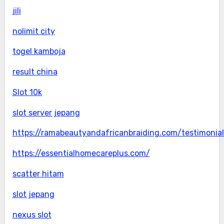
jili
nolimit city
togel kamboja
result china
Slot 10k
slot server jepang
https://ramabeautyandafricanbraiding.com/testimonial
https://essentialhomecareplus.com/
scatter hitam
slot jepang
nexus slot