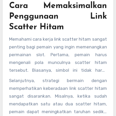
Cara Memaksimalkan
tidak hanya sekadar simbol biasa, melainkan
bagian vital yang menentukan keberhasilan
Penggunaan Link
dalam permainan.
Scatter Hitam
Memahami cara kerja link scatter hitam sangat
penting bagi pemain yang ingin memenangkan
permainan slot. Pertama, pemain harus
mengenali pola munculnya scatter hitam
tersebut. Biasanya, simbol ini tidak harus
berada di garis pembayaran tertentu, karena
Selanjutnya, strategi bermain dengan
scatter bisa muncul di posisi manapun untuk
memperhatikan keberadaan link scatter hitam
memicu fitur bonus.
sangat disarankan. Misalnya, ketika sudah
mendapatkan satu atau dua scatter hitam,
pemain dapat meningkatkan taruhan sedikit