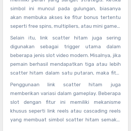
simbol ini muncul pada gulungan, biasanya
akan membuka akses ke fitur bonus tertentu
seperti free spins, multipliers, atau mini games.
Link scatter hitam ini berbeda dengan scatter
Selain itu, link scatter hitam juga sering
biasa karena terkadang dapat
digunakan sebagai trigger utama dalam
menghubungkan beberapa paylines sekaligus,
beberapa jenis slot video modern. Misalnya, jika
sehingga peluang kemenangan bisa lebih
pemain berhasil mendapatkan tiga atau lebih
besar.
scatter hitam dalam satu putaran, maka fitur
bonus akan aktif secara otomatis. Hal ini tentu
Penggunaan link scatter hitam juga
menjadi daya tarik tersendiri bagi pemain yang
memberikan variasi dalam gameplay. Beberapa
ingin meningkatkan peluang mendapatkan
slot dengan fitur ini memiliki mekanisme
jackpot.
khusus seperti link reels atau cascading reels
yang membuat simbol scatter hitam semakin
penting. Dengan kata lain, link scatter hitam