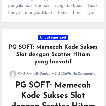
pengalaman bermain yang berbeda. Tidak
hanya menghadirkan tema horor yang
memikat, tetapi juga kombinasi bonus, RTP
yang adil, dan visual yang memukau, membuat
setiap putaran penuh sensasi.
Uncategorized
PG SOFT: Memecah Kode Sukses
Slot dengan Scatter Hitam
yang Inovatif
Void Spirit
January 5, 2026
No Comments
PG SOFT: Memecah
Kode Sukses Slot