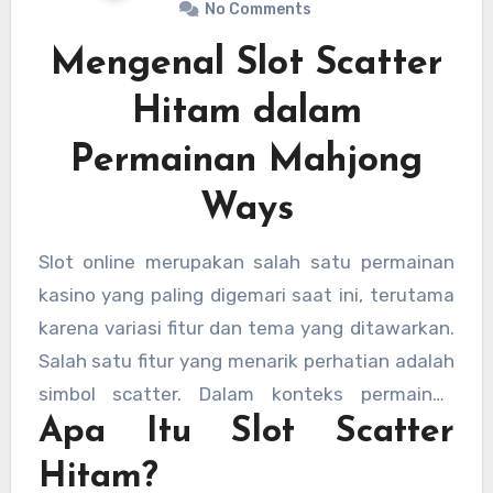
No Comments
Mengenal Slot Scatter
Hitam dalam
Permainan Mahjong
Ways
Slot online merupakan salah satu permainan
kasino yang paling digemari saat ini, terutama
karena variasi fitur dan tema yang ditawarkan.
Salah satu fitur yang menarik perhatian adalah
simbol scatter. Dalam konteks permainan
Apa Itu Slot Scatter
scatter hitam mahjong ways
, simbol scatter
hitam menjadi salah satu elemen penting yang
Hitam?