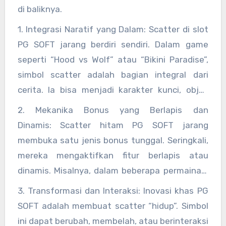
menguntungkan dalam mendesain fitur bonus
di baliknya.
mereka. Konsep ini telah menjadi salah satu
1. Integrasi Naratif yang Dalam: Scatter di slot
pilar kesuksesan mereka dalam menarik dan
PG SOFT jarang berdiri sendiri. Dalam game
mempertahankan basis pemain global.
seperti “Hood vs Wolf” atau “Bikini Paradise”,
simbol scatter adalah bagian integral dari
cerita. Ia bisa menjadi karakter kunci, objek
magis, atau simbol yang mewakili konflik cerita.
2. Mekanika Bonus yang Berlapis dan
Saat scatter mendarat, itu bukan hanya
Dinamis: Scatter hitam PG SOFT jarang
memicu putaran gratis; itu adalah klimaks dari
membuka satu jenis bonus tunggal. Seringkali,
sebuah adegan dalam cerita yang lebih besar.
mereka mengaktifkan fitur berlapis atau
Pendekatan ini menciptakan koneksi
dinamis. Misalnya, dalam beberapa permainan,
emosional, membuat pemain tidak hanya
jumlah scatter yang mendarat tidak hanya
3. Transformasi dan Interaksi: Inovasi khas PG
mengejar kemenangan, tetapi juga
menentukan jumlah free spins, tetapi juga
SOFT adalah membuat scatter “hidup”. Simbol
penyelesaian naratif.
tingkat pengganda, jenis simbol wild khusus
ini dapat berubah, membelah, atau berinteraksi