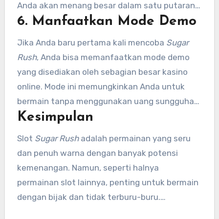
Anda akan menang besar dalam satu putaran.
6.
Manfaatkan Mode Demo
Jangan terburu-buru untuk mengubah strategi
atau meningkatkan taruhan hanya karena
Jika Anda baru pertama kali mencoba
Sugar
Anda belum mendapatkan kemenangan besar
Rush
, Anda bisa memanfaatkan mode demo
dalam beberapa putaran. Kesabaran adalah
yang disediakan oleh sebagian besar kasino
kunci untuk menikmati permainan dan
online. Mode ini memungkinkan Anda untuk
meminimalkan kerugian.
bermain tanpa menggunakan uang sungguhan,
Kesimpulan
sehingga Anda bisa merasakan permainan
tanpa risiko kehilangan uang. Cobalah berbagai
Slot
Sugar Rush
adalah permainan yang seru
strategi dan sesuaikan gaya bermain Anda
dan penuh warna dengan banyak potensi
dengan permainan sebelum memutuskan
kemenangan. Namun, seperti halnya
untuk bertaruh dengan uang asli.
permainan slot lainnya, penting untuk bermain
dengan bijak dan tidak terburu-buru.
Memahami fitur permainan, mengelola bankroll