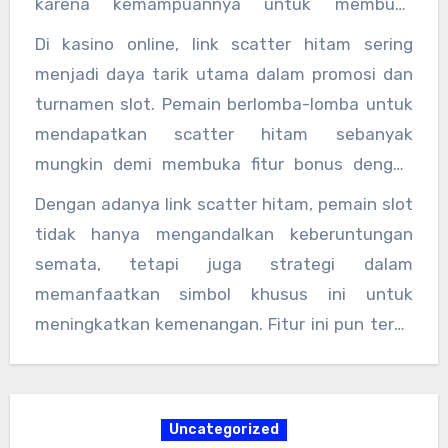
karena kemampuannya untuk membuat
permainan menjadi lebih menarik dan penuh
Di kasino online, link scatter hitam sering
kejutan. Selain itu, fitur ini juga menjadi nilai
menjadi daya tarik utama dalam promosi dan
tambah bagi slot yang menawarkan putaran
turnamen slot. Pemain berlomba-lomba untuk
gratis dan bonus besar.
mendapatkan scatter hitam sebanyak
mungkin demi membuka fitur bonus dengan
hadiah yang menggiurkan. Hal ini membuat slot
Dengan adanya link scatter hitam, pemain slot
scatter hitam tidak hanya sekadar permainan
tidak hanya mengandalkan keberuntungan
biasa, tetapi juga sebuah pengalaman yang
semata, tetapi juga strategi dalam
menantang dan menghibur.
memanfaatkan simbol khusus ini untuk
meningkatkan kemenangan. Fitur ini pun terus
dikembangkan agar semakin menarik dan
memberikan peluang baru dalam dunia slot.
Uncategorized