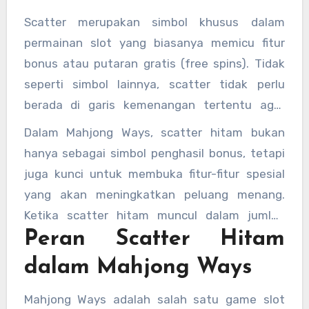
dapat membantu pemain meraih kemenangan
besar. Artikel ini akan membahas secara
Scatter merupakan simbol khusus dalam
lengkap mengenai slot scatter hitam dalam
permainan slot yang biasanya memicu fitur
permainan Mahjong Ways.
bonus atau putaran gratis (free spins). Tidak
seperti simbol lainnya, scatter tidak perlu
berada di garis kemenangan tertentu agar
dapat memberikan hadiah. Satu hal menarik
Dalam Mahjong Ways, scatter hitam bukan
dari scatter hitam adalah tampilannya yang
hanya sebagai simbol penghasil bonus, tetapi
unik dan misterius, sering kali memberikan
juga kunci untuk membuka fitur-fitur spesial
nuansa berbeda di dalam permainan.
yang akan meningkatkan peluang menang.
Ketika scatter hitam muncul dalam jumlah
Peran Scatter Hitam
tertentu, misalnya tiga atau lebih, pemain bisa
langsung mendapatkan akses ke mode free
dalam Mahjong Ways
spins atau jackpot tertentu.
Mahjong Ways adalah salah satu game slot