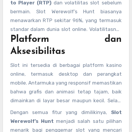
to Player (RTP)
dan volatilitas slot sebelum
bermain. Slot Werewolf’s Hunt biasanya
menawarkan RTP sekitar 96%, yang termasuk
standar dalam dunia slot online. Volatilitasnya
Platform dan
sedang hingga tinggi, artinya kemenangan
besar mungkin jarang muncul, tetapi ketika
Aksesibilitas
datang, hadiah yang diberikan bisa signifikan.
Pemahaman ini membantu pemain
Slot ini tersedia di berbagai platform kasino
merencanakan strategi taruhan dan
online, termasuk desktop dan perangkat
menikmati permainan dengan lebih bijak.
mobile. Antarmuka yang responsif memastikan
bahwa grafis dan animasi tetap tajam, baik
dimainkan di layar besar maupun kecil. Selain
itu, kontrol permainan yang intuitif
Dengan semua fitur yang dimilikinya,
Slot
membuatnya mudah diakses oleh pemain
Werewolf’s Hunt
menjadi salah satu pilihan
pemula maupun yang berpengalaman.
menarik bagi penggemar slot yang mencari