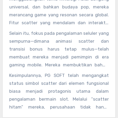
sempurna untuk memenuhi kebutuhan ini,
universal, dan bahkan budaya pop, mereka
menawarkan kompleksitas yang memuaskan
merancang game yang resonan secara global.
sekaligus potensi hadiah besar.
Fitur scatter yang mendalam dan interaktif
menjadi daya tarik universal, karena pemain
Selain itu, fokus pada pengalaman seluler yang
dari semua latar belakang dapat menghargai
sempurna—dimana animasi scatter dan
gameplay yang menarik dan peluang yang
transisi bonus harus tetap mulus—telah
transparan.
membuat mereka menjadi pemimpin di era
gaming mobile. Mereka membuktikan bahwa
inovasi fitur dan kualitas teknis dapat berjalan
Kesimpulannya, PG SOFT telah mengangkat
beriringan.
status simbol scatter dari elemen fungsional
biasa menjadi protagonis utama dalam
pengalaman bermain slot. Melalui “scatter
hitam” mereka, perusahaan tidak hanya
menyediakan permainan; mereka menyediakan