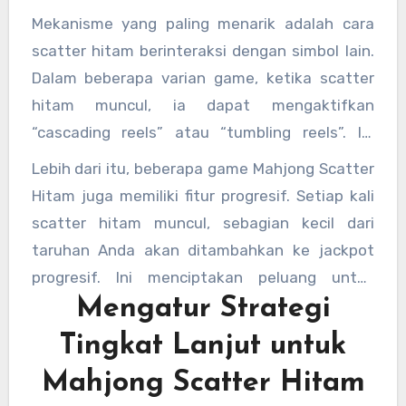
lebih dalam dari sekadar memicu putaran
Mekanisme yang paling menarik adalah cara
bonus. Bagi pemain yang cerdas, memahami
scatter hitam berinteraksi dengan simbol lain.
detail ini adalah kunci untuk menguasai
Dalam beberapa varian game, ketika scatter
permainan. Simbol scatter hitam sering kali
hitam muncul, ia dapat mengaktifkan
menjadi penentu apakah putaran Anda akan
“cascading reels” atau “tumbling reels”. Ini
berakhir dengan kemenangan biasa atau
berarti simbol yang membentuk kombinasi
Lebih dari itu, beberapa game Mahjong Scatter
jackpot besar.
kemenangan akan menghilang, dan simbol baru
Hitam juga memiliki fitur progresif. Setiap kali
akan jatuh dari atas untuk menggantikannya.
scatter hitam muncul, sebagian kecil dari
Ini memberi Anda kesempatan untuk
taruhan Anda akan ditambahkan ke jackpot
mendapatkan beberapa kemenangan dalam
progresif. Ini menciptakan peluang untuk
satu putaran, yang secara signifikan
Mengatur Strategi
memenangkan hadiah yang sangat besar, yang
meningkatkan potensi keuntungan Anda.
terus bertambah seiring waktu. Memahami
Tingkat Lanjut untuk
fitur-fitur tersembunyi ini memungkinkan Anda
Mahjong Scatter Hitam
untuk melihat melampaui sekadar putaran