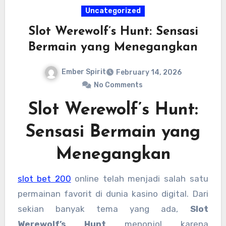
Uncategorized
Slot Werewolf’s Hunt: Sensasi
Bermain yang Menegangkan
Ember Spirit
February 14, 2026
No Comments
Slot Werewolf’s Hunt:
Sensasi Bermain yang
Menegangkan
slot bet 200
online telah menjadi salah satu
permainan favorit di dunia kasino digital. Dari
sekian banyak tema yang ada,
Slot
Werewolf’s Hunt
menonjol karena