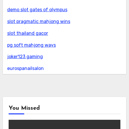
demo slot gates of olympus
slot pragmatic mahjong wins
slot thailand gacor
pg soft mahjong ways
joker123 gaming
eurospanailsalon
You Missed