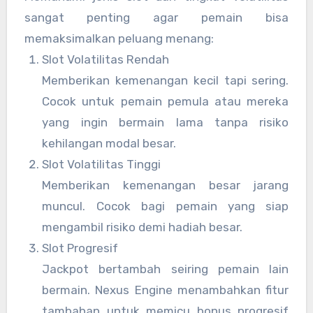
keseluruhan, Nexus Engine menghadirkan
sangat penting agar pemain bisa
revolusi di dunia slot online. Mesin slot gacor
memaksimalkan peluang menang:
berbasis teknologi ini bukan hanya soal
Slot Volatilitas Rendah
keberuntungan, tetapi juga strategi,
Memberikan kemenangan kecil tapi sering.
pemahaman pola, dan manajemen modal.
Cocok untuk pemain pemula atau mereka
Pemain yang memahami mekanisme mesin,
yang ingin bermain lama tanpa risiko
memanfaatkan bonus dengan bijak, dan
kehilangan modal besar.
bermain di situs terpercaya memiliki peluang
Slot Volatilitas Tinggi
menang lebih tinggi.
Memberikan kemenangan besar jarang
muncul. Cocok bagi pemain yang siap
mengambil risiko demi hadiah besar.
Slot Progresif
Jackpot bertambah seiring pemain lain
bermain. Nexus Engine menambahkan fitur
tambahan untuk memicu bonus progresif