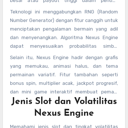
besar atau payout tinggi dalam periode
tertentu. Nexus Engine memungkinkan hal ini
Teknologi ini menggabungkan RNG (Random
terjadi lebih konsisten berkat algoritma
Number Generator) dengan fitur canggih untuk
adaptif yang menganalisis putaran
menciptakan pengalaman bermain yang adil
sebelumnya untuk menyesuaikan peluang
dan menyenangkan. Algoritma Nexus Engine
kemenangan.
dapat menyesuaikan probabilitas simbol
tertentu muncul berdasarkan hasil putaran
Selain itu, Nexus Engine hadir dengan grafis
sebelumnya, sehingga momen gacor menjadi
yang memukau, animasi halus, dan tema
lebih sering dan tidak sepenuhnya bergantung
permainan variatif. Fitur tambahan seperti
pada keberuntungan semata.
bonus spin, multiplier acak, jackpot progresif,
dan mini game interaktif membuat pemain
Jenis Slot dan Volatilitas
merasa lebih terlibat dan termotivasi untuk
terus bermain. Banyak platform judi online
Nexus Engine
resmi kini mengadopsi Nexus Engine karena
terbukti meningkatkan retensi pemain. Secara
Memahami jenis slot dan tingkat volatilitas