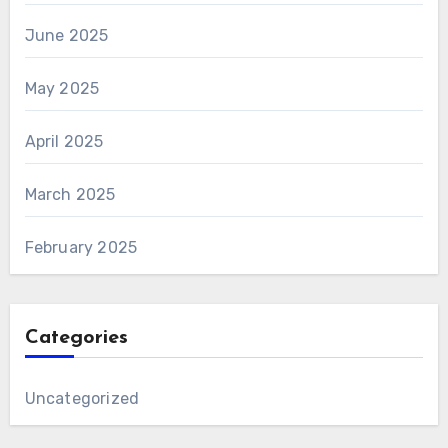
June 2025
May 2025
April 2025
March 2025
February 2025
Categories
Uncategorized