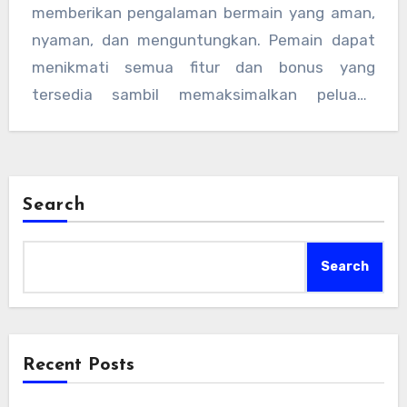
dan variasi permainan membuat situs Nexus
memberikan pengalaman bermain yang aman,
Engine gacor menjadi pilihan ideal bagi
nyaman, dan menguntungkan. Pemain dapat
penggemar slot online.
menikmati semua fitur dan bonus yang
tersedia sambil memaksimalkan peluang
menang di setiap permainan.
Search
Search
Recent Posts