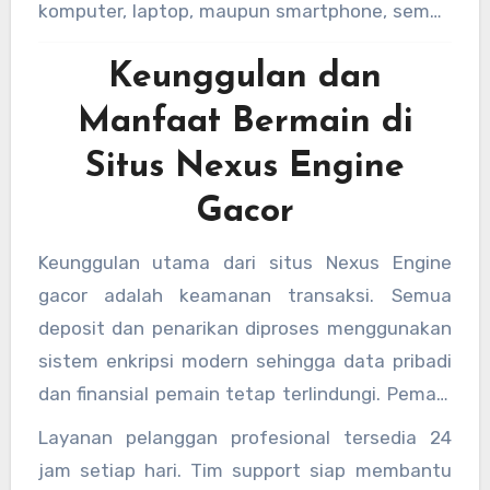
komputer, laptop, maupun smartphone, semua
permainan dapat diakses dengan lancar tanpa
Keunggulan dan
hambatan teknis, sehingga pengalaman
bermain tetap optimal.
Manfaat Bermain di
Situs Nexus Engine
Gacor
Keunggulan utama dari situs Nexus Engine
gacor adalah keamanan transaksi. Semua
deposit dan penarikan diproses menggunakan
sistem enkripsi modern sehingga data pribadi
dan finansial pemain tetap terlindungi. Pemain
dapat fokus pada permainan tanpa khawatir
Layanan pelanggan profesional tersedia 24
soal risiko keamanan.
jam setiap hari. Tim support siap membantu