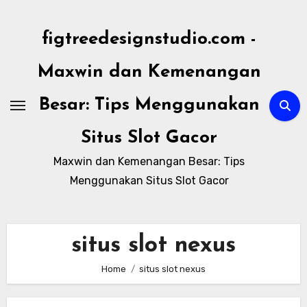
Skip
to
figtreedesignstudio.com -
content
Maxwin dan Kemenangan
Besar: Tips Menggunakan
Situs Slot Gacor
Maxwin dan Kemenangan Besar: Tips
Menggunakan Situs Slot Gacor
situs slot nexus
Home
situs slot nexus