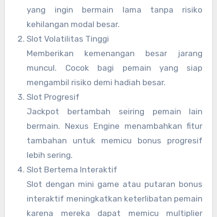
yang ingin bermain lama tanpa risiko
kehilangan modal besar.
Slot Volatilitas Tinggi
Memberikan kemenangan besar jarang
muncul. Cocok bagi pemain yang siap
mengambil risiko demi hadiah besar.
Slot Progresif
Jackpot bertambah seiring pemain lain
bermain. Nexus Engine menambahkan fitur
tambahan untuk memicu bonus progresif
lebih sering.
Slot Bertema Interaktif
Slot dengan mini game atau putaran bonus
interaktif meningkatkan keterlibatan pemain
karena mereka dapat memicu multiplier