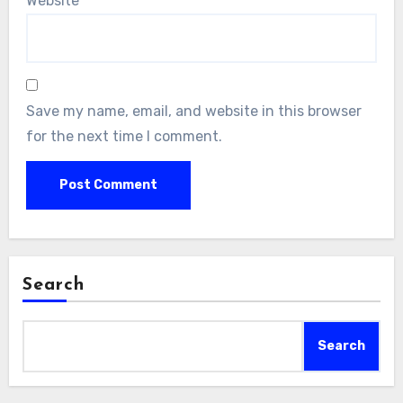
Website
Save my name, email, and website in this browser
for the next time I comment.
Search
Search