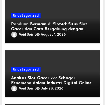
Uncategorized
Panduan Bermain di Slot4d: Situs Slot
Gacor dan Cara Bergabung dengan
Mudah
Void Spirit
August 1, 2026
Uncategorized
Analisis Slot Gacor 777 Sebagai
Fenomena dalam Industri Digital Online
Void Spirit
July 28, 2026