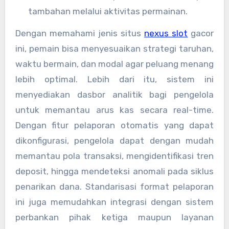
tambahan melalui aktivitas permainan.
Dengan memahami jenis situs
nexus slot
gacor
ini, pemain bisa menyesuaikan strategi taruhan,
waktu bermain, dan modal agar peluang menang
lebih optimal. Lebih dari itu, sistem ini
menyediakan dasbor analitik bagi pengelola
untuk memantau arus kas secara real-time.
Dengan fitur pelaporan otomatis yang dapat
dikonfigurasi, pengelola dapat dengan mudah
memantau pola transaksi, mengidentifikasi tren
deposit, hingga mendeteksi anomali pada siklus
penarikan dana. Standarisasi format pelaporan
ini juga memudahkan integrasi dengan sistem
perbankan pihak ketiga maupun layanan