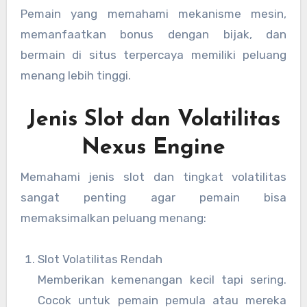
Pemain yang memahami mekanisme mesin,
memanfaatkan bonus dengan bijak, dan
bermain di situs terpercaya memiliki peluang
menang lebih tinggi.
Jenis Slot dan Volatilitas
Nexus Engine
Memahami jenis slot dan tingkat volatilitas
sangat penting agar pemain bisa
memaksimalkan peluang menang:
Slot Volatilitas Rendah
Memberikan kemenangan kecil tapi sering.
Cocok untuk pemain pemula atau mereka