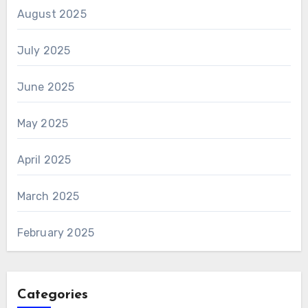
August 2025
July 2025
June 2025
May 2025
April 2025
March 2025
February 2025
Categories