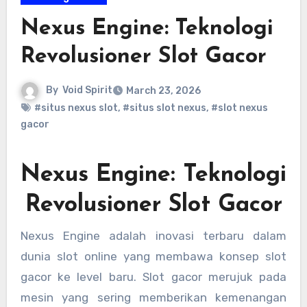
Nexus Engine: Teknologi
Revolusioner Slot Gacor
By
Void Spirit
March 23, 2026
#situs nexus slot
,
#situs slot nexus
,
#slot nexus
gacor
Nexus Engine: Teknologi
Revolusioner Slot Gacor
Nexus Engine adalah inovasi terbaru dalam
dunia slot online yang membawa konsep slot
gacor ke level baru. Slot gacor merujuk pada
mesin yang sering memberikan kemenangan