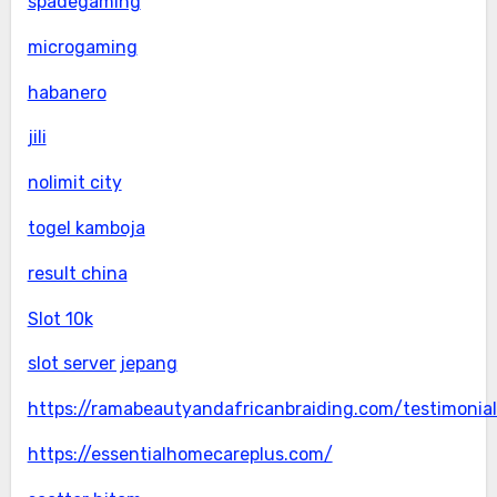
spadegaming
microgaming
habanero
jili
nolimit city
togel kamboja
result china
Slot 10k
slot server jepang
https://ramabeautyandafricanbraiding.com/testimonial
https://essentialhomecareplus.com/