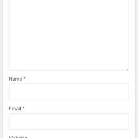
Name
*
Email
*