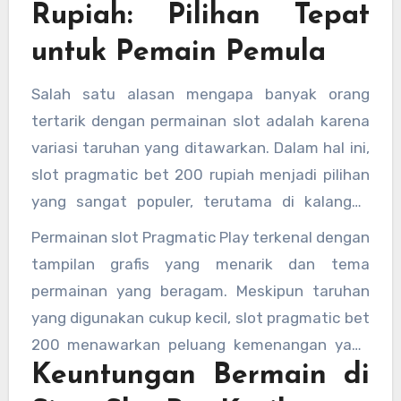
pragmatic bet 200. Dengan taruhan yang
Rupiah: Pilihan Tepat
cukup rendah, yaitu slot pragmatic bet 200
untuk Pemain Pemula
rupiah atau slot pragmatic bet 200 perak,
pemain dapat merasakan sensasi bermain
Salah satu alasan mengapa banyak orang
tanpa harus mengeluarkan banyak modal.
tertarik dengan permainan slot adalah karena
Artikel ini akan mengulas tentang situs slot
variasi taruhan yang ditawarkan. Dalam hal ini,
bet kecil dan keuntungannya.
slot pragmatic bet 200 rupiah menjadi pilihan
yang sangat populer, terutama di kalangan
pemain yang ingin mencoba peruntungan
Permainan slot Pragmatic Play terkenal dengan
mereka dengan modal kecil. Dengan bet
tampilan grafis yang menarik dan tema
minimal 200 rupiah, pemain dapat menikmati
permainan yang beragam. Meskipun taruhan
permainan dengan risiko yang lebih rendah.
yang digunakan cukup kecil, slot pragmatic bet
200 menawarkan peluang kemenangan yang
Keuntungan Bermain di
tetap menarik. Banyak situs slot yang
menyediakan permainan ini dengan taruhan