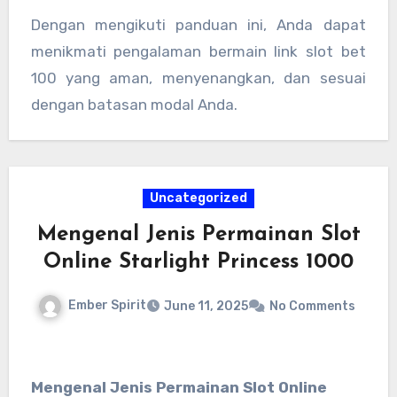
solusi dengan segera.
Dengan mengikuti panduan ini, Anda dapat
menikmati pengalaman bermain link slot bet
100 yang aman, menyenangkan, dan sesuai
dengan batasan modal Anda.
Uncategorized
Mengenal Jenis Permainan Slot
Online Starlight Princess 1000
Ember Spirit
June 11, 2025
No Comments
Mengenal Jenis Permainan Slot Online