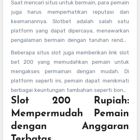
Saat mencari situs untuk bermain, para pemain
juga harus memperhatikan reputasi dan
keamanannya. Slotbet adalah salah satu
platform yang dapat dipercaya, menawarkan
pengalaman bermain dengan taruhan rendah
dan peluang menang yang menguntungkan.
Beberapa situs slot juga memberikan link slot
Dengan adanya berbagai pilihan taruhan mulai
bet 200 yang memudahkan pemain untuk
dari slot pragmatic bet 200 hingga slot bet
mengakses permainan dengan mudah. Di
rendah, Slotbet memberikan fleksibilitas
platform seperti ini, pemain dapat menikmati
kepada pemain dalam memilih tingkat taruhan
berbagai keuntungan tambahan seperti bonus
yang diinginkan.
Slot 200 Rupiah:
sambutan dan putaran gratis, yang tentu saja
semakin meningkatkan peluang kemenangan.
Mempermudah Pemain
dengan Anggaran
Terbatas