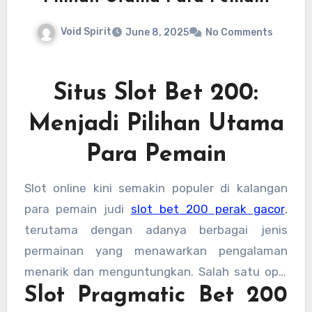
Anda.
Void Spirit
June 8, 2025
No Comments
Situs Slot Bet 200:
Menjadi Pilihan Utama
Para Pemain
Slot online kini semakin populer di kalangan
para pemain judi
slot bet 200 perak gacor
,
terutama dengan adanya berbagai jenis
permainan yang menawarkan pengalaman
menarik dan menguntungkan. Salah satu opsi
Slot Pragmatic Bet 200
yang banyak dicari oleh pemain adalah slot