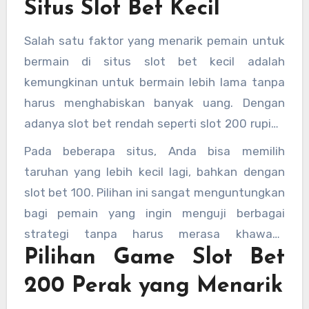
Situs Slot Bet Kecil
minimal yang terjangkau.
Salah satu faktor yang menarik pemain untuk
bermain di situs slot bet kecil adalah
kemungkinan untuk bermain lebih lama tanpa
harus menghabiskan banyak uang. Dengan
adanya slot bet rendah seperti slot 200 rupiah
atau slot 200 perak, pemain dapat
Pada beberapa situs, Anda bisa memilih
mengeksplorasi berbagai jenis permainan
taruhan yang lebih kecil lagi, bahkan dengan
dengan taruhan yang sangat fleksibel.
slot bet 100. Pilihan ini sangat menguntungkan
bagi pemain yang ingin menguji berbagai
strategi tanpa harus merasa khawatir
Pilihan Game Slot Bet
kehilangan banyak uang. Selain itu, banyak
situs yang menyediakan link slot bet 200
200 Perak yang Menarik
untuk memudahkan akses ke permainan