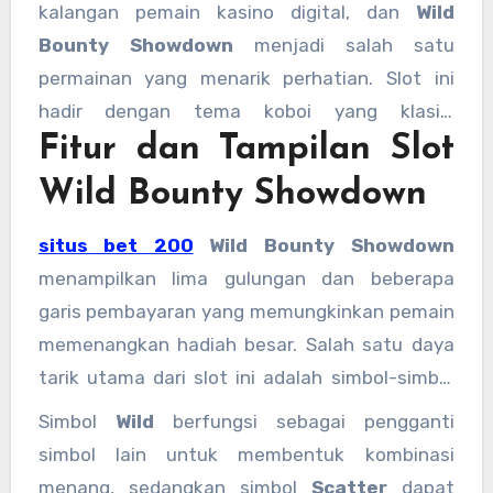
kalangan pemain kasino digital, dan
Wild
Bounty Showdown
menjadi salah satu
permainan yang menarik perhatian. Slot ini
hadir dengan tema koboi yang klasik,
Fitur dan Tampilan Slot
menghadirkan suasana Wild West yang penuh
dengan aksi dan ketegangan. Dengan grafik
Wild Bounty Showdown
yang memukau, animasi yang halus, dan efek
suara yang realistis, pengalaman bermain di
situs bet 200
Wild Bounty Showdown
slot ini terasa lebih hidup dan seru.
menampilkan lima gulungan dan beberapa
garis pembayaran yang memungkinkan pemain
memenangkan hadiah besar. Salah satu daya
tarik utama dari slot ini adalah simbol-simbol
unik yang sesuai dengan tema koboi, seperti
Simbol
Wild
berfungsi sebagai pengganti
topi koboi, botol whiskey, senjata, dan karakter
simbol lain untuk membentuk kombinasi
penjahat. Selain itu, slot ini menawarkan
menang, sedangkan simbol
Scatter
dapat