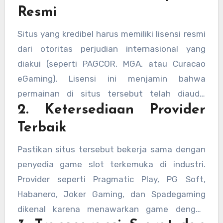
Resmi
Situs yang kredibel harus memiliki lisensi resmi
dari otoritas perjudian internasional yang
diakui (seperti PAGCOR, MGA, atau Curacao
eGaming). Lisensi ini menjamin bahwa
permainan di situs tersebut telah diaudit
2. Ketersediaan Provider
untuk keadilan dan keacakan (Random Number
Generator – RNG). Selain itu, cari ulasan dan
Terbaik
reputasi situs di komunitas pemain online.
Pastikan situs tersebut bekerja sama dengan
penyedia game slot terkemuka di industri.
Provider seperti Pragmatic Play, PG Soft,
Habanero, Joker Gaming, dan Spadegaming
dikenal karena menawarkan game dengan