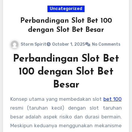
Uncategorized
Perbandingan Slot Bet 100
dengan Slot Bet Besar
Storm Spirit
October 1, 2025
No Comments
Perbandingan Slot Bet
100 dengan Slot Bet
Besar
Konsep utama yang membedakan slot
bet 100
resmi (taruhan kecil) dengan slot taruhan
besar adalah aspek risiko dan durasi bermain.
Meskipun keduanya menggunakan mekanisme