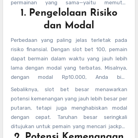
permainan yang sama—yaitu memutar
1. Pengelolaan Risiko
gulungan dengan harapan mendapatkan
kombinasi simbol yang menang—pendekatan
dan Modal
strategis dan psikologisnya sangat berbeda.
Perbedaan yang paling jelas terletak pada
risiko finansial. Dengan slot bet 100, pemain
dapat bermain dalam waktu yang jauh lebih
lama dengan modal yang terbatas. Misalnya,
dengan modal Rp10.000, Anda bisa
mendapatkan 100 kali putaran. Ini
Sebaliknya, slot bet besar menawarkan
memungkinkan pemain untuk menguji berbagai
potensi kemenangan yang jauh lebih besar per
game atau menunggu fitur bonus muncul
putaran, tetapi juga menghabiskan modal
tanpa khawatir modal cepat habis. Risiko yang
dengan cepat. Taruhan besar seringkali
terlibat sangat rendah, membuatnya ideal
ditujukan untuk pemain yang mencari jackpot
untuk pemain kasual atau pemula.
2. Potensi Kemenangan
besar dalam waktu singkat dan bersedia