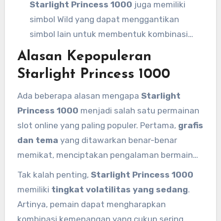
Starlight Princess 1000
juga memiliki
ketika pengganda mencapai angka yang
simbol Wild yang dapat menggantikan
tinggi.
simbol lain untuk membentuk kombinasi
kemenangan yang lebih besar. Sementara
Alasan Kepopuleran
itu, simbol Scatter berfungsi untuk memicu
Starlight Princess 1000
fitur bonus, seperti putaran gratis, yang
menjadi salah satu daya tarik utama dari
Ada beberapa alasan mengapa
Starlight
permainan ini.
Princess 1000
menjadi salah satu permainan
slot online yang paling populer. Pertama,
grafis
dan tema
yang ditawarkan benar-benar
memikat, menciptakan pengalaman bermain
yang imersif dan menyenangkan. Kedua,
Tak kalah penting,
Starlight Princess 1000
mekanisme permainan
yang menggunakan
memiliki
tingkat volatilitas yang sedang
.
sistem pembayaran klaster memberi pemain
Artinya, pemain dapat mengharapkan
lebih banyak peluang untuk meraih
kombinasi kemenangan yang cukup sering,