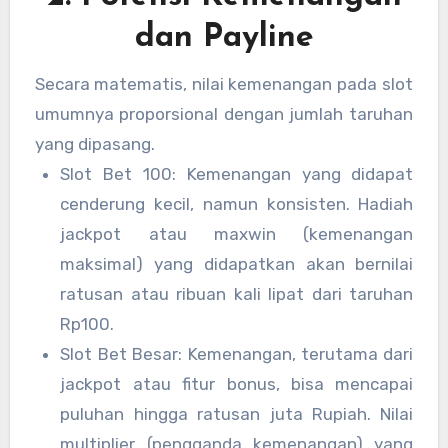
menanggung risiko modal yang besar. Satu
dan Payline
atau dua kekalahan berturut-turut bisa
menghabiskan modal yang signifikan.
Secara matematis, nilai kemenangan pada slot
umumnya proporsional dengan jumlah taruhan
yang dipasang.
Slot Bet 100: Kemenangan yang didapat
cenderung kecil, namun konsisten. Hadiah
jackpot atau maxwin (kemenangan
maksimal) yang didapatkan akan bernilai
ratusan atau ribuan kali lipat dari taruhan
Rp100.
Slot Bet Besar: Kemenangan, terutama dari
jackpot atau fitur bonus, bisa mencapai
puluhan hingga ratusan juta Rupiah. Nilai
multiplier (pengganda kemenangan) yang