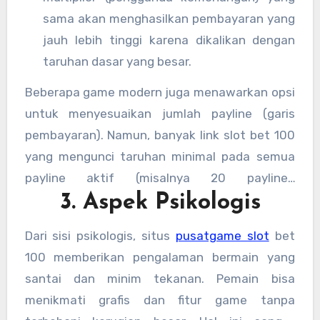
sama akan menghasilkan pembayaran yang
jauh lebih tinggi karena dikalikan dengan
taruhan dasar yang besar.
Beberapa game modern juga menawarkan opsi
untuk menyesuaikan jumlah payline (garis
pembayaran). Namun, banyak link slot bet 100
yang mengunci taruhan minimal pada semua
payline aktif (misalnya 20 payline),
3. Aspek Psikologis
memastikan pemain memiliki peluang menang
yang optimal meski dengan taruhan terkecil.
Dari sisi psikologis, situs
pusatgame slot
bet
100 memberikan pengalaman bermain yang
santai dan minim tekanan. Pemain bisa
menikmati grafis dan fitur game tanpa