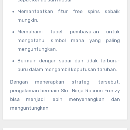
Memanfaatkan fitur free spins sebaik
mungkin.
Memahami tabel pembayaran untuk
mengetahui simbol mana yang paling
menguntungkan.
Bermain dengan sabar dan tidak terburu-
buru dalam mengambil keputusan taruhan.
Dengan menerapkan strategi tersebut,
pengalaman bermain Slot Ninja Racoon Frenzy
bisa menjadi lebih menyenangkan dan
menguntungkan.