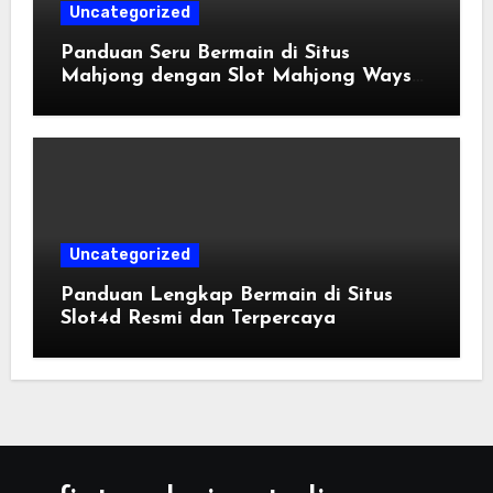
Uncategorized
Panduan Seru Bermain di Situs
Mahjong dengan Slot Mahjong Ways
dan Fitur Scatter Hitam
Uncategorized
Panduan Lengkap Bermain di Situs
Slot4d Resmi dan Terpercaya