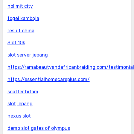
nolimit city
togel kamboja
result china
Slot 10k
slot server jepang
https://ramabeautyandafricanbraiding.com/testimonial
https://essentialhomecareplus.com/
scatter hitam
slot jepang
nexus slot
demo slot gates of olympus