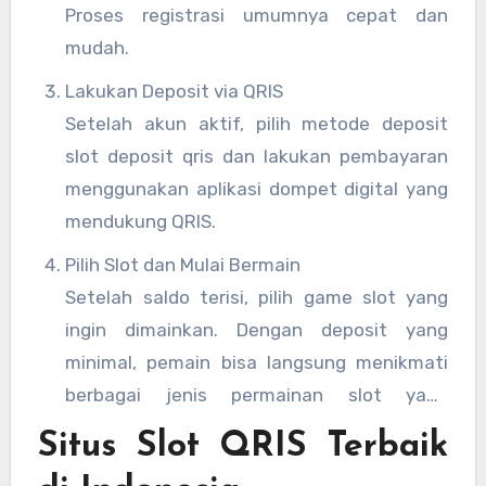
Proses registrasi umumnya cepat dan
mudah.
Lakukan Deposit via QRIS
Setelah akun aktif, pilih metode deposit
slot deposit qris dan lakukan pembayaran
menggunakan aplikasi dompet digital yang
mendukung QRIS.
Pilih Slot dan Mulai Bermain
Setelah saldo terisi, pilih game slot yang
ingin dimainkan. Dengan deposit yang
minimal, pemain bisa langsung menikmati
berbagai jenis permainan slot yang
tersedia.
Situs Slot QRIS Terbaik