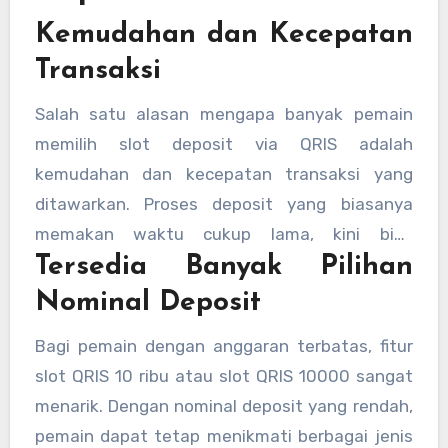
Kemudahan dan Kecepatan
Transaksi
Salah satu alasan mengapa banyak pemain
memilih slot deposit via QRIS adalah
kemudahan dan kecepatan transaksi yang
ditawarkan. Proses deposit yang biasanya
memakan waktu cukup lama, kini bisa
Tersedia Banyak Pilihan
dilakukan hanya dengan beberapa langkah
sederhana. Cukup scan QR code yang
Nominal Deposit
disediakan oleh situs
pusatgame daftar
slot
Bagi pemain dengan anggaran terbatas, fitur
deposit QRIS, dan dana langsung masuk ke
slot QRIS 10 ribu atau slot QRIS 10000 sangat
akun game Anda dalam hitungan detik.
menarik. Dengan nominal deposit yang rendah,
pemain dapat tetap menikmati berbagai jenis