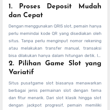
1. Proses Deposit Mudah
dan Cepat
Dengan menggunakan QRIS slot, pemain hanya
perlu memindai kode QR yang disediakan oleh
situs. Tanpa perlu menginput nomor rekening
atau melakukan transfer manual, transaksi
bisa dilakukan hanya dalam hitungan detik. Ini
2. Pilihan Game Slot yang
memberikan kenyamanan lebih bagi pemain
yang tidak ingin repot dengan prosedur
Variatif
pembayaran yang rumit.
Situs pusatgame slot biasanya menawarkan
berbagai jenis permainan slot dengan tema
dan fitur menarik. Dari slot klasik hingga slot
dengan jackpot progresif, pemain memiliki