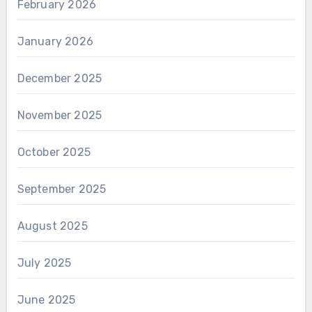
February 2026
January 2026
December 2025
November 2025
October 2025
September 2025
August 2025
July 2025
June 2025