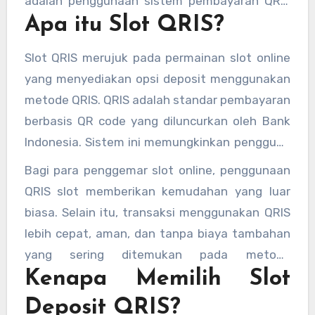
adalah penggunaan sistem pembayaran QRIS
Apa itu Slot QRIS?
(Quick Response Code Indonesian Standard)
untuk transaksi deposit. Kini, banyak situs
slot
Slot QRIS merujuk pada permainan slot online
deposit qris
yang menyediakan opsi slot
yang menyediakan opsi deposit menggunakan
deposit QRIS untuk memudahkan para pemain
metode QRIS. QRIS adalah standar pembayaran
melakukan top-up dengan lebih praktis.
berbasis QR code yang diluncurkan oleh Bank
Indonesia. Sistem ini memungkinkan pengguna
untuk melakukan pembayaran hanya dengan
Bagi para penggemar slot online, penggunaan
memindai kode QR, yang dapat
QRIS slot memberikan kemudahan yang luar
menghubungkan berbagai aplikasi dompet
biasa. Selain itu, transaksi menggunakan QRIS
digital dan bank tanpa perlu memasukkan
lebih cepat, aman, dan tanpa biaya tambahan
informasi pembayaran secara manual.
yang sering ditemukan pada metode
Kenapa Memilih Slot
pembayaran tradisional.
Deposit QRIS?