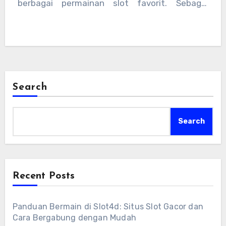
berbagai permainan slot favorit. Sebagai
pemain, Anda bisa fokus menikmati permainan
tanpa harus khawatir tentang proses
transaksi yang memakan waktu. Dengan
berbagai pilihan link slot qris yang tersedia,
tidak ada alasan untuk tidak mencoba
Search
pengalaman bermain slot yang lebih praktis
dan menyenangkan.
Search
Recent Posts
Panduan Bermain di Slot4d: Situs Slot Gacor dan
Cara Bergabung dengan Mudah