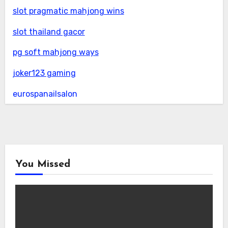
slot pragmatic mahjong wins
slot thailand gacor
pg soft mahjong ways
joker123 gaming
eurospanailsalon
You Missed