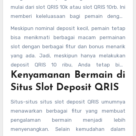
mulai dari slot QRIS 10k atau slot QRIS 10rb. Ini
memberi keleluasaan bagi pemain dengan
anggaran terbatas untuk tetap bermain tanpa
Meskipun nominal deposit kecil, pemain tetap
harus melakukan deposit besar. Dengan cara
bisa menikmati berbagai macam permainan
ini, lebih banyak orang bisa bergabung dan
slot dengan berbagai fitur dan bonus menarik
menikmati permainan slot online tanpa merasa
yang ada. Jadi, meskipun hanya melakukan
terbebani dengan biaya yang tinggi.
deposit QRIS 10 ribu, Anda tetap bisa
Kenyamanan Bermain di
mendapatkan pengalaman bermain yang seru
dan menguntungkan.
Situs Slot Deposit QRIS
Situs-situs situs slot deposit QRIS umumnya
menawarkan berbagai fitur yang membuat
pengalaman bermain menjadi lebih
menyenangkan. Selain kemudahan dalam