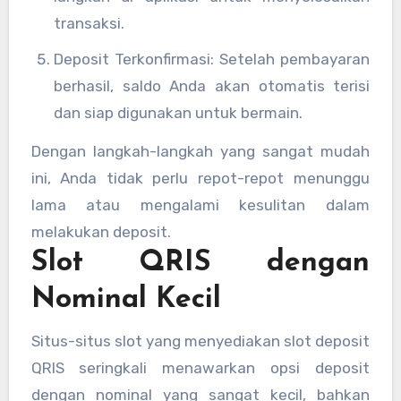
transaksi.
Deposit Terkonfirmasi: Setelah pembayaran
berhasil, saldo Anda akan otomatis terisi
dan siap digunakan untuk bermain.
Dengan langkah-langkah yang sangat mudah
ini, Anda tidak perlu repot-repot menunggu
lama atau mengalami kesulitan dalam
melakukan deposit.
Slot QRIS dengan
Nominal Kecil
Situs-situs slot yang menyediakan slot deposit
QRIS seringkali menawarkan opsi deposit
dengan nominal yang sangat kecil, bahkan