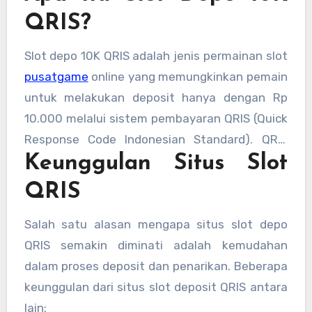
para pemain yang ingin bermain dengan
QRIS?
deposit rendah namun tetap nyaman dan
aman. Berikut adalah informasi lengkap
Slot depo 10K QRIS adalah jenis permainan slot
mengenai situs slot depo QRIS dan berbagai
pusatgame
online yang memungkinkan pemain
keunggulannya.
untuk melakukan deposit hanya dengan Rp
10.000 melalui sistem pembayaran QRIS (Quick
Response Code Indonesian Standard). QRIS
Keunggulan Situs Slot
adalah sistem pembayaran berbasis kode QR
yang memungkinkan berbagai aplikasi dompet
QRIS
digital dan bank untuk saling terhubung.
Dengan menggunakan QRIS, proses transaksi
Salah satu alasan mengapa situs slot depo
menjadi lebih cepat dan mudah tanpa perlu
QRIS semakin diminati adalah kemudahan
khawatir tentang perbedaan metode
dalam proses deposit dan penarikan. Beberapa
pembayaran.
keunggulan dari situs slot deposit QRIS antara
lain: