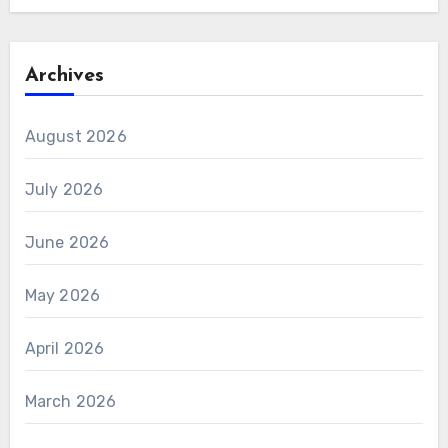
Archives
August 2026
July 2026
June 2026
May 2026
April 2026
March 2026