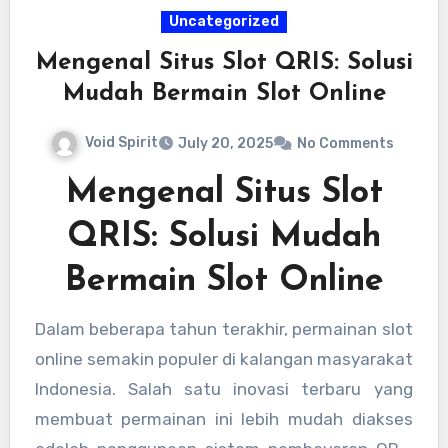
Uncategorized
Mengenal Situs Slot QRIS: Solusi
Mudah Bermain Slot Online
Void Spirit
July 20, 2025
No Comments
Mengenal Situs Slot
QRIS: Solusi Mudah
Bermain Slot Online
Dalam beberapa tahun terakhir, permainan slot
online semakin populer di kalangan masyarakat
Indonesia. Salah satu inovasi terbaru yang
membuat permainan ini lebih mudah diakses