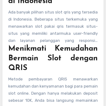
di Indonesia
Ada banyak pilihan situs slot qris yang tersedia
di Indonesia. Beberapa situs terkemuka yang
menawarkan slot pakai qris termasuk situs-
situs yang memiliki antarmuka user-friendly
dan layanan pelanggan yang responsif.
Menikmati Kemudahan
Pastikan untuk memilih situs yang sudah
memiliki lisensi resmi dan memberikan bonus
Bermain Slot dengan
atau promo menarik untuk pemain baru
QRIS
maupun pemain setia.
Metode pembayaran QRIS menawarkan
kemudahan dan kenyamanan bagi para pemain
slot online. Dengan hanya melakukan deposit
sebesar 10K, Anda bisa langsung memainkan