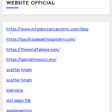
WEBSITE OFFICIAL
https://www.mtgskincancerclinic.com/blog
https://southsidepethospitalny.com/
https://thewindfallspa.com/
https://gestaltmexico.org/
scatter hitam
scatter hitam
mahjong
slot depo 10k
spadegaming