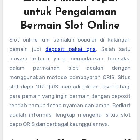
untuk Pengalaman
Bermain Slot Online
Slot online kini semakin populer di kalangan
pemain judi
deposit pakai qris
. Salah satu
inovasi terbaru yang memudahkan transaksi
dalam permainan slot adalah dengan
menggunakan metode pembayaran QRIS. Situs
slot depo 10K QRIS menjadi pilihan favorit bagi
para pemain yang ingin bermain dengan deposit
rendah namun tetap nyaman dan aman. Berikut
adalah informasi lengkap mengenai situs slot
depo QRIS dan berbagai keunggulannya.