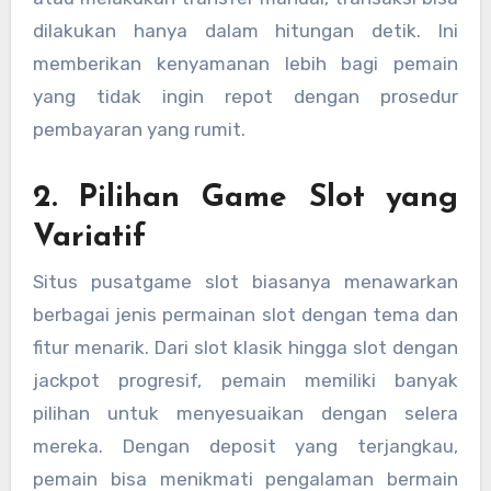
dilakukan hanya dalam hitungan detik. Ini
memberikan kenyamanan lebih bagi pemain
yang tidak ingin repot dengan prosedur
pembayaran yang rumit.
2. Pilihan Game Slot yang
Variatif
Situs pusatgame slot biasanya menawarkan
berbagai jenis permainan slot dengan tema dan
fitur menarik. Dari slot klasik hingga slot dengan
jackpot progresif, pemain memiliki banyak
pilihan untuk menyesuaikan dengan selera
mereka. Dengan deposit yang terjangkau,
pemain bisa menikmati pengalaman bermain