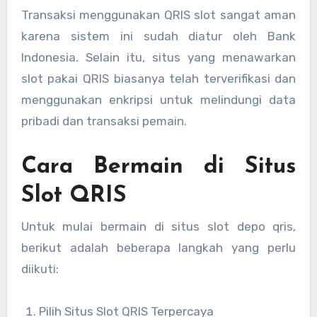
Transaksi menggunakan QRIS slot sangat aman
karena sistem ini sudah diatur oleh Bank
Indonesia. Selain itu, situs yang menawarkan
slot pakai QRIS biasanya telah terverifikasi dan
menggunakan enkripsi untuk melindungi data
pribadi dan transaksi pemain.
Cara Bermain di Situs
Slot QRIS
Untuk mulai bermain di situs slot depo qris,
berikut adalah beberapa langkah yang perlu
diikuti:
Pilih Situs Slot QRIS Terpercaya