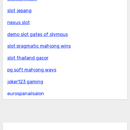
slot jepang
nexus slot
demo slot gates of olympus
slot pragmatic mahjong wins
slot thailand gacor
pg soft mahjong ways
joker123 gaming
eurospanailsalon