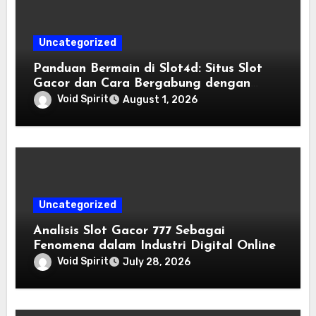
Uncategorized
Panduan Bermain di Slot4d: Situs Slot
Gacor dan Cara Bergabung dengan
Mudah
Void Spirit
August 1, 2026
Uncategorized
Analisis Slot Gacor 777 Sebagai
Fenomena dalam Industri Digital Online
Void Spirit
July 28, 2026