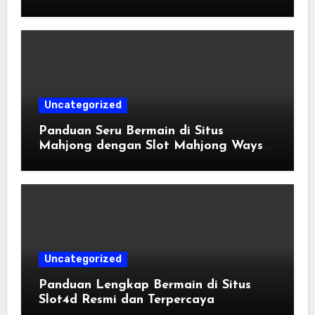
Online
Uncategorized
Panduan Seru Bermain di Situs
Mahjong dengan Slot Mahjong Ways
dan Fitur Scatter Hitam
Uncategorized
Panduan Lengkap Bermain di Situs
Slot4d Resmi dan Terpercaya