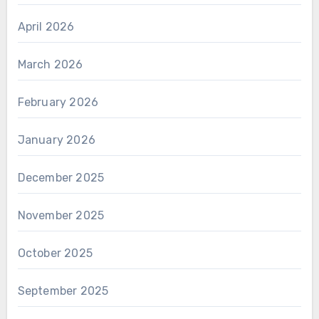
April 2026
March 2026
February 2026
January 2026
December 2025
November 2025
October 2025
September 2025