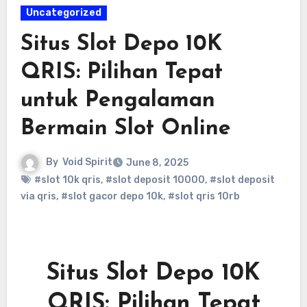
Uncategorized
Situs Slot Depo 10K
QRIS: Pilihan Tepat
untuk Pengalaman
Bermain Slot Online
By
Void Spirit
June 8, 2025
#slot 10k qris
,
#slot deposit 10000
,
#slot deposit
via qris
,
#slot gacor depo 10k
,
#slot qris 10rb
Situs Slot Depo 10K
QRIS: Pilihan Tepat