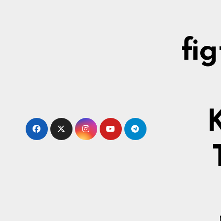
Skip
to
content
fi