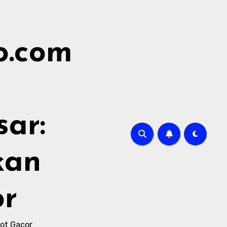
o.com
ar:
kan
or
ot Gacor