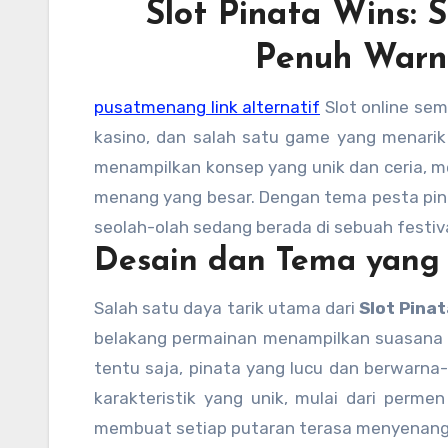
Slot Pinata Wins: 
Penuh Warn
pusatmenang link alternatif
Slot online se
kasino, dan salah satu game yang menarik
menampilkan konsep yang unik dan ceria, 
menang yang besar. Dengan tema pesta pin
seolah-olah sedang berada di sebuah festiv
Desain dan Tema yang
Salah satu daya tarik utama dari
Slot Pinat
belakang permainan menampilkan suasana p
tentu saja, pinata yang lucu dan berwarna-
karakteristik yang unik, mulai dari perm
membuat setiap putaran terasa menyenang