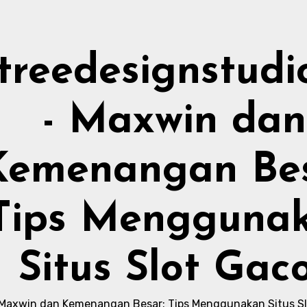
gtreedesignstudi
- Maxwin dan
Kemenangan Bes
Tips Mengguna
Situs Slot Gac
Maxwin dan Kemenangan Besar: Tips Menggunakan Situs Sl