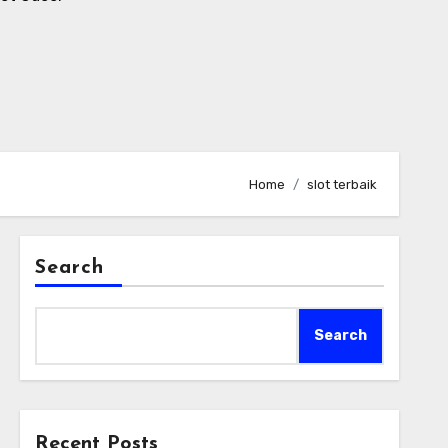
Home
slot terbaik
Search
Search
Recent Posts