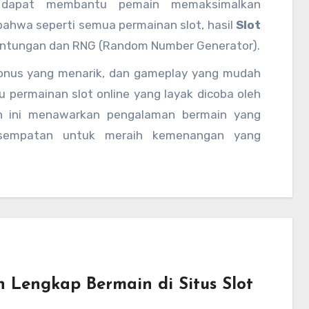
, dapat membantu pemain memaksimalkan
bahwa seperti semua permainan slot, hasil
Slot
ntungan dan RNG (Random Number Generator).
 bonus yang menarik, dan gameplay yang mudah
 permainan slot online yang layak dicoba oleh
an ini menawarkan pengalaman bermain yang
esempatan untuk meraih kemenangan yang
 Lengkap Bermain di Situs Slot