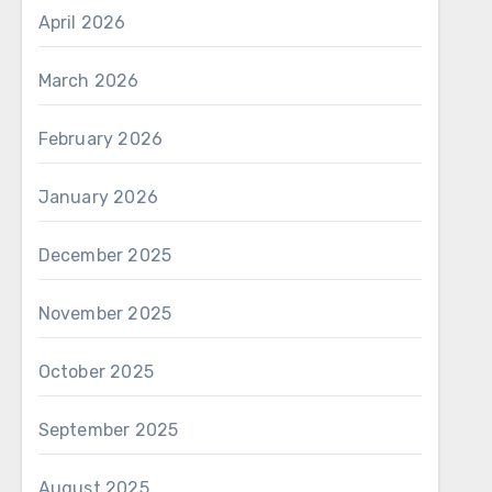
April 2026
March 2026
February 2026
January 2026
December 2025
November 2025
October 2025
September 2025
August 2025