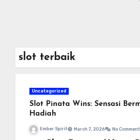
slot terbaik
Uncategorized
Slot Pinata Wins: Sensasi Be
Hadiah
Ember Spirit
March 7, 2026
No Comment