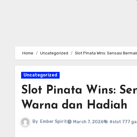
Home
Uncategorized
Slot Pinata Wins: Sensasi Berm
Uncategorized
Slot Pinata Wins: S
Warna dan Hadiah
By
Ember Spirit
March 7, 2026
#slot 777 ga