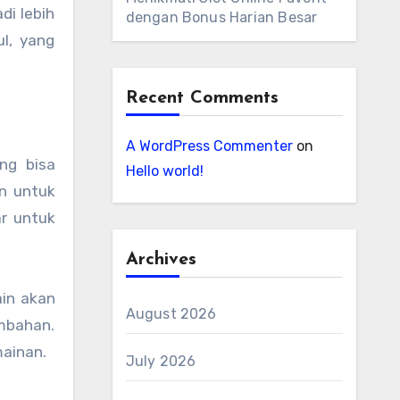
di lebih
dengan Bonus Harian Besar
l, yang
Recent Comments
A WordPress Commenter
on
ng bisa
Hello world!
n untuk
r untuk
Archives
ain akan
August 2026
mbahan.
mainan.
July 2026