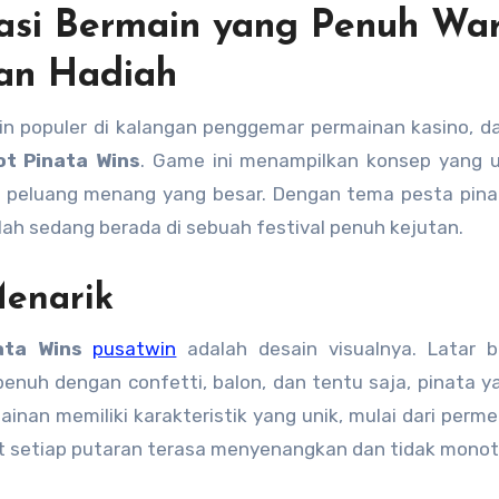
sasi Bermain yang Penuh Wa
an Hadiah
in populer di kalangan penggemar permainan kasino, d
ot Pinata Wins
. Game ini menampilkan konsep yang u
 peluang menang yang besar. Dengan tema pesta pina
ah sedang berada di sebuah festival penuh kejutan.
enarik
ata Wins
pusatwin
adalah desain visualnya. Latar b
nuh dengan confetti, balon, dan tentu saja, pinata y
inan memiliki karakteristik yang unik, mulai dari perm
 setiap putaran terasa menyenangkan dan tidak monot