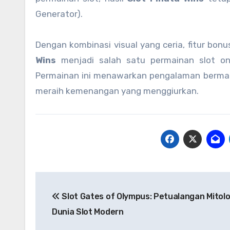
Generator).
Dengan kombinasi visual yang ceria, fitur bon
Wins
menjadi salah satu permainan slot onl
Permainan ini menawarkan pengalaman berma
meraih kemenangan yang menggiurkan.
Post
Slot Gates of Olympus: Petualangan Mitolo
navigation
Dunia Slot Modern