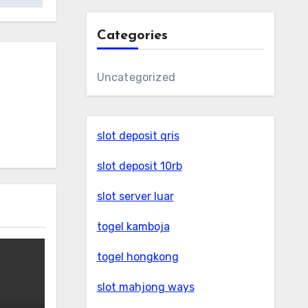
Categories
Uncategorized
slot deposit qris
slot deposit 10rb
slot server luar
togel kamboja
togel hongkong
slot mahjong ways