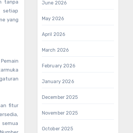
n tanpa
June 2026
 setiap
May 2026
me yang
April 2026
March 2026
 Pemain
February 2026
tarmuka
gaturan
January 2026
December 2025
an fitur
November 2025
rsedia,
i semua
October 2025
 Number