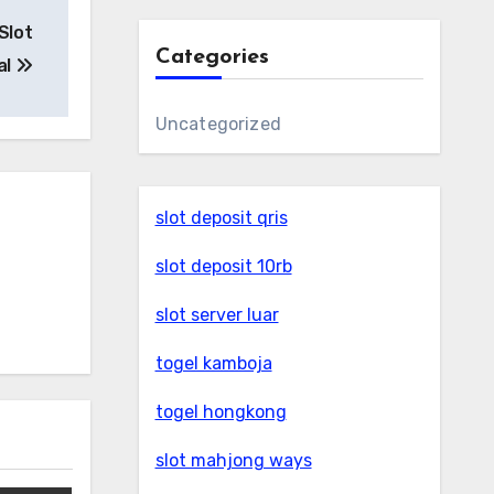
Slot
Categories
al
Uncategorized
slot deposit qris
slot deposit 10rb
slot server luar
togel kamboja
togel hongkong
slot mahjong ways