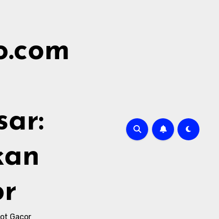
o.com
ar:
kan
or
ot Gacor