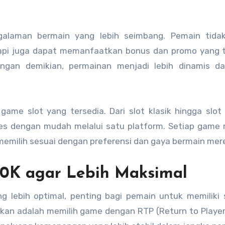
ngalaman bermain yang lebih seimbang. Pemain tida
api juga dapat memanfaatkan bonus dan promo yang t
ngan demikian, permainan menjadi lebih dinamis da
game slot yang tersedia. Dari slot klasik hingga slo
es dengan mudah melalui satu platform. Setiap game 
memilih sesuai dengan preferensi dan gaya bermain mer
10K agar Lebih Maksimal
lebih optimal, penting bagi pemain untuk memiliki s
ikan adalah memilih game dengan RTP (Return to Player)