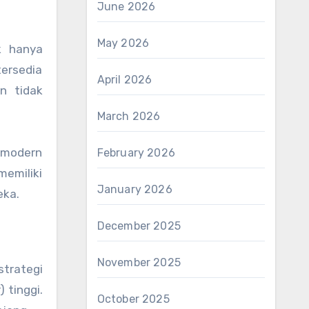
June 2026
May 2026
k hanya
ersedia
April 2026
n tidak
March 2026
t modern
February 2026
memiliki
January 2026
eka.
December 2025
November 2025
trategi
 tinggi.
October 2025