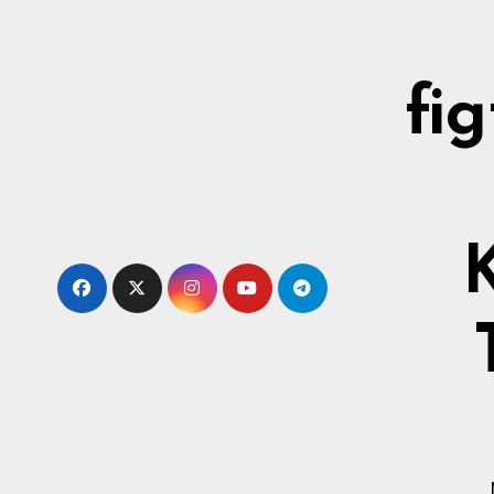
Skip
to
content
fi