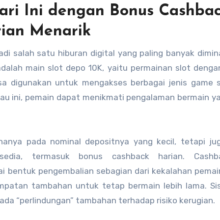
ari Ini dengan Bonus Cashba
ian Menarik
adalah main slot depo 10K, yaitu permainan slot deng
sa digunakan untuk mengakses berbagai jenis game sl
kau ini, pemain dapat menikmati pengalaman bermain y
hanya pada nominal depositnya yang kecil, tetapi ju
edia, termasuk bonus cashback harian. Cashb
ai bentuk pengembalian sebagian dari kekalahan pema
mpatan tambahan untuk tetap bermain lebih lama. Sis
a “perlindungan” tambahan terhadap risiko kerugian.