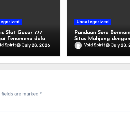
egorized
Uncategorized
is Slot Gacor 777
Panduan Seru Bermain
ai Fenomena dalam
Situs Mahjong denga
ri Digital Online
Slot Mahjong Ways d
id Spirit
Void Spirit
July 28, 2026
July 28,
Fitur Scatter Hitam
 fields are marked
*