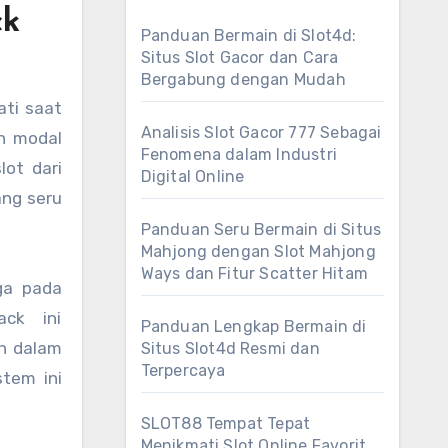
ck
Panduan Bermain di Slot4d:
Situs Slot Gacor dan Cara
Bergabung dengan Mudah
Analisis Slot Gacor 777 Sebagai
an modal
Fenomena dalam Industri
ot dari
Digital Online
ang seru
Panduan Seru Bermain di Situs
Mahjong dengan Slot Mahjong
Ways dan Fitur Scatter Hitam
ga pada
ack ini
Panduan Lengkap Bermain di
in dalam
Situs Slot4d Resmi dan
Terpercaya
tem ini
SLOT88 Tempat Tepat
Menikmati Slot Online Favorit