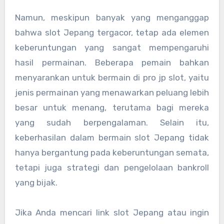
Namun, meskipun banyak yang menganggap
bahwa slot Jepang tergacor, tetap ada elemen
keberuntungan yang sangat mempengaruhi
hasil permainan. Beberapa pemain bahkan
menyarankan untuk bermain di pro jp slot, yaitu
jenis permainan yang menawarkan peluang lebih
besar untuk menang, terutama bagi mereka
yang sudah berpengalaman. Selain itu,
keberhasilan dalam bermain slot Jepang tidak
hanya bergantung pada keberuntungan semata,
tetapi juga strategi dan pengelolaan bankroll
yang bijak.
Jika Anda mencari link slot Jepang atau ingin