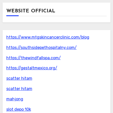
WEBSITE OFFICIAL
https://www.mtgskincancerclinic.com/blog
https://southsidepethospitalny.com/
https://thewindfallspa.com/
https://gestaltmexico.org/
scatter hitam
scatter hitam
mahjong
slot depo 10k