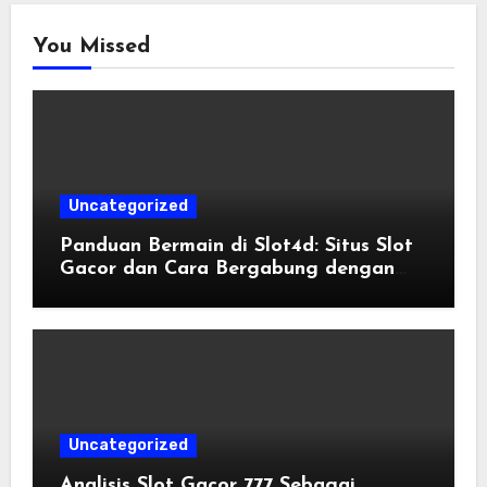
You Missed
Uncategorized
Panduan Bermain di Slot4d: Situs Slot
Gacor dan Cara Bergabung dengan
Mudah
Uncategorized
Analisis Slot Gacor 777 Sebagai