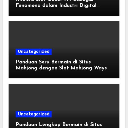
Fenomena dalam Industri Digital
Online
Uncategorized
Panduan Seru Bermain di Situs
Mahjong dengan Slot Mahjong Ways
dan Fitur Scatter Hitam
Uncategorized
Panduan Lengkap Bermain di Situs