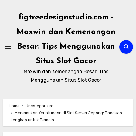
Skip
to
figtreedesignstudio.com -
content
Maxwin dan Kemenangan
Besar: Tips Menggunakan
Situs Slot Gacor
Maxwin dan Kemenangan Besar: Tips
Menggunakan Situs Slot Gacor
Home
Uncategorized
Menemukan Keuntungan di Slot Server Jepang: Panduan
Lengkap untuk Pemain