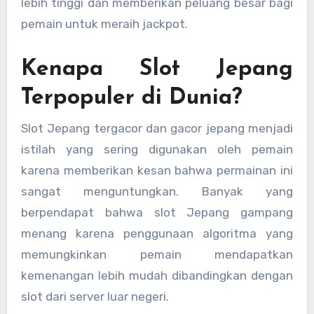
lebih tinggi dan memberikan peluang besar bagi
pemain untuk meraih jackpot.
Kenapa Slot Jepang
Terpopuler di Dunia?
Slot Jepang tergacor dan gacor jepang menjadi
istilah yang sering digunakan oleh pemain
karena memberikan kesan bahwa permainan ini
sangat menguntungkan. Banyak yang
berpendapat bahwa slot Jepang gampang
menang karena penggunaan algoritma yang
memungkinkan pemain mendapatkan
kemenangan lebih mudah dibandingkan dengan
slot dari server luar negeri.