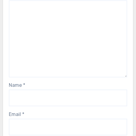
Name
*
Email
*