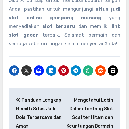
Jika Anda siap untuk mencoba keberuntungan
Anda, pastikan untuk mengunjungi
situs judi
slot online gampang menang
yang
menyediakan
slot terbaru
dan memiliki
link
slot gacor
terbaik. Selamat bermain dan
semoga keberuntungan selalu menyertai Anda!
Post
Panduan Lengkap
Mengetahui Lebih
navigation
Memilih Situs Judi
Dalam Tentang Slot
Bola Terpercaya dan
Scatter Hitam dan
Aman
Keuntungan Bermain