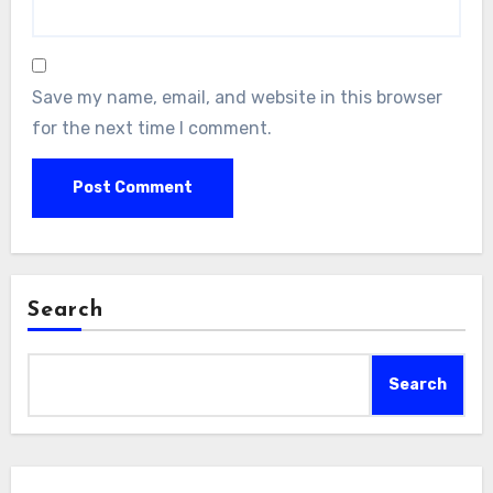
Save my name, email, and website in this browser
for the next time I comment.
Search
Search