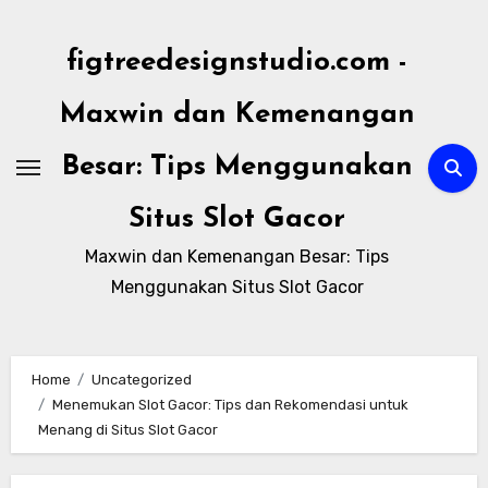
Skip
to
figtreedesignstudio.com -
content
Maxwin dan Kemenangan
Besar: Tips Menggunakan
Situs Slot Gacor
Maxwin dan Kemenangan Besar: Tips
Menggunakan Situs Slot Gacor
Home
Uncategorized
Menemukan Slot Gacor: Tips dan Rekomendasi untuk
Menang di Situs Slot Gacor