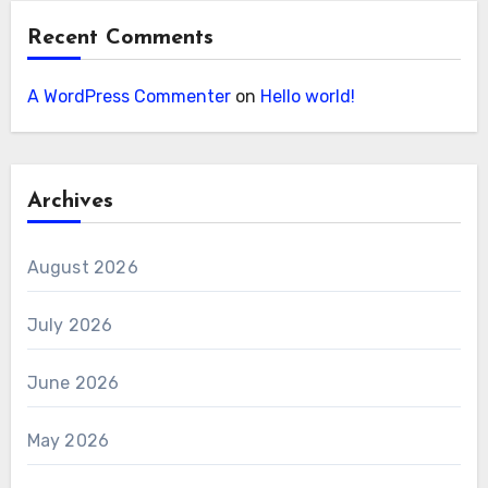
Recent Comments
A WordPress Commenter
on
Hello world!
Archives
August 2026
July 2026
June 2026
May 2026