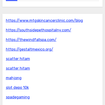
https://www.mtgskincancerclinic.com/blog
https://southsidepethospitalny.com/
https://thewindfallspa.com/
https://gestaltmexico.org/
scatter hitam
scatter hitam
mahjong
slot depo 10k
spadegaming