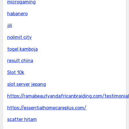
microgaming
habanero
jili
nolimit city
togel kamboja
result china
Slot 10k
slot server jepang
https://ramabeautyandafricanbraiding.com/testimonial
https://essentialhomecareplus.com/
scatter hitam