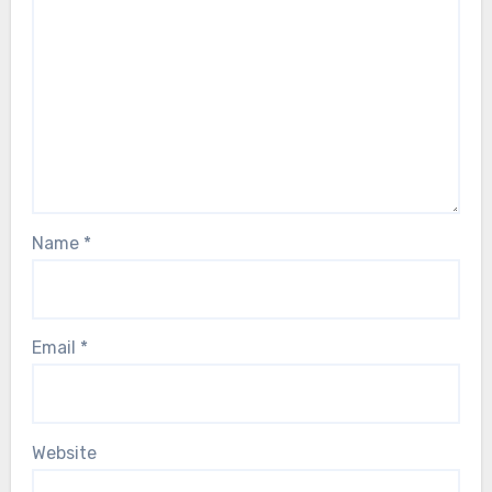
Name
*
Email
*
Website