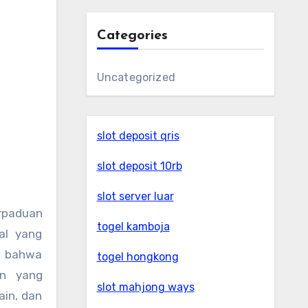
Categories
Uncategorized
slot deposit qris
slot deposit 10rb
slot server luar
rpaduan
togel kamboja
al yang
ah bahwa
togel hongkong
an yang
slot mahjong ways
ain, dan