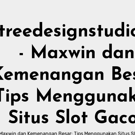
gtreedesignstudi
- Maxwin dan
Kemenangan Bes
Tips Mengguna
Situs Slot Gac
Maxwin dan Kemenangan Besar: Tips Menggunakan Situs Sl