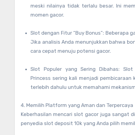
meski nilainya tidak terlalu besar. Ini
momen gacor.
Slot dengan Fitur “Buy Bonus”: Beberapa game modern memungkinkan Anda membeli fitur bonus langsung.
Jika analisis Anda menunjukkan bahwa bon
cara cepat menuju potensi gacor.
Slot Populer yang Sering Dibahas: Slot seperti Gate of Olympus, Sweet Bonanza, atau Starlight
Princess sering kali menjadi pembicaraan
terlebih dahulu untuk memahami mekanis
4. Memilih Platform yang Aman dan Terpercaya
Keberhasilan mencari slot gacor juga sangat d
penyedia slot deposit 10k yang Anda pilih memili