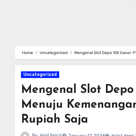
Home
Uncategorized
Mengenal Slot Depo 10K Gacor: 
Uncategorized
Mengenal Slot Depo 
Menuju Kemenangan
Rupiah Saja
By
Void Spirit
January 17, 2026
#slot depo 