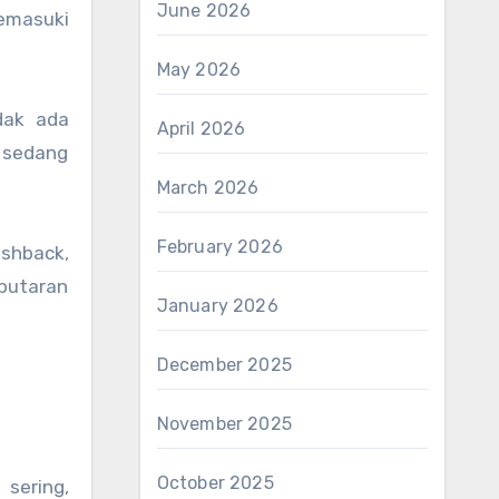
June 2026
emasuki
May 2026
April 2026
g sedang
March 2026
February 2026
putaran
January 2026
December 2025
November 2025
October 2025