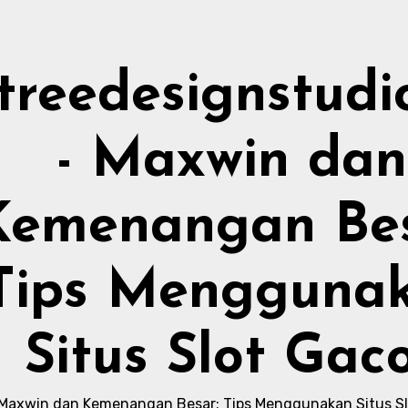
gtreedesignstudi
- Maxwin dan
Kemenangan Bes
Tips Mengguna
Situs Slot Gac
Maxwin dan Kemenangan Besar: Tips Menggunakan Situs Sl