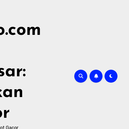
o.com
ar:
kan
or
ot Gacor