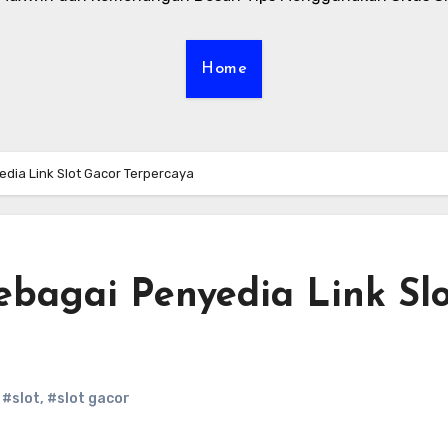
Home
ia Link Slot Gacor Terpercaya
bagai Penyedia Link Slo
,
#slot
,
#slot gacor