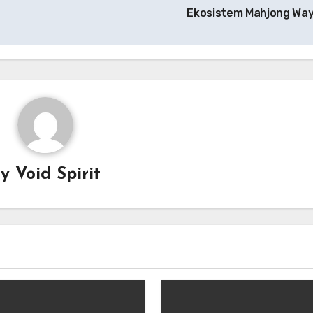
Ekosistem Mahjong Wa
By
Void Spirit