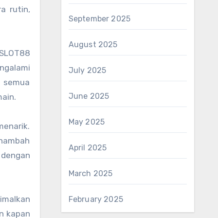
a rutin,
September 2025
August 2025
 SLOT88
engalami
July 2025
i semua
June 2025
ain.
May 2025
menarik.
enambah
April 2025
 dengan
March 2025
timalkan
February 2025
in kapan