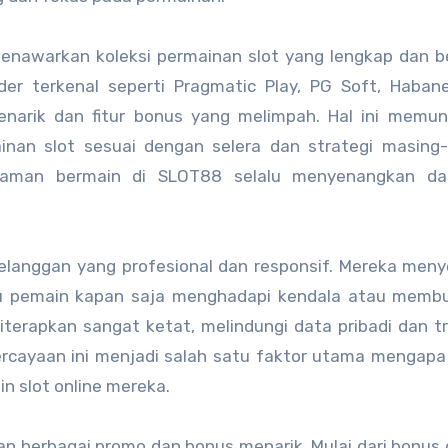
menawarkan koleksi permainan slot yang lengkap dan 
er terkenal seperti Pragmatic Play, PG Soft, Habane
narik dan fitur bonus yang melimpah. Hal ini memun
nan slot sesuai dengan selera dan strategi masing-
galaman bermain di SLOT88 selalu menyenangkan da
pelanggan yang profesional dan responsif. Mereka men
u pemain kapan saja menghadapi kendala atau memb
iterapkan sangat ketat, melindungi data pribadi dan t
rcayaan ini menjadi salah satu faktor utama mengapa
 slot online mereka.
an berbagai promo dan bonus menarik. Mulai dari bonus 