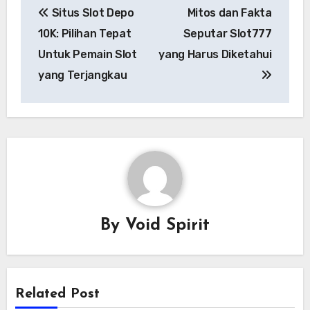
Situs Slot Depo
Mitos dan Fakta
navigation
10K: Pilihan Tepat
Seputar Slot777
Untuk Pemain Slot
yang Harus Diketahui
yang Terjangkau
By
Void Spirit
Related Post