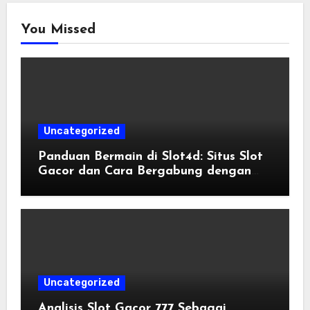
You Missed
Uncategorized
Panduan Bermain di Slot4d: Situs Slot
Gacor dan Cara Bergabung dengan
Mudah
Uncategorized
Analisis Slot Gacor 777 Sebagai