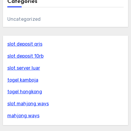
Categories
Uncategorized
slot deposit qris
slot deposit 10rb
slot server luar
togel kamboja
togel hongkong
slot mahjong ways
mahjong ways