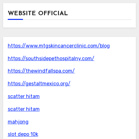
WEBSITE OFFICIAL
https://www.mtgskincancerclinic.com/blog
https://southsidepethospitalny.com/
https://thewindfallspa.com/
https://gestaltmexico.org/
scatter hitam
scatter hitam
mahjong
slot depo 10k