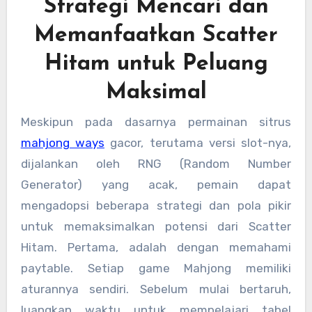
Strategi Mencari dan
Memanfaatkan Scatter
Hitam untuk Peluang
Maksimal
Meskipun pada dasarnya permainan sitrus
mahjong ways
gacor, terutama versi slot-nya,
dijalankan oleh RNG (Random Number
Generator) yang acak, pemain dapat
mengadopsi beberapa strategi dan pola pikir
untuk memaksimalkan potensi dari Scatter
Hitam. Pertama, adalah dengan memahami
paytable. Setiap game Mahjong memiliki
aturannya sendiri. Sebelum mulai bertaruh,
luangkan waktu untuk mempelajari tabel