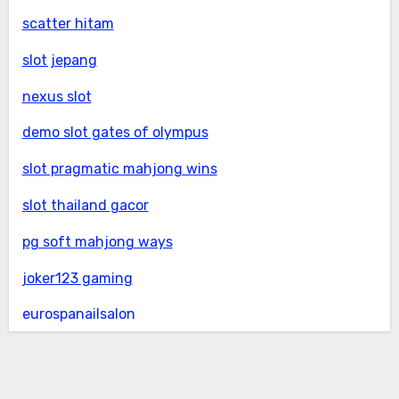
scatter hitam
slot jepang
nexus slot
demo slot gates of olympus
slot pragmatic mahjong wins
slot thailand gacor
pg soft mahjong ways
joker123 gaming
eurospanailsalon