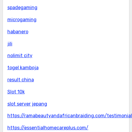
spadegaming
microgaming
habanero
jili
nolimit city
togel kamboja
result china
Slot 10k
slot server jepang
https://ramabeautyandafricanbraiding.com/testimonial
https://essentialhomecareplus.com/