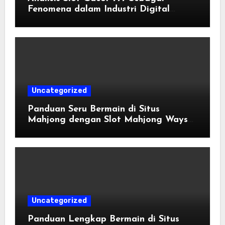
Fenomena dalam Industri Digital
Online
Uncategorized
Panduan Seru Bermain di Situs
Mahjong dengan Slot Mahjong Ways
dan Fitur Scatter Hitam
Uncategorized
Panduan Lengkap Bermain di Situs