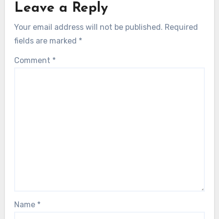
Leave a Reply
Your email address will not be published.
Required
fields are marked
*
Comment
*
Name
*