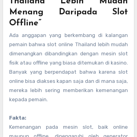
Thailand Lebih Mudah
Menang Daripada Slot
Offline”
Ada anggapan yang berkembang di kalangan
pemain bahwa slot online Thailand lebih mudah
dimenangkan dibandingkan dengan mesin slot
fisik atau offline yang biasa ditemukan di kasino.
Banyak yang berpendapat bahwa karena slot
online bisa diakses kapan saja dan di mana saja,
mereka lebih sering memberikan kemenangan
kepada pemain.
Fakta:
Kemenangan pada mesin slot, baik online
maupun offline, dipengaruhi oleh generator