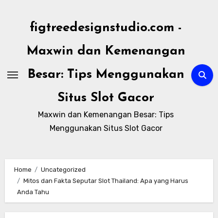
Skip
to
figtreedesignstudio.com -
content
Maxwin dan Kemenangan
Besar: Tips Menggunakan
Situs Slot Gacor
Maxwin dan Kemenangan Besar: Tips
Menggunakan Situs Slot Gacor
Home
Uncategorized
Mitos dan Fakta Seputar Slot Thailand: Apa yang Harus
Anda Tahu