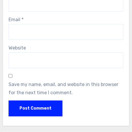
Email
*
Website
Save my name, email, and website in this browser
for the next time I comment.