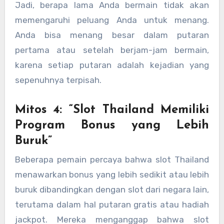
Jadi, berapa lama Anda bermain tidak akan
memengaruhi peluang Anda untuk menang.
Anda bisa menang besar dalam putaran
pertama atau setelah berjam-jam bermain,
karena setiap putaran adalah kejadian yang
sepenuhnya terpisah.
Mitos 4: “Slot Thailand Memiliki
Program Bonus yang Lebih
Buruk”
Beberapa pemain percaya bahwa slot Thailand
menawarkan bonus yang lebih sedikit atau lebih
buruk dibandingkan dengan slot dari negara lain,
terutama dalam hal putaran gratis atau hadiah
jackpot. Mereka menganggap bahwa slot