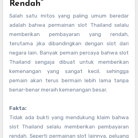
Rendah”
Salah satu mitos yang paling umum beredar
adalah bahwa permainan slot Thailand selalu
memberikan pembayaran yang rendah,
terutama jika dibandingkan dengan slot dari
negara lain. Banyak pemain percaya bahwa slot
Thailand sengaja dibuat untuk memberikan
kemenangan yang sangat kecil, sehingga
pemain akan terus bermain lebih lama tanpa
benar-benar meraih kemenangan besar.
Fakta:
Tidak ada bukti yang mendukung klaim bahwa
slot Thailand selalu memberikan pembayaran
rendah. Seperti permainan slot lainnya, peluang