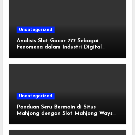
Uncategorized
Analisis Slot Gacor 777 Sebagai
Fenomena dalam Industri Digital
Online
Uncategorized
Panduan Seru Bermain di Situs
Mahjong dengan Slot Mahjong Ways
dan Fitur Scatter Hitam