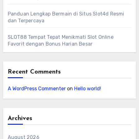
Panduan Lengkap Bermain di Situs Slot4d Resmi
dan Terpercaya
SLOT88 Tempat Tepat Menikmati Slot Online
Favorit dengan Bonus Harian Besar
Recent Comments
A WordPress Commenter
on
Hello world!
Archives
August 2026