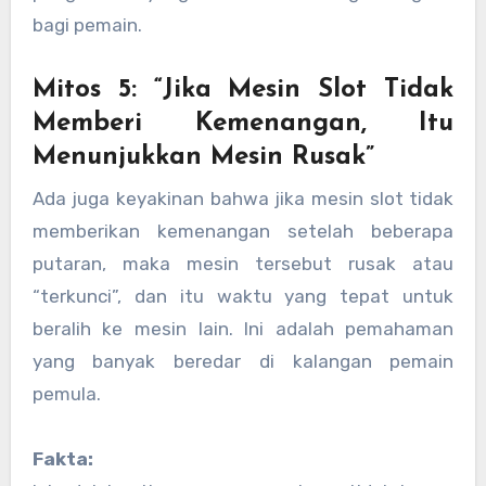
bagi pemain.
Mitos 5: “Jika Mesin Slot Tidak
Memberi Kemenangan, Itu
Menunjukkan Mesin Rusak”
Ada juga keyakinan bahwa jika mesin slot tidak
memberikan kemenangan setelah beberapa
putaran, maka mesin tersebut rusak atau
“terkunci”, dan itu waktu yang tepat untuk
beralih ke mesin lain. Ini adalah pemahaman
yang banyak beredar di kalangan pemain
pemula.
Fakta: