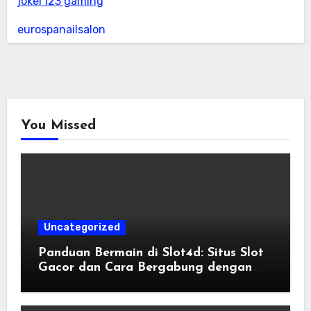
joker123 gaming
eurospanailsalon
You Missed
Uncategorized
Panduan Bermain di Slot4d: Situs Slot
Gacor dan Cara Bergabung dengan
Mudah