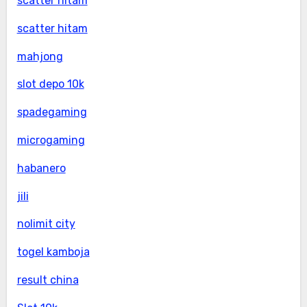
scatter hitam
scatter hitam
mahjong
slot depo 10k
spadegaming
microgaming
habanero
jili
nolimit city
togel kamboja
result china