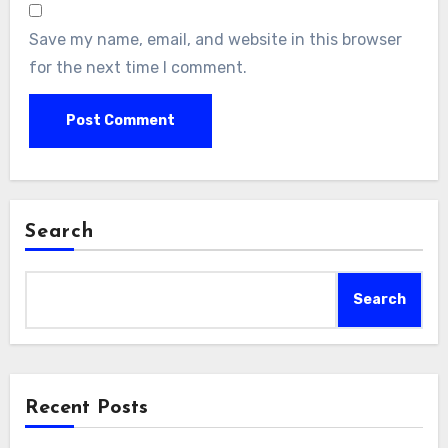
Save my name, email, and website in this browser
for the next time I comment.
Search
Search
Recent Posts