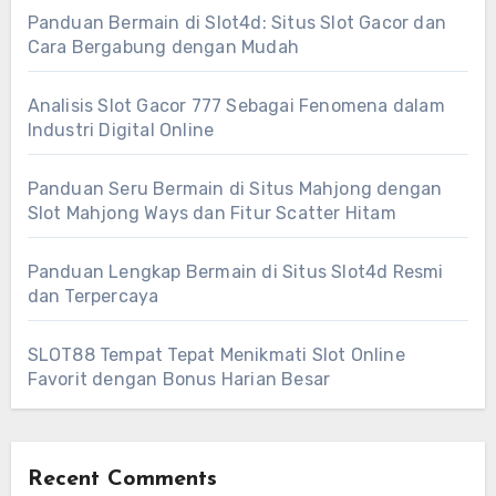
Panduan Bermain di Slot4d: Situs Slot Gacor dan
Cara Bergabung dengan Mudah
Analisis Slot Gacor 777 Sebagai Fenomena dalam
Industri Digital Online
Panduan Seru Bermain di Situs Mahjong dengan
Slot Mahjong Ways dan Fitur Scatter Hitam
Panduan Lengkap Bermain di Situs Slot4d Resmi
dan Terpercaya
SLOT88 Tempat Tepat Menikmati Slot Online
Favorit dengan Bonus Harian Besar
Recent Comments