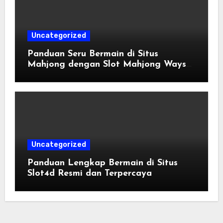
Uncategorized
Panduan Seru Bermain di Situs
Mahjong dengan Slot Mahjong Ways
dan Fitur Scatter Hitam
Uncategorized
Panduan Lengkap Bermain di Situs
Slot4d Resmi dan Terpercaya