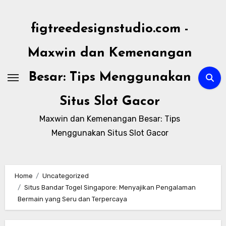
Skip
to
figtreedesignstudio.com -
content
Maxwin dan Kemenangan
Besar: Tips Menggunakan
Situs Slot Gacor
Maxwin dan Kemenangan Besar: Tips
Menggunakan Situs Slot Gacor
Home
Uncategorized
Situs Bandar Togel Singapore: Menyajikan Pengalaman
Bermain yang Seru dan Terpercaya