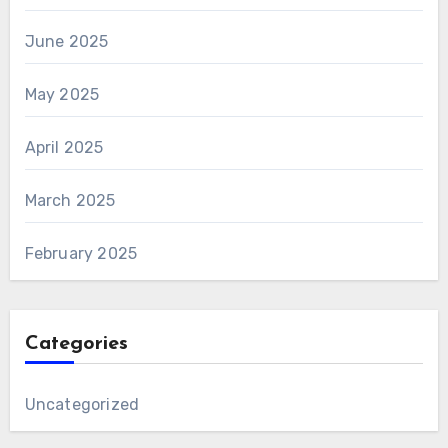
June 2025
May 2025
April 2025
March 2025
February 2025
Categories
Uncategorized