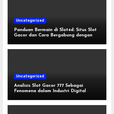
Uncategorized
Panduan Bermain di Slot4d: Situs Slot
Gacor dan Cara Bergabung dengan
Mudah
Uncategorized
Analisis Slot Gacor 777 Sebagai
Fenomena dalam Industri Digital
Online