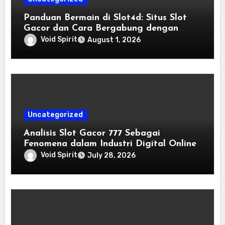
Panduan Bermain di Slot4d: Situs Slot
Gacor dan Cara Bergabung dengan
Mudah
Void Spirit
August 1, 2026
Uncategorized
Analisis Slot Gacor 777 Sebagai
Fenomena dalam Industri Digital Online
Void Spirit
July 28, 2026