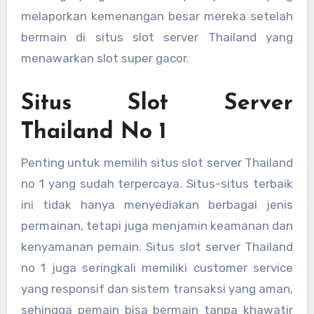
melaporkan kemenangan besar mereka setelah
bermain di situs slot server Thailand yang
menawarkan slot super gacor.
Situs Slot Server
Thailand No 1
Penting untuk memilih situs slot server Thailand
no 1 yang sudah terpercaya. Situs-situs terbaik
ini tidak hanya menyediakan berbagai jenis
permainan, tetapi juga menjamin keamanan dan
kenyamanan pemain. Situs slot server Thailand
no 1 juga seringkali memiliki customer service
yang responsif dan sistem transaksi yang aman,
sehingga pemain bisa bermain tanpa khawatir