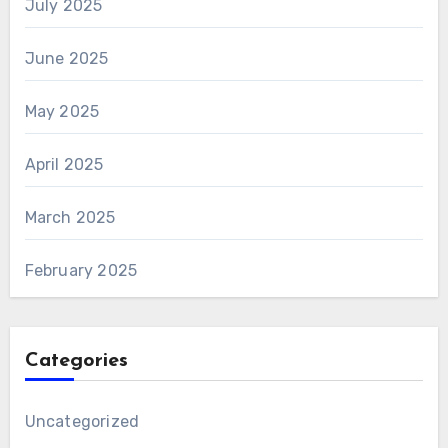
July 2025
June 2025
May 2025
April 2025
March 2025
February 2025
Categories
Uncategorized