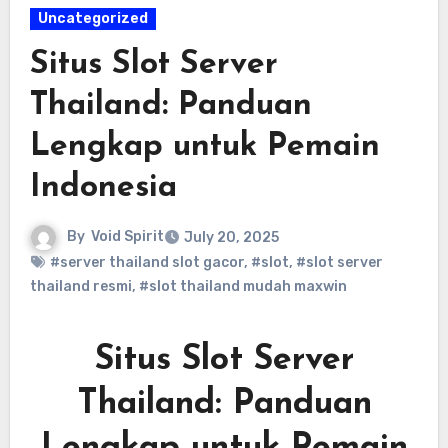
Uncategorized
Situs Slot Server
Thailand: Panduan
Lengkap untuk Pemain
Indonesia
By
Void Spirit
July 20, 2025
#server thailand slot gacor
,
#slot
,
#slot server
thailand resmi
,
#slot thailand mudah maxwin
Situs Slot Server
Thailand: Panduan