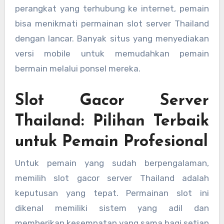
perangkat yang terhubung ke internet, pemain
bisa menikmati permainan slot server Thailand
dengan lancar. Banyak situs yang menyediakan
versi mobile untuk memudahkan pemain
bermain melalui ponsel mereka.
Slot Gacor Server
Thailand: Pilihan Terbaik
untuk Pemain Profesional
Untuk pemain yang sudah berpengalaman,
memilih slot gacor server Thailand adalah
keputusan yang tepat. Permainan slot ini
dikenal memiliki sistem yang adil dan
memberikan kesempatan yang sama bagi setiap